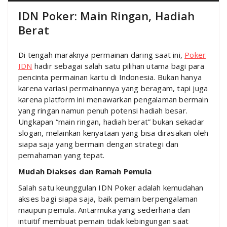
IDN Poker: Main Ringan, Hadiah
Berat
Di tengah maraknya permainan daring saat ini,
Poker
IDN
hadir sebagai salah satu pilihan utama bagi para
pencinta permainan kartu di Indonesia. Bukan hanya
karena variasi permainannya yang beragam, tapi juga
karena platform ini menawarkan pengalaman bermain
yang ringan namun penuh potensi hadiah besar.
Ungkapan “main ringan, hadiah berat” bukan sekadar
slogan, melainkan kenyataan yang bisa dirasakan oleh
siapa saja yang bermain dengan strategi dan
pemahaman yang tepat.
Mudah Diakses dan Ramah Pemula
Salah satu keunggulan IDN Poker adalah kemudahan
akses bagi siapa saja, baik pemain berpengalaman
maupun pemula. Antarmuka yang sederhana dan
intuitif membuat pemain tidak kebingungan saat