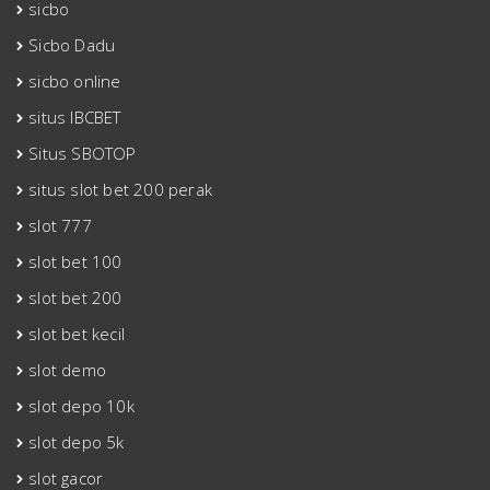
sicbo
Sicbo Dadu
sicbo online
situs IBCBET
Situs SBOTOP
situs slot bet 200 perak
slot 777
slot bet 100
slot bet 200
slot bet kecil
slot demo
slot depo 10k
slot depo 5k
slot gacor