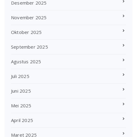
Desember 2025
November 2025
Oktober 2025
September 2025
Agustus 2025
Juli 2025
Juni 2025
Mei 2025
April 2025
Maret 2025