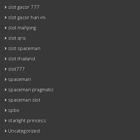
slot gacor 777
slot gacor hari ini
slot mahjong
slot qris
slot spaceman
slot thailand
slot777
spaceman
spaceman pragmatic
spaceman slot
spbo
starlight princess
Uncategorized