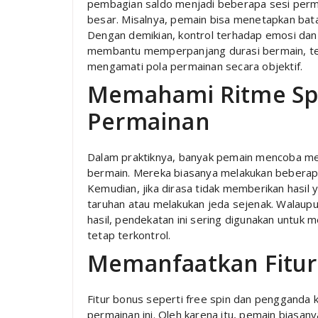
pembagian saldo menjadi beberapa sesi perm
besar. Misalnya, pemain bisa menetapkan bata
Dengan demikian, kontrol terhadap emosi dan 
membantu memperpanjang durasi bermain, te
mengamati pola permainan secara objektif.
Memahami Ritme S
Permainan
Dalam praktiknya, banyak pemain mencoba mem
bermain. Mereka biasanya melakukan bebera
Kemudian, jika dirasa tidak memberikan hasil
taruhan atau melakukan jeda sejenak. Walaupu
hasil, pendekatan ini sering digunakan untuk 
tetap terkontrol.
Memanfaatkan Fitur
Fitur bonus seperti free spin dan pengganda
permainan ini. Oleh karena itu, pemain biasa