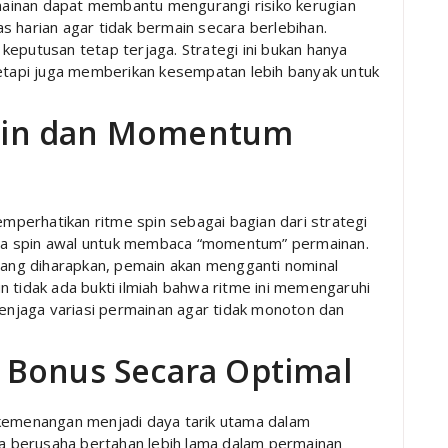
ainan dapat membantu mengurangi risiko kerugian
s harian agar tidak bermain secara berlebihan.
keputusan tetap terjaga. Strategi ini bukan hanya
tapi juga memberikan kesempatan lebih banyak untuk
pin dan Momentum
perhatikan ritme spin sebagai bagian dari strategi
pa spin awal untuk membaca “momentum” permainan.
 yang diharapkan, pemain akan mengganti nominal
n tidak ada bukti ilmiah bahwa ritme ini memengaruhi
menjaga variasi permainan agar tidak monoton dan
 Bonus Secara Optimal
 kemenangan menjadi daya tarik utama dalam
nya berusaha bertahan lebih lama dalam permainan