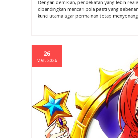
Dengan demikian, pendekatan yang lebih realist
dibandingkan mencari pola pasti yang sebenar
kunci utama agar permainan tetap menyenangk
26
Mar, 2026