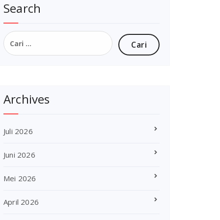
Search
Cari
untuk:
Archives
Juli 2026
Juni 2026
Mei 2026
April 2026