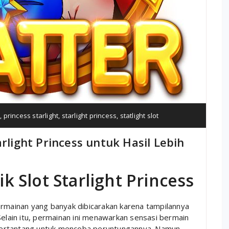
t
,
princess starlight
,
starlight princess
,
statlight slot
arlight Princess untuk Hasil Lebih
 Slot Starlight Princess
rmainan yang banyak dibicarakan karena tampilannya
Selain itu, permainan ini menawarkan sensasi bermain
tertantang untuk mencoba peruntungannya. Namun,