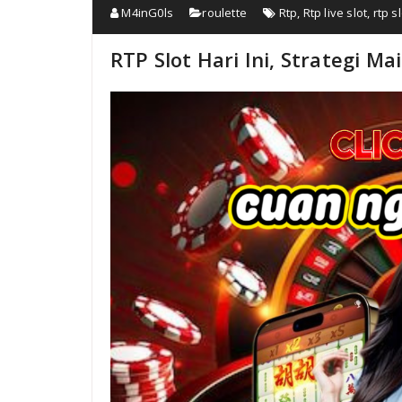
M4inG0ls
roulette
Rtp
,
Rtp live slot
,
rtp s
RTP Slot Hari Ini, Strategi M