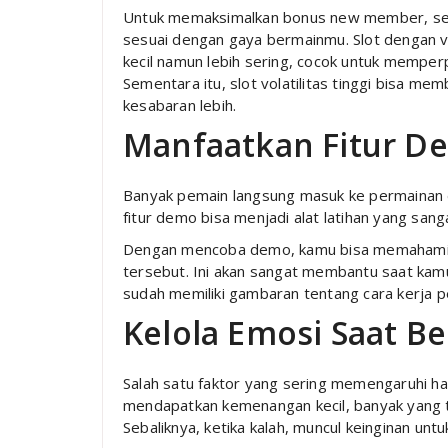
Untuk memaksimalkan bonus new member, sebai
sesuai dengan gaya bermainmu. Slot dengan 
kecil namun lebih sering, cocok untuk mempe
Sementara itu, slot volatilitas tinggi bisa 
kesabaran lebih.
Manfaatkan Fitur D
Banyak pemain langsung masuk ke permainan 
fitur demo bisa menjadi alat latihan yang sang
Dengan mencoba demo, kamu bisa memahami po
tersebut. Ini akan sangat membantu saat k
sudah memiliki gambaran tentang cara kerja pe
Kelola Emosi Saat B
Salah satu faktor yang sering memengaruhi has
mendapatkan kemenangan kecil, banyak yang t
Sebaliknya, ketika kalah, muncul keinginan unt