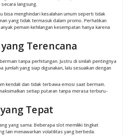
n secara langsung.
 bisa menghindari kesalahan umum seperti tidak
nan yang tidak termasuk dalam promo. Perhatikan
banyak pemain kehilangan kesempatan hanya karena
 yang Terencana
ermain tanpa perhitungan. Justru di sinilah pentingnya
jumlah yang siap digunakan, lalu sesuaikan dengan
m kendali dan tidak terbawa emosi saat bermain.
aksimalkan setiap putaran tanpa merasa terburu-
 yang Tepat
ng yang sama. Beberapa slot memiliki tingkat
ng lain menawarkan volatilitas yang berbeda.