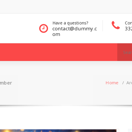
questions?
Contact Sales
Con
ct@dummy.c
332 00 322
33
Search
for:
ember
Home
/
Ar