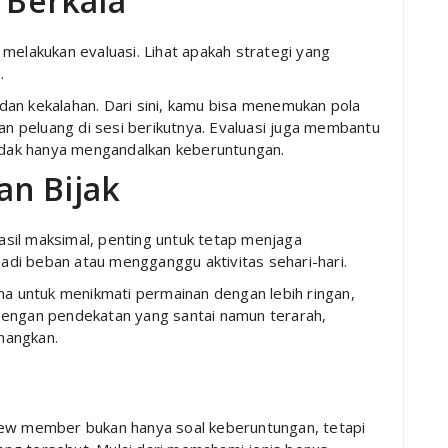
a Berkala
melakukan evaluasi. Lihat apakah strategi yang
.
an kekalahan. Dari sini, kamu bisa menemukan pola
 peluang di sesi berikutnya. Evaluasi juga membantu
tidak hanya mengandalkan keberuntungan.
an Bijak
sil maksimal, penting untuk tetap menjaga
di beban atau mengganggu aktivitas sehari-hari.
 untuk menikmati permainan dengan lebih ringan,
Dengan pendekatan yang santai namun terarah,
nangkan.
new member bukan hanya soal keberuntungan, tetapi