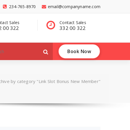
234-765-8970
email@companyname.com
tact Sales
Have a questions?
C
2 00 322
contact@dummy
3
.com
Book Now
chive by category "Link Slot Bonus New Member"