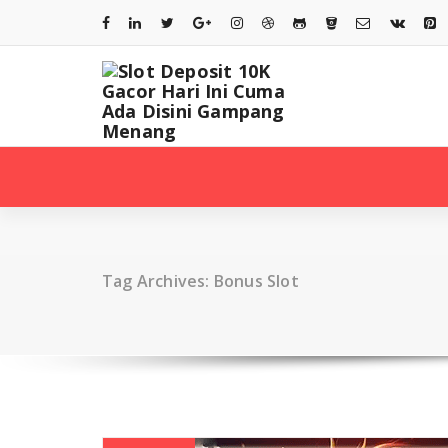
Skip
to
content
Sales
Contact Sales
Have a 
 322
332 00 322
conta
om
Tag Archives: Bonus Slot