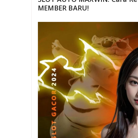
MEMBER BARU!