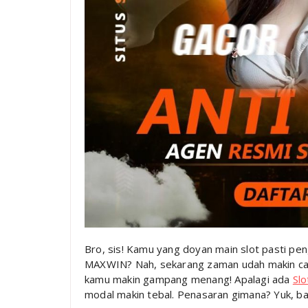
Bro, sis! Kamu yang doyan main slot pasti p
MAXWIN? Nah, sekarang zaman udah makin ca
kamu makin gampang menang! Apalagi ada
Sl
modal makin tebal. Penasaran gimana? Yuk, ba