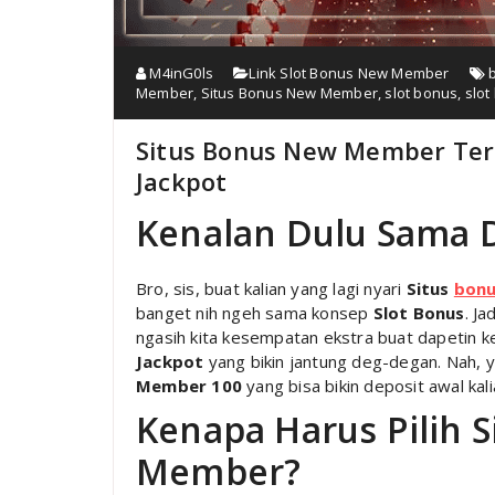
M4inG0ls
Link Slot Bonus New Member
Member
,
Situs Bonus New Member
,
slot bonus
,
slo
Situs Bonus New Member Ter
Jackpot
Kenalan Dulu Sama D
Bro, sis, buat kalian yang lagi nyari
Situs
bonu
banget nih ngeh sama konsep
Slot Bonus
. Ja
ngasih kita kesempatan ekstra buat dapetin 
Jackpot
yang bikin jantung deg-degan. Nah, 
Member 100
yang bisa bikin deposit awal kal
Kenapa Harus Pilih 
Member?