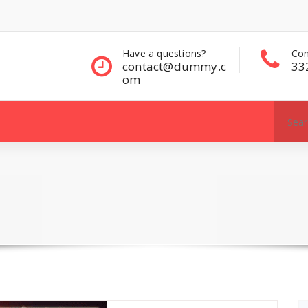
questions?
Contact Sales
Con
ct@dummy.c
332 00 322
33
Search
for: