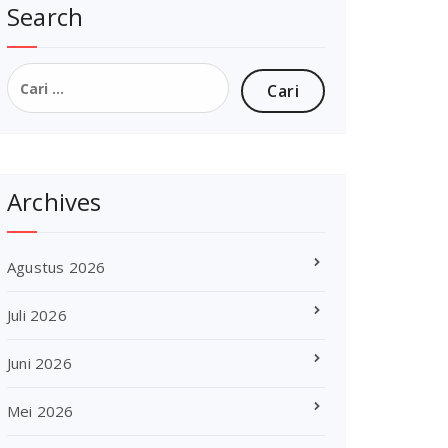
Search
Cari
untuk:
Archives
Agustus 2026
Juli 2026
Juni 2026
Mei 2026