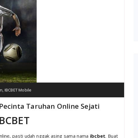
in
,
IBCBET Mobile
Pecinta Taruhan Online Sejati
IBCBET
online, pasti udah nggak asing sama nama
ibcbet
. Buat