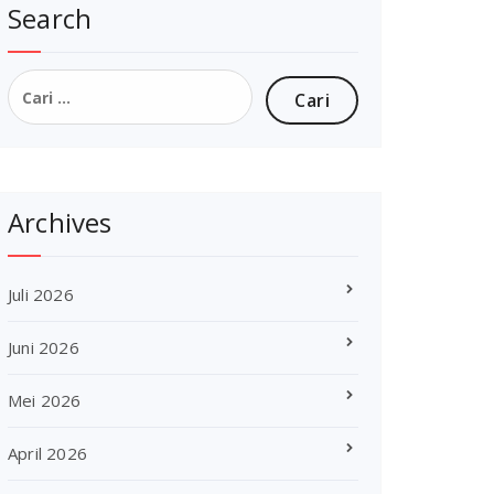
Search
Cari
untuk:
Archives
Juli 2026
Juni 2026
Mei 2026
April 2026