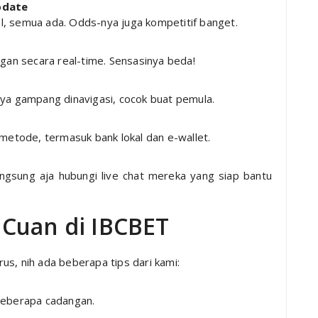
pdate
al, semua ada. Odds-nya juga kompetitif banget.
gan secara real-time. Sensasinya beda!
ya gampang dinavigasi, cocok buat pemula.
metode, termasuk bank lokal dan e-wallet.
angsung aja hubungi live chat mereka yang siap bantu
Cuan di IBCBET
us, nih ada beberapa tips dari kami:
beberapa cadangan.