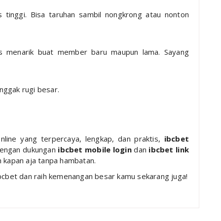
s tinggi. Bisa taruhan sambil nongkrong atau nonton
us menarik buat member baru maupun lama. Sayang
nggak rugi besar.
 online yang terpercaya, lengkap, dan praktis,
ibcbet
. Dengan dukungan
ibcbet mobile login
dan
ibcbet link
n kapan aja tanpa hambatan.
ibcbet dan raih kemenangan besar kamu sekarang juga!