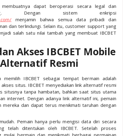
g membuatnya dapat beroperasi secara legal dan
rang. Dengan sistem enkripsi
s.com/
menjamin bahwa semua data pribadi dan
man dan terlindungi. Selain itu, customer support yang
njadi salah satu nilai tambah yang membuat IBCBET
an Akses IBCBET Mobile
 Alternatif Resmi
n memilih IBCBET sebagai tempat bermain adalah
kses situs. IBCBET menyediakan link alternatif resmi
 situsnya tanpa hambatan, bahkan saat situs utama
an internet. Dengan adanya link alternatif ini, pemain
kun mereka dan dapat terus menikmati taruhan dengan
mudah. Pemain hanya perlu mengisi data diri secara
ang telah ditentukan oleh IBCBET. Setelah proses
ng mulai bermain dan menikmati berbagai permainan