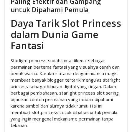
Paling Efektif dan Gampang
untuk Dipahami Pemula
Daya Tarik Slot Princess
dalam Dunia Game
Fantasi
Starlight princess sudah lama dikenal sebagai
permainan bertema fantasi yang visualnya cerah dan
penuh warna. Karakter utama dengan nuansa magis
membuat banyak blogger tertarik mengulas starlight
princess sebagai hiburan digital yang ringan. Dalam
berbagai pembahasan, starlight princess slot sering
dijadikan contoh permainan yang mudah dipahami
karena simbol dan alurnya tidak rumit. Hal ini
membuat slot princess cocok dibahas untuk pemula
yang ingin mengenal mekanisme permainan tanpa
tekanan.