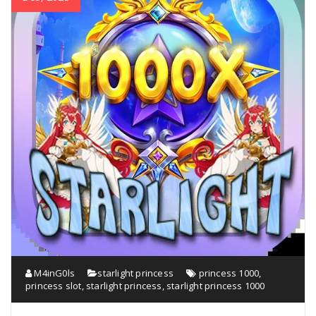
M4inG0ls
starlight princess
princess 1000
,
princess slot
,
starlight princess
,
starlight princess 1000