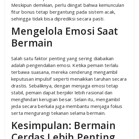
Meskipun demikian, perlu diingat bahwa kemunculan
fitur bonus tetap bergantung pada sistem acak,
sehingga tidak bisa diprediksi secara pasti.
Mengelola Emosi Saat
Bermain
Salah satu faktor penting yang sering diabaikan
adalah pengendalian emosi. Ketika pemain terlalu
terbawa suasana, mereka cenderung mengambil
keputusan impulsif seperti menaikkan taruhan secara
drastis. Sebaliknya, dengan menjaga emosi tetap
stabil, pemain dapat berpikir lebih rasional dan
menghindari kerugian besar. Selain itu, mengambil
jeda secara berkala juga membantu menjaga fokus
serta mengurangi tekanan selama bermain.
Kesimpulan: Bermain
Cerdas Lebih Penting