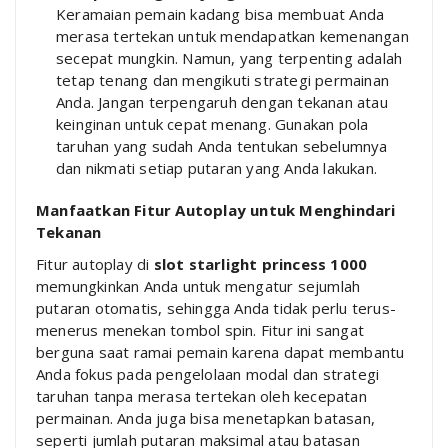
Keramaian pemain kadang bisa membuat Anda
merasa tertekan untuk mendapatkan kemenangan
secepat mungkin. Namun, yang terpenting adalah
tetap tenang dan mengikuti strategi permainan
Anda. Jangan terpengaruh dengan tekanan atau
keinginan untuk cepat menang. Gunakan pola
taruhan yang sudah Anda tentukan sebelumnya
dan nikmati setiap putaran yang Anda lakukan.
Manfaatkan Fitur Autoplay untuk Menghindari
Tekanan
Fitur autoplay di
slot starlight princess 1000
memungkinkan Anda untuk mengatur sejumlah
putaran otomatis, sehingga Anda tidak perlu terus-
menerus menekan tombol spin. Fitur ini sangat
berguna saat ramai pemain karena dapat membantu
Anda fokus pada pengelolaan modal dan strategi
taruhan tanpa merasa tertekan oleh kecepatan
permainan. Anda juga bisa menetapkan batasan,
seperti jumlah putaran maksimal atau batasan