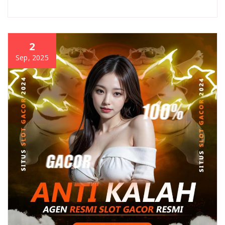
2
Sep, 2025