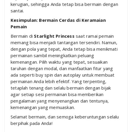
kerugian, sehingga Anda tetap bisa bermain dengan
santai.
Kesimpulan: Bermain Cerdas di Keramaian
Pemain
Bermain di
Starlight Princess
saat ramai pemain
memang bisa menjadi tantangan tersendiri. Namun,
dengan pola yang tepat, Anda tetap bisa menikmati
permainan sambil meningkatkan peluang
kemenangan. Pilih waktu yang tepat, sesuaikan
taruhan dengan modal, dan manfaatkan fitur yang
ada seperti buy spin dan autoplay untuk membuat
permainan Anda lebih efektif. Yang terpenting,
tetaplah tenang dan selalu bermain dengan bijak
agar setiap sesi permainan bisa memberikan
pengalaman yang menyenangkan dan tentunya,
kemenangan yang memuaskan.
Selamat bermain, dan semoga keberuntungan selalu
berpihak pada Anda!