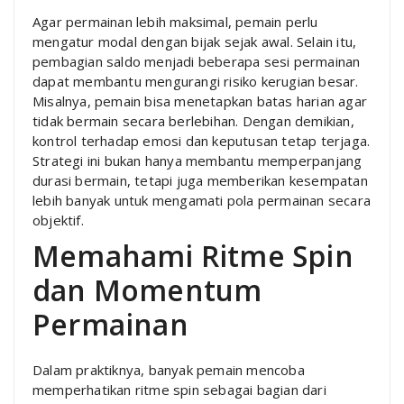
Agar permainan lebih maksimal, pemain perlu
mengatur modal dengan bijak sejak awal. Selain itu,
pembagian saldo menjadi beberapa sesi permainan
dapat membantu mengurangi risiko kerugian besar.
Misalnya, pemain bisa menetapkan batas harian agar
tidak bermain secara berlebihan. Dengan demikian,
kontrol terhadap emosi dan keputusan tetap terjaga.
Strategi ini bukan hanya membantu memperpanjang
durasi bermain, tetapi juga memberikan kesempatan
lebih banyak untuk mengamati pola permainan secara
objektif.
Memahami Ritme Spin
dan Momentum
Permainan
Dalam praktiknya, banyak pemain mencoba
memperhatikan ritme spin sebagai bagian dari