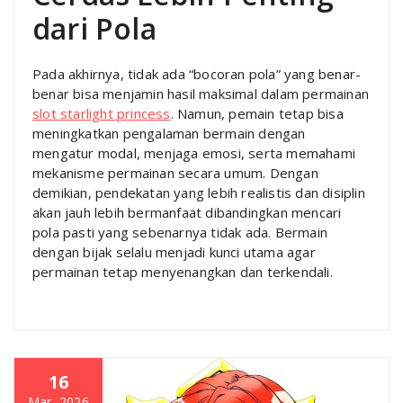
dari Pola
Pada akhirnya, tidak ada “bocoran pola” yang benar-
benar bisa menjamin hasil maksimal dalam permainan
slot starlight princess
. Namun, pemain tetap bisa
meningkatkan pengalaman bermain dengan
mengatur modal, menjaga emosi, serta memahami
mekanisme permainan secara umum. Dengan
demikian, pendekatan yang lebih realistis dan disiplin
akan jauh lebih bermanfaat dibandingkan mencari
pola pasti yang sebenarnya tidak ada. Bermain
dengan bijak selalu menjadi kunci utama agar
permainan tetap menyenangkan dan terkendali.
16
Mar, 2026