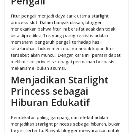
Pengali
Fitur pengali menjadi daya tarik utama starlight
princess slot. Dalam banyak ulasan, blogger
menekankan bahwa fitur ini bersifat acak dan tidak
bisa diprediksi. Trik yang paling realistis adalah
memahami pengaruh pengali terhadap hasil
keseluruhan, bukan mencoba menebak kapan fitur
tersebut akan muncul. Dengan cara ini, pemain dapat
melihat slot princess sebagai permainan berbasis
mekanisme, bukan asumsi.
Menjadikan Starlight
Princess sebagai
Hiburan Edukatif
Pendekatan paling gampang dan efektif adalah
menjadikan starlight princess sebagai hiburan, bukan
target tertentu. Banyak blogger menyarankan untuk