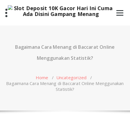
Skip
to
content
Bagaimana Cara Menang di Baccarat Online
Menggunakan Statistik?
Home
/
Uncategorized
/
Bagaimana Cara Menang di Baccarat Online Menggunakan
Statistik?