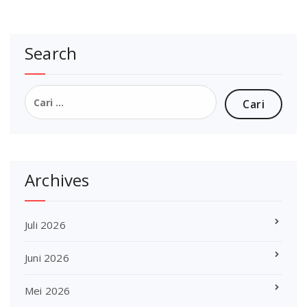
Search
Cari
untuk:
Archives
Juli 2026
Juni 2026
Mei 2026