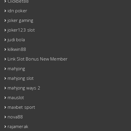
Clickbet88
idn poker
joker gaming
joker123 slot
judi bola
kilkwin88
Link Slot Bonus New Member
mahjong
mahjong slot
mahjong ways 2
mauslot
maxbet sport
nova88
rajamerak