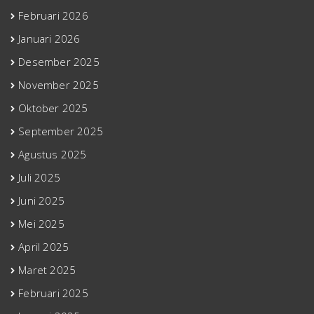
Februari 2026
Januari 2026
Desember 2025
November 2025
Oktober 2025
September 2025
Agustus 2025
Juli 2025
Juni 2025
Mei 2025
April 2025
Maret 2025
Februari 2025