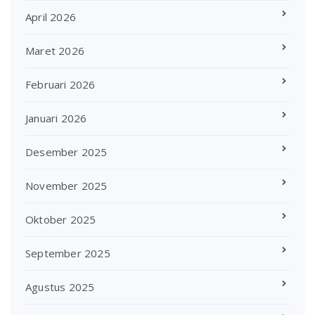
April 2026
Maret 2026
Februari 2026
Januari 2026
Desember 2025
November 2025
Oktober 2025
September 2025
Agustus 2025