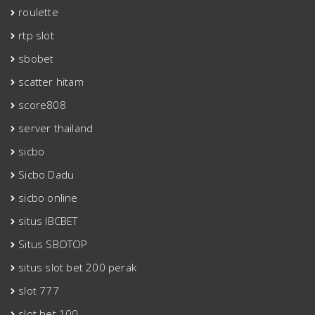
roulette
rtp slot
sbobet
scatter hitam
score808
server thailand
sicbo
Sicbo Dadu
sicbo online
situs IBCBET
Situs SBOTOP
situs slot bet 200 perak
slot 777
slot bet 100