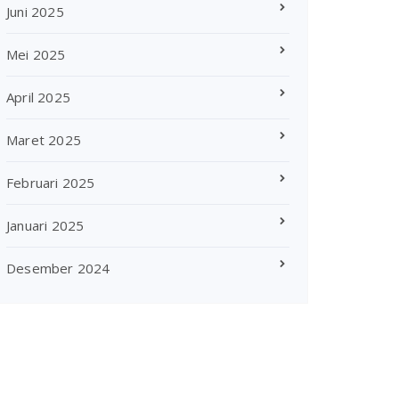
Juni 2025
Mei 2025
April 2025
Maret 2025
Februari 2025
Januari 2025
Desember 2024