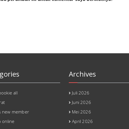
gories
Archives
ookie all
Juli 2026
rat
Juni 2026
s new member
Mei 2026
o online
April 2026