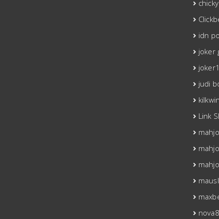
chicky
Click
idn p
joker
joker
judi b
kilkwi
Link 
mahj
mahjo
mahjo
mausl
maxbe
nova