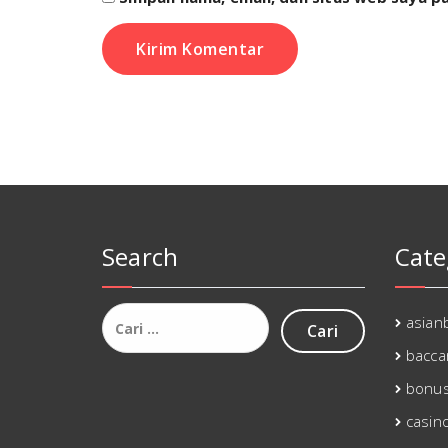
Search
Cate
Cari
asianb
untuk:
bacca
bonu
casin