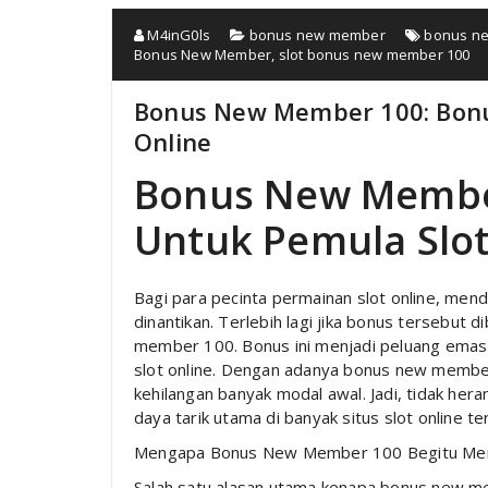
M4inG0ls
bonus new member
bonus n
Bonus New Member
,
slot bonus new member 100
Bonus New Member 100: Bonu
Online
Bonus New Member
Untuk Pemula Slot
Bagi para pecinta permainan slot online, men
dinantikan. Terlebih lagi jika bonus tersebut 
member 100. Bonus ini menjadi peluang emas 
slot online. Dengan adanya bonus new member
kehilangan banyak modal awal. Jadi, tidak her
daya tarik utama di banyak situs slot online te
Mengapa Bonus New Member 100 Begitu Me
Salah satu alasan utama kenapa bonus new m