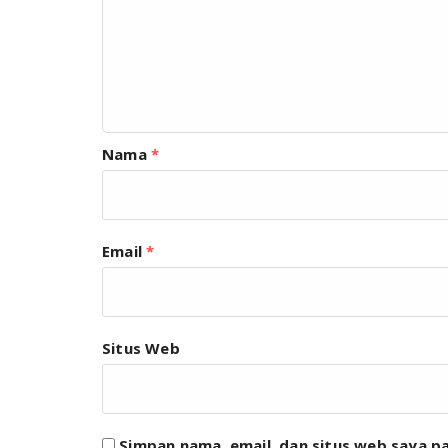
Nama
*
Email
*
Situs Web
Simpan nama, email, dan situs web saya p