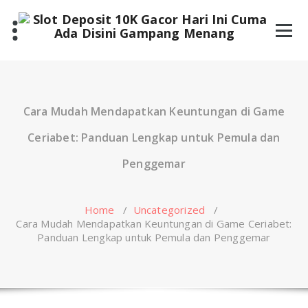
Skip
to
content
Cara Mudah Mendapatkan Keuntungan di Game
Ceriabet: Panduan Lengkap untuk Pemula dan
Penggemar
Home
/
Uncategorized
/
Cara Mudah Mendapatkan Keuntungan di Game Ceriabet:
Panduan Lengkap untuk Pemula dan Penggemar