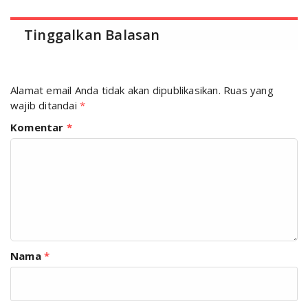
Tinggalkan Balasan
Alamat email Anda tidak akan dipublikasikan.
Ruas yang
wajib ditandai
*
Komentar
*
Nama
*