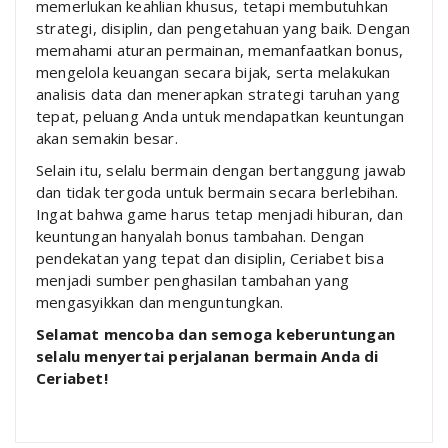
memerlukan keahlian khusus, tetapi membutuhkan
strategi, disiplin, dan pengetahuan yang baik. Dengan
memahami aturan permainan, memanfaatkan bonus,
mengelola keuangan secara bijak, serta melakukan
analisis data dan menerapkan strategi taruhan yang
tepat, peluang Anda untuk mendapatkan keuntungan
akan semakin besar.
Selain itu, selalu bermain dengan bertanggung jawab
dan tidak tergoda untuk bermain secara berlebihan.
Ingat bahwa game harus tetap menjadi hiburan, dan
keuntungan hanyalah bonus tambahan. Dengan
pendekatan yang tepat dan disiplin, Ceriabet bisa
menjadi sumber penghasilan tambahan yang
mengasyikkan dan menguntungkan.
Selamat mencoba dan semoga keberuntungan
selalu menyertai perjalanan bermain Anda di
Ceriabet!