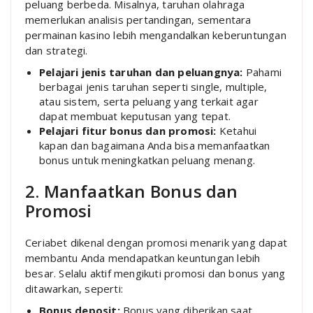
peluang berbeda. Misalnya, taruhan olahraga
memerlukan analisis pertandingan, sementara
permainan kasino lebih mengandalkan keberuntungan
dan strategi.
Pelajari jenis taruhan dan peluangnya:
Pahami
berbagai jenis taruhan seperti single, multiple,
atau sistem, serta peluang yang terkait agar
dapat membuat keputusan yang tepat.
Pelajari fitur bonus dan promosi:
Ketahui
kapan dan bagaimana Anda bisa memanfaatkan
bonus untuk meningkatkan peluang menang.
2. Manfaatkan Bonus dan
Promosi
Ceriabet dikenal dengan promosi menarik yang dapat
membantu Anda mendapatkan keuntungan lebih
besar. Selalu aktif mengikuti promosi dan bonus yang
ditawarkan, seperti:
Bonus deposit:
Bonus yang diberikan saat