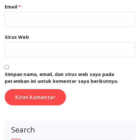
Email
*
Situs Web
Simpan nama, email, dan situs web saya pada
peramban ini untuk komentar saya berikutnya.
Search