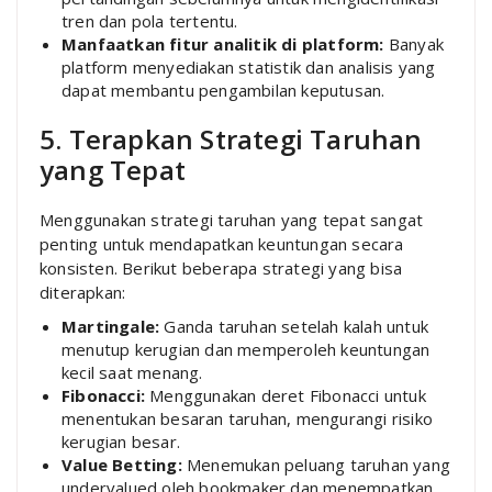
tren dan pola tertentu.
Manfaatkan fitur analitik di platform:
Banyak
platform menyediakan statistik dan analisis yang
dapat membantu pengambilan keputusan.
5. Terapkan Strategi Taruhan
yang Tepat
Menggunakan strategi taruhan yang tepat sangat
penting untuk mendapatkan keuntungan secara
konsisten. Berikut beberapa strategi yang bisa
diterapkan:
Martingale:
Ganda taruhan setelah kalah untuk
menutup kerugian dan memperoleh keuntungan
kecil saat menang.
Fibonacci:
Menggunakan deret Fibonacci untuk
menentukan besaran taruhan, mengurangi risiko
kerugian besar.
Value Betting:
Menemukan peluang taruhan yang
undervalued oleh bookmaker dan menempatkan