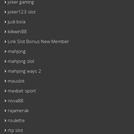
joker gaming
joker123 slot
judi bola
kilkwin88
Link Slot Bonus New Member
mahjong
mahjong slot
mahjong ways 2
mauslot
maxbet sport
nova88
rajamerak
roulette
rtp slot