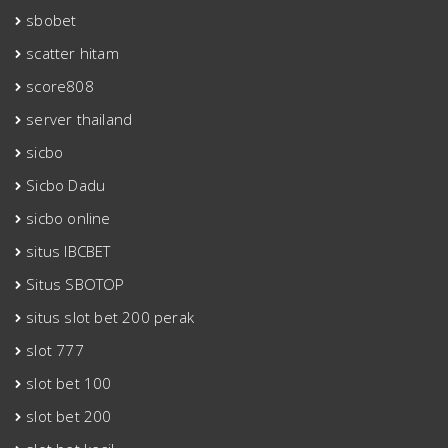
sbobet
scatter hitam
score808
server thailand
sicbo
Sicbo Dadu
sicbo online
situs IBCBET
Situs SBOTOP
situs slot bet 200 perak
slot 777
slot bet 100
slot bet 200