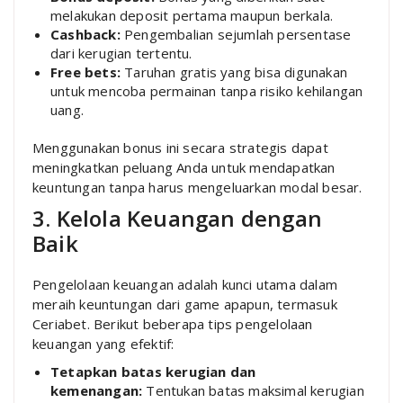
melakukan deposit pertama maupun berkala.
Cashback:
Pengembalian sejumlah persentase
dari kerugian tertentu.
Free bets:
Taruhan gratis yang bisa digunakan
untuk mencoba permainan tanpa risiko kehilangan
uang.
Menggunakan bonus ini secara strategis dapat
meningkatkan peluang Anda untuk mendapatkan
keuntungan tanpa harus mengeluarkan modal besar.
3. Kelola Keuangan dengan
Baik
Pengelolaan keuangan adalah kunci utama dalam
meraih keuntungan dari game apapun, termasuk
Ceriabet. Berikut beberapa tips pengelolaan
keuangan yang efektif:
Tetapkan batas kerugian dan
kemenangan:
Tentukan batas maksimal kerugian