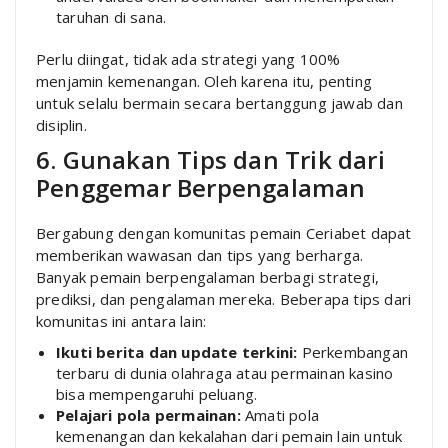
taruhan di sana.
Perlu diingat, tidak ada strategi yang 100%
menjamin kemenangan. Oleh karena itu, penting
untuk selalu bermain secara bertanggung jawab dan
disiplin.
6. Gunakan Tips dan Trik dari
Penggemar Berpengalaman
Bergabung dengan komunitas pemain Ceriabet dapat
memberikan wawasan dan tips yang berharga.
Banyak pemain berpengalaman berbagi strategi,
prediksi, dan pengalaman mereka. Beberapa tips dari
komunitas ini antara lain:
Ikuti berita dan update terkini:
Perkembangan
terbaru di dunia olahraga atau permainan kasino
bisa mempengaruhi peluang.
Pelajari pola permainan:
Amati pola
kemenangan dan kekalahan dari pemain lain untuk