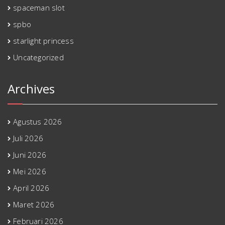
spaceman slot
spbo
starlight princess
Uncategorized
Archives
Agustus 2026
Juli 2026
Juni 2026
Mei 2026
April 2026
Maret 2026
Februari 2026