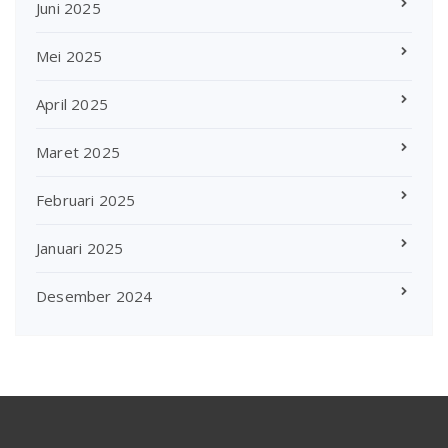
Juni 2025
Mei 2025
April 2025
Maret 2025
Februari 2025
Januari 2025
Desember 2024