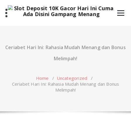
Skip
to
content
Ceriabet Hari Ini: Rahasia Mudah Menang dan Bonus
Melimpah!
Home
/
Uncategorized
/
Ceriabet Hari Ini: Rahasia Mudah Menang dan Bonus
Melimpah!