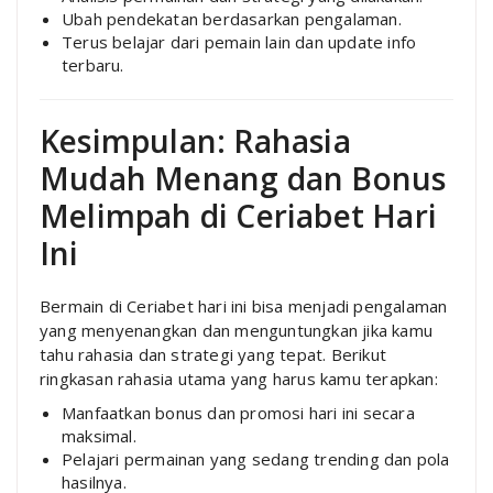
Ubah pendekatan berdasarkan pengalaman.
Terus belajar dari pemain lain dan update info
terbaru.
Kesimpulan: Rahasia
Mudah Menang dan Bonus
Melimpah di Ceriabet Hari
Ini
Bermain di Ceriabet hari ini bisa menjadi pengalaman
yang menyenangkan dan menguntungkan jika kamu
tahu rahasia dan strategi yang tepat. Berikut
ringkasan rahasia utama yang harus kamu terapkan:
Manfaatkan bonus dan promosi hari ini secara
maksimal.
Pelajari permainan yang sedang trending dan pola
hasilnya.