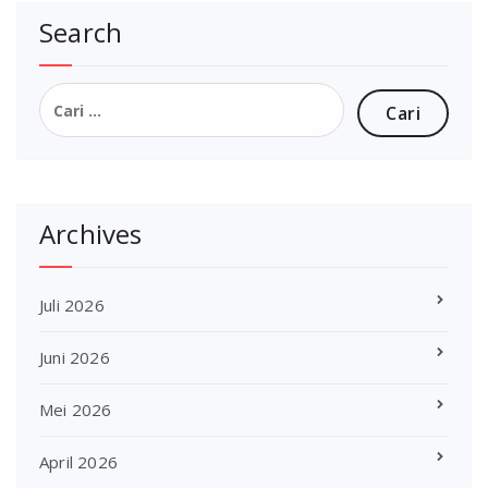
Search
Cari
untuk:
Archives
Juli 2026
Juni 2026
Mei 2026
April 2026