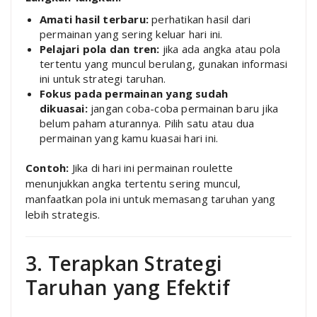
Amati hasil terbaru:
perhatikan hasil dari
permainan yang sering keluar hari ini.
Pelajari pola dan tren:
jika ada angka atau pola
tertentu yang muncul berulang, gunakan informasi
ini untuk strategi taruhan.
Fokus pada permainan yang sudah
dikuasai:
jangan coba-coba permainan baru jika
belum paham aturannya. Pilih satu atau dua
permainan yang kamu kuasai hari ini.
Contoh:
Jika di hari ini permainan roulette
menunjukkan angka tertentu sering muncul,
manfaatkan pola ini untuk memasang taruhan yang
lebih strategis.
3. Terapkan Strategi
Taruhan yang Efektif