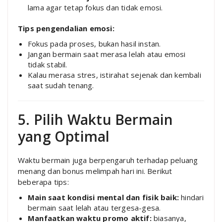
lama agar tetap fokus dan tidak emosi.
Tips pengendalian emosi:
Fokus pada proses, bukan hasil instan.
Jangan bermain saat merasa lelah atau emosi
tidak stabil.
Kalau merasa stres, istirahat sejenak dan kembali
saat sudah tenang.
5. Pilih Waktu Bermain
yang Optimal
Waktu bermain juga berpengaruh terhadap peluang
menang dan bonus melimpah hari ini. Berikut
beberapa tips:
Main saat kondisi mental dan fisik baik:
hindari
bermain saat lelah atau tergesa-gesa.
Manfaatkan waktu promo aktif:
biasanya,