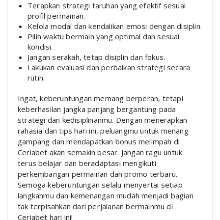
Terapkan strategi taruhan yang efektif sesuai
profil permainan.
Kelola modal dan kendalikan emosi dengan disiplin.
Pilih waktu bermain yang optimal dan sesuai
kondisi.
Jangan serakah, tetap disiplin dan fokus.
Lakukan evaluasi dan perbaikan strategi secara
rutin.
Ingat, keberuntungan memang berperan, tetapi
keberhasilan jangka panjang bergantung pada
strategi dan kedisiplinanmu. Dengan menerapkan
rahasia dan tips hari ini, peluangmu untuk menang
gampang dan mendapatkan bonus melimpah di
Ceriabet akan semakin besar. Jangan ragu untuk
terus belajar dan beradaptasi mengikuti
perkembangan permainan dan promo terbaru.
Semoga keberuntungan selalu menyertai setiap
langkahmu dan kemenangan mudah menjadi bagian
tak terpisahkan dari perjalanan bermainmu di
Ceriabet hari ini!