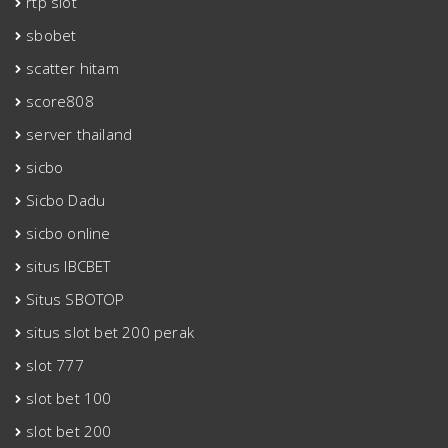
rtp slot
sbobet
scatter hitam
score808
server thailand
sicbo
Sicbo Dadu
sicbo online
situs IBCBET
Situs SBOTOP
situs slot bet 200 perak
slot 777
slot bet 100
slot bet 200