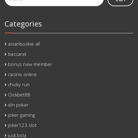
untuk:
Categories
asianbookie all
baccarat
bonus new member
casino online
chicky run
Clickbet88
idn poker
joker gaming
joker123 slot
judi bola