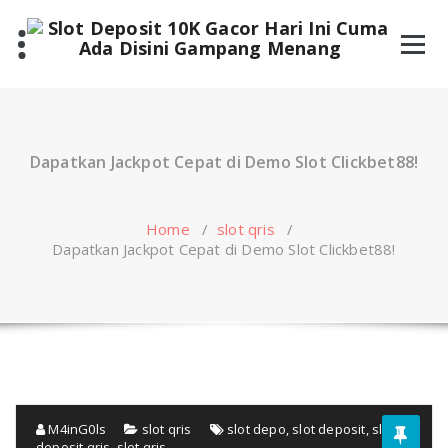
Skip
to
content
Dapatkan Jackpot Cepat di Demo Slot Clickbet88!
Home
/
slot qris
/
Dapatkan Jackpot Cepat di Demo Slot Clickbet88!
M4inG0ls
slot qris
slot depo
,
slot deposit
,
slot
deposit qris
,
slot qris