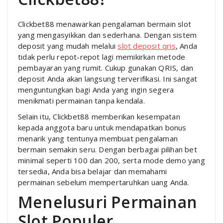
Clickbet88 menawarkan pengalaman bermain slot
yang mengasyikkan dan sederhana. Dengan sistem
deposit yang mudah melalui
slot deposit qris
, Anda
tidak perlu repot-repot lagi memikirkan metode
pembayaran yang rumit. Cukup gunakan QRIS, dan
deposit Anda akan langsung terverifikasi. Ini sangat
menguntungkan bagi Anda yang ingin segera
menikmati permainan tanpa kendala.
Selain itu, Clickbet88 memberikan kesempatan
kepada anggota baru untuk mendapatkan bonus
menarik yang tentunya membuat pengalaman
bermain semakin seru. Dengan berbagai pilihan bet
minimal seperti 100 dan 200, serta mode demo yang
tersedia, Anda bisa belajar dan memahami
permainan sebelum mempertaruhkan uang Anda.
Menelusuri Permainan
Slot Populer