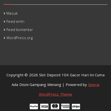
Masuk
Feed entri
Feed komentar
WordPress.org
Copyright © 2026 Slot Deposit 10K Gacor Hari Ini Cuma
Ada Disini Gampang Menang | Powered by
Specia
WordPress Theme