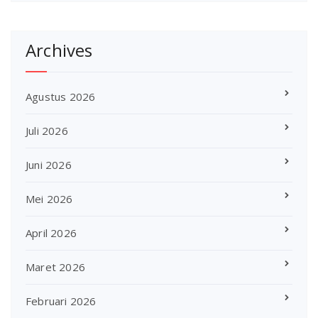
Archives
Agustus 2026
Juli 2026
Juni 2026
Mei 2026
April 2026
Maret 2026
Februari 2026