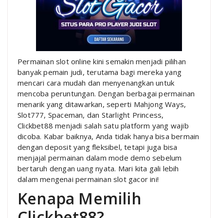
Permainan slot online kini semakin menjadi pilihan
banyak pemain judi, terutama bagi mereka yang
mencari cara mudah dan menyenangkan untuk
mencoba peruntungan. Dengan berbagai permainan
menarik yang ditawarkan, seperti Mahjong Ways,
Slot777, Spaceman, dan Starlight Princess,
Clickbet88 menjadi salah satu platform yang wajib
dicoba. Kabar baiknya, Anda tidak hanya bisa bermain
dengan deposit yang fleksibel, tetapi juga bisa
menjajal permainan dalam mode demo sebelum
bertaruh dengan uang nyata. Mari kita gali lebih
dalam mengenai permainan slot gacor ini!
Kenapa Memilih
Clickbet88?