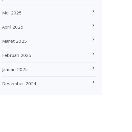
Mei 2025
April 2025
Maret 2025
Februari 2025
Januari 2025
Desember 2024