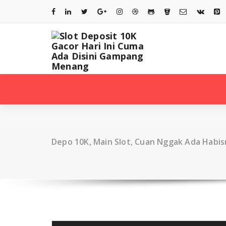
Skip
to
content
Sales
Contact Sales
Have a 
 322
332 00 322
conta
om
Depo 10K, Main Slot, Cuan Nggak Ada Habis