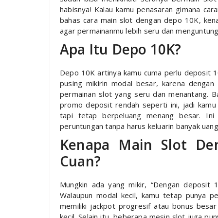
habisnya! Kalau kamu penasaran gimana caranya
bahas cara main slot dengan depo 10K, kena
agar permainanmu lebih seru dan menguntung
Apa Itu Depo 10K?
Depo 10K artinya kamu cuma perlu deposit 10 
pusing mikirin modal besar, karena dengan
permainan slot yang seru dan menantang. Ba
promo deposit rendah seperti ini, jadi kam
tapi tetap berpeluang menang besar. I
peruntungan tanpa harus keluarin banyak uang
Kenapa Main Slot De
Cuan?
Mungkin ada yang mikir, “Dengan deposit 
Walaupun modal kecil, kamu tetap punya p
memiliki jackpot progresif atau bonus bes
kecil. Selain itu, beberapa mesin slot juga pun