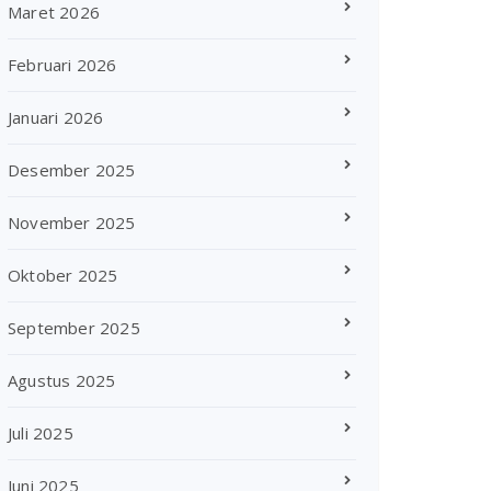
Maret 2026
Februari 2026
Januari 2026
Desember 2025
November 2025
Oktober 2025
September 2025
Agustus 2025
Juli 2025
Juni 2025