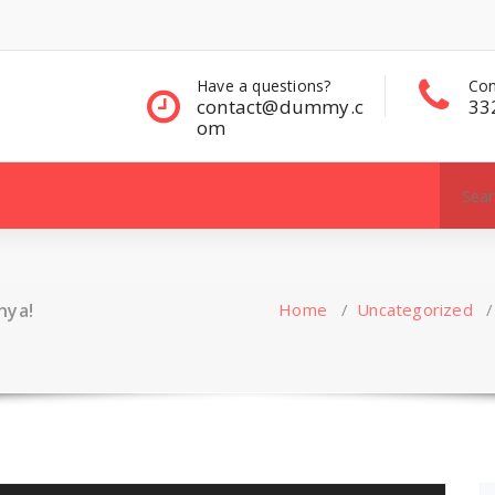
questions?
Contact Sales
Con
ct@dummy.c
332 00 322
33
Search
for:
nya!
Home
/
Uncategorized