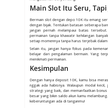
Main Slot Itu Seru, Tap
Bermain slot dengan depo 10K itu emang seru 
dengan bijak. Tentukan batasan seberapa ban
jangan pernah melampaui batas tersebut
permainan tanpa khawatir kehilangan banyak 
setiap momennya tanpa harus terjebak dalam
Selain itu, jangan hanya fokus pada kemenan
belajar dari pengalaman bermain. Yang terp
menikmati permainan.
Kesimpulan
Dengan hanya deposit 10K, kamu bisa meras
nggak ada habisnya. Walaupun modal kecil, 
strategi yang baik, dan memanfaatkan bonus
besar yang bikin saldo akun kamu melambung. 
keberuntungan ada di tanganmu!