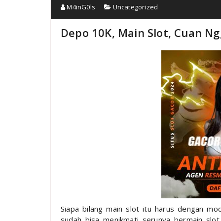
M4inG0ls
Uncategorized
Depo 10K, Main Slot, Cuan N
Siapa bilang main slot itu harus dengan m
sudah bisa menikmati serunya bermain slo