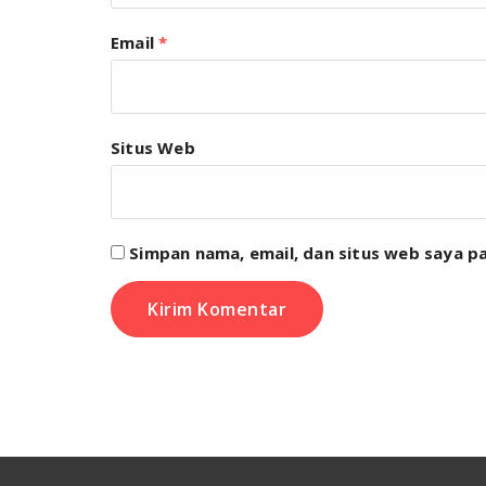
Email
*
Situs Web
Simpan nama, email, dan situs web saya p