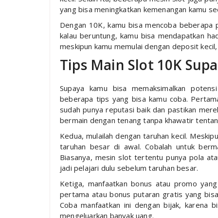
yang bisa meningkatkan kemenangan kamu seca
Dengan 10K, kamu bisa mencoba beberapa pu
kalau beruntung, kamu bisa mendapatkan hadi
meskipun kamu memulai dengan deposit kecil, 
Tips Main Slot 10K Sup
Supaya kamu bisa memaksimalkan potens
beberapa tips yang bisa kamu coba. Pertama, 
sudah punya reputasi baik dan pastikan merek
bermain dengan tenang tanpa khawatir tentan
Kedua, mulailah dengan taruhan kecil. Meski
taruhan besar di awal. Cobalah untuk berma
Biasanya, mesin slot tertentu punya pola a
jadi pelajari dulu sebelum taruhan besar.
Ketiga, manfaatkan bonus atau promo yang
pertama atau bonus putaran gratis yang bi
Coba manfaatkan ini dengan bijak, karena 
mengeluarkan banyak uang.