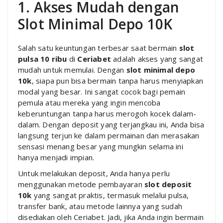
1. Akses Mudah dengan
Slot Minimal Depo 10K
Salah satu keuntungan terbesar saat bermain
slot
pulsa 10 ribu
di
Ceriabet
adalah akses yang sangat
mudah untuk memulai. Dengan
slot minimal depo
10k
, siapa pun bisa bermain tanpa harus menyiapkan
modal yang besar. Ini sangat cocok bagi pemain
pemula atau mereka yang ingin mencoba
keberuntungan tanpa harus merogoh kocek dalam-
dalam. Dengan deposit yang terjangkau ini, Anda bisa
langsung terjun ke dalam permainan dan merasakan
sensasi menang besar yang mungkin selama ini
hanya menjadi impian.
Untuk melakukan deposit, Anda hanya perlu
menggunakan metode pembayaran
slot deposit
10k
yang sangat praktis, termasuk melalui pulsa,
transfer bank, atau metode lainnya yang sudah
disediakan oleh Ceriabet. Jadi, jika Anda ingin bermain