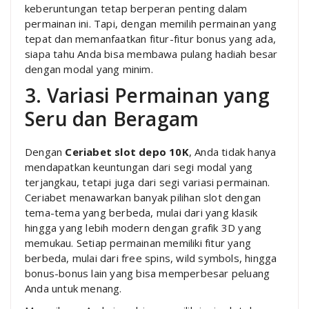
keberuntungan tetap berperan penting dalam
permainan ini. Tapi, dengan memilih permainan yang
tepat dan memanfaatkan fitur-fitur bonus yang ada,
siapa tahu Anda bisa membawa pulang hadiah besar
dengan modal yang minim.
3. Variasi Permainan yang
Seru dan Beragam
Dengan
Ceriabet slot depo 10K
, Anda tidak hanya
mendapatkan keuntungan dari segi modal yang
terjangkau, tetapi juga dari segi variasi permainan.
Ceriabet menawarkan banyak pilihan slot dengan
tema-tema yang berbeda, mulai dari yang klasik
hingga yang lebih modern dengan grafik 3D yang
memukau. Setiap permainan memiliki fitur yang
berbeda, mulai dari free spins, wild symbols, hingga
bonus-bonus lain yang bisa memperbesar peluang
Anda untuk menang.