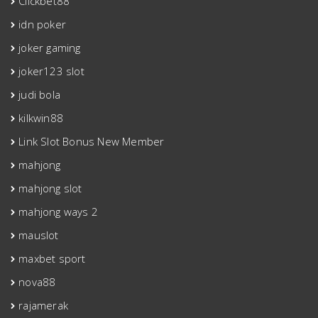
Clickbet88
idn poker
joker gaming
joker123 slot
judi bola
kilkwin88
Link Slot Bonus New Member
mahjong
mahjong slot
mahjong ways 2
mauslot
maxbet sport
nova88
rajamerak