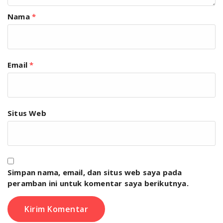
Nama
*
Email
*
Situs Web
Simpan nama, email, dan situs web saya pada
peramban ini untuk komentar saya berikutnya.