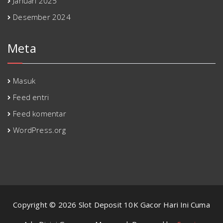
Januari 2025
Desember 2024
Meta
Masuk
Feed entri
Feed komentar
WordPress.org
Copyright © 2026 Slot Deposit 10K Gacor Hari Ini Cuma