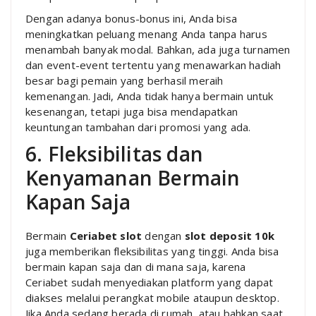
Dengan adanya bonus-bonus ini, Anda bisa
meningkatkan peluang menang Anda tanpa harus
menambah banyak modal. Bahkan, ada juga turnamen
dan event-event tertentu yang menawarkan hadiah
besar bagi pemain yang berhasil meraih
kemenangan. Jadi, Anda tidak hanya bermain untuk
kesenangan, tetapi juga bisa mendapatkan
keuntungan tambahan dari promosi yang ada.
6. Fleksibilitas dan
Kenyamanan Bermain
Kapan Saja
Bermain
Ceriabet slot
dengan
slot deposit 10k
juga memberikan fleksibilitas yang tinggi. Anda bisa
bermain kapan saja dan di mana saja, karena
Ceriabet sudah menyediakan platform yang dapat
diakses melalui perangkat mobile ataupun desktop.
Jika Anda sedang berada di rumah, atau bahkan saat