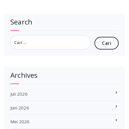
Search
Cari
untuk:
Archives
Juli 2026
Juni 2026
Mei 2026