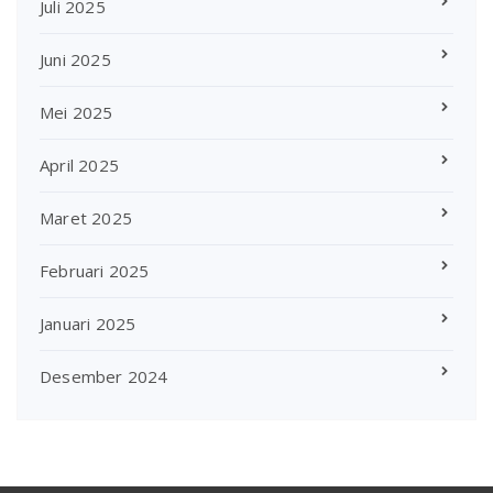
Juli 2025
Juni 2025
Mei 2025
April 2025
Maret 2025
Februari 2025
Januari 2025
Desember 2024