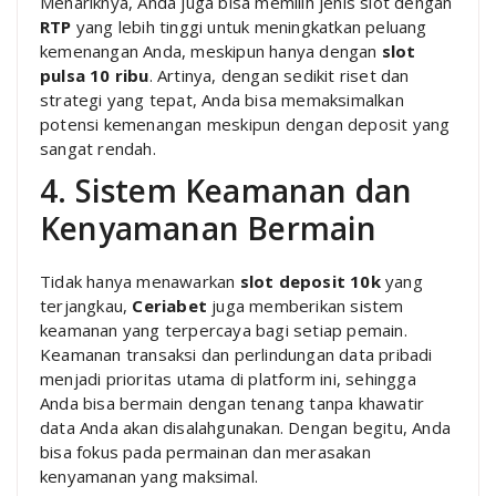
Menariknya, Anda juga bisa memilih jenis slot dengan
RTP
yang lebih tinggi untuk meningkatkan peluang
kemenangan Anda, meskipun hanya dengan
slot
pulsa 10 ribu
. Artinya, dengan sedikit riset dan
strategi yang tepat, Anda bisa memaksimalkan
potensi kemenangan meskipun dengan deposit yang
sangat rendah.
4. Sistem Keamanan dan
Kenyamanan Bermain
Tidak hanya menawarkan
slot deposit 10k
yang
terjangkau,
Ceriabet
juga memberikan sistem
keamanan yang terpercaya bagi setiap pemain.
Keamanan transaksi dan perlindungan data pribadi
menjadi prioritas utama di platform ini, sehingga
Anda bisa bermain dengan tenang tanpa khawatir
data Anda akan disalahgunakan. Dengan begitu, Anda
bisa fokus pada permainan dan merasakan
kenyamanan yang maksimal.