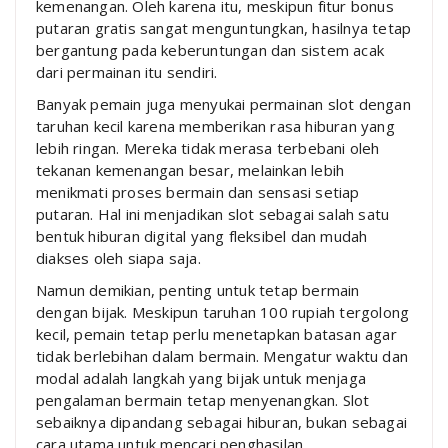
kemenangan. Oleh karena itu, meskipun fitur bonus
putaran gratis sangat menguntungkan, hasilnya tetap
bergantung pada keberuntungan dan sistem acak
dari permainan itu sendiri.
Banyak pemain juga menyukai permainan slot dengan
taruhan kecil karena memberikan rasa hiburan yang
lebih ringan. Mereka tidak merasa terbebani oleh
tekanan kemenangan besar, melainkan lebih
menikmati proses bermain dan sensasi setiap
putaran. Hal ini menjadikan slot sebagai salah satu
bentuk hiburan digital yang fleksibel dan mudah
diakses oleh siapa saja.
Namun demikian, penting untuk tetap bermain
dengan bijak. Meskipun taruhan 100 rupiah tergolong
kecil, pemain tetap perlu menetapkan batasan agar
tidak berlebihan dalam bermain. Mengatur waktu dan
modal adalah langkah yang bijak untuk menjaga
pengalaman bermain tetap menyenangkan. Slot
sebaiknya dipandang sebagai hiburan, bukan sebagai
cara utama untuk mencari penghasilan.