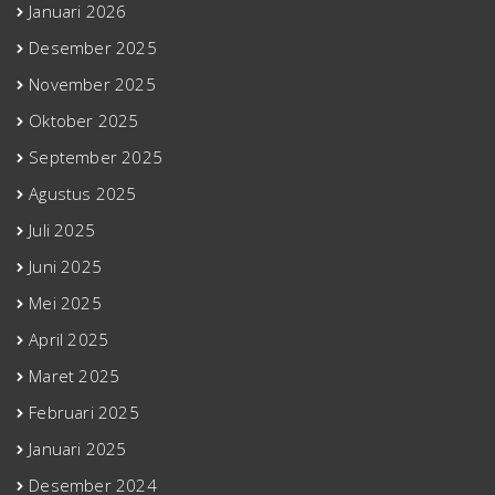
Januari 2026
Desember 2025
November 2025
Oktober 2025
September 2025
Agustus 2025
Juli 2025
Juni 2025
Mei 2025
April 2025
Maret 2025
Februari 2025
Januari 2025
Desember 2024