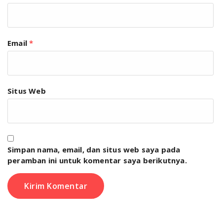
Email
*
Situs Web
Simpan nama, email, dan situs web saya pada
peramban ini untuk komentar saya berikutnya.