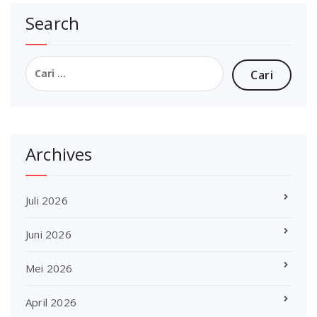
Search
Cari
untuk:
Archives
Juli 2026
Juni 2026
Mei 2026
April 2026