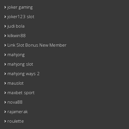
joker gaming
joker123 slot
judi bola
kilkwin88
Link Slot Bonus New Member
mahjong
mahjong slot
mahjong ways 2
mauslot
maxbet sport
nova88
rajamerak
roulette