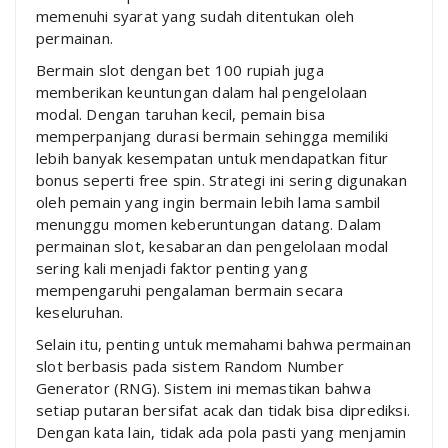
memenuhi syarat yang sudah ditentukan oleh
permainan.
Bermain slot dengan bet 100 rupiah juga
memberikan keuntungan dalam hal pengelolaan
modal. Dengan taruhan kecil, pemain bisa
memperpanjang durasi bermain sehingga memiliki
lebih banyak kesempatan untuk mendapatkan fitur
bonus seperti free spin. Strategi ini sering digunakan
oleh pemain yang ingin bermain lebih lama sambil
menunggu momen keberuntungan datang. Dalam
permainan slot, kesabaran dan pengelolaan modal
sering kali menjadi faktor penting yang
mempengaruhi pengalaman bermain secara
keseluruhan.
Selain itu, penting untuk memahami bahwa permainan
slot berbasis pada sistem Random Number
Generator (RNG). Sistem ini memastikan bahwa
setiap putaran bersifat acak dan tidak bisa diprediksi.
Dengan kata lain, tidak ada pola pasti yang menjamin