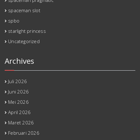
spaceman slot
spbo
starlight princess
Uncategorized
Archives
Juli 2026
Juni 2026
Mei 2026
April 2026
Maret 2026
Februari 2026