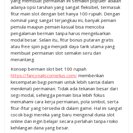
yang membuat permainan ini semakin populer adalah
adanya opsi taruhan yang sangat fleksibel, termasuk
fitur main slot dengan bet hanya 100 rupiah. Dengan
nominal yang sangat terjangkau ini, banyak pemain
pemula maupun pemain kasual bisa mencoba
pengalaman bermain tanpa harus mengeluarkan
modal besar. Selain itu, fitur bonus putaran gratis
atau free spin juga menjadi daya tarik utama yang
membuat permainan slot semakin seru dan
menantang.
Konsep bermain slot bet 100 rupiah
https://fancynailscornelius.com/
memberikan
kesempatan bagi pemain untuk lebih santai dalam
menikmati permainan. Tidak ada tekanan besar dari
segi modal, sehingga pemain bisa lebih fokus
memahami cara kerja permainan, pola simbol, serta
fitur-fitur yang tersedia di dalam game. Hal ini sangat
cocok bagi mereka yang baru mengenal dunia slot
online dan ingin belajar secara perlahan tanpa risiko
kehilangan dana yang besar.