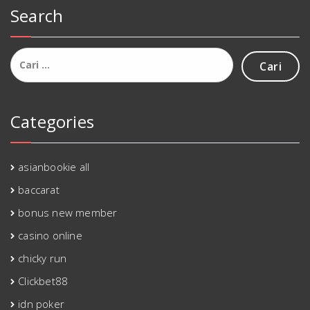
Search
Cari
untuk:
Categories
asianbookie all
baccarat
bonus new member
casino online
chicky run
Clickbet88
idn poker