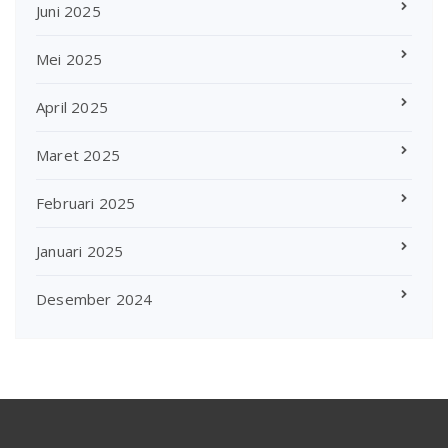
Juni 2025
Mei 2025
April 2025
Maret 2025
Februari 2025
Januari 2025
Desember 2024