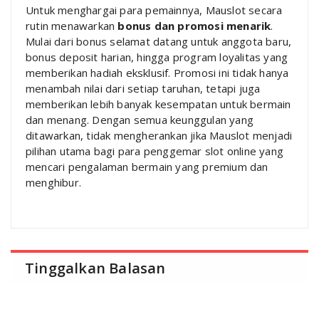
Untuk menghargai para pemainnya, Mauslot secara
rutin menawarkan
bonus dan promosi menarik
.
Mulai dari bonus selamat datang untuk anggota baru,
bonus deposit harian, hingga program loyalitas yang
memberikan hadiah eksklusif. Promosi ini tidak hanya
menambah nilai dari setiap taruhan, tetapi juga
memberikan lebih banyak kesempatan untuk bermain
dan menang. Dengan semua keunggulan yang
ditawarkan, tidak mengherankan jika Mauslot menjadi
pilihan utama bagi para penggemar slot online yang
mencari pengalaman bermain yang premium dan
menghibur.
Tinggalkan Balasan