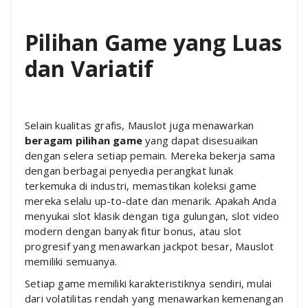
Pilihan Game yang Luas
dan Variatif
Selain kualitas grafis, Mauslot juga menawarkan
beragam pilihan game
yang dapat disesuaikan
dengan selera setiap pemain. Mereka bekerja sama
dengan berbagai penyedia perangkat lunak
terkemuka di industri, memastikan koleksi game
mereka selalu up-to-date dan menarik. Apakah Anda
menyukai slot klasik dengan tiga gulungan, slot video
modern dengan banyak fitur bonus, atau slot
progresif yang menawarkan jackpot besar, Mauslot
memiliki semuanya.
Setiap game memiliki karakteristiknya sendiri, mulai
dari volatilitas rendah yang menawarkan kemenangan