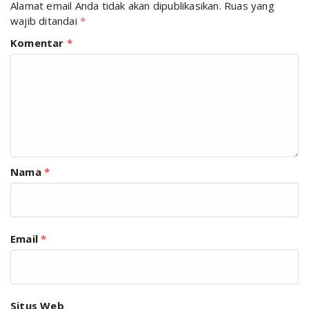
Alamat email Anda tidak akan dipublikasikan.
Ruas yang
wajib ditandai
*
Komentar
*
Nama
*
Email
*
Situs Web