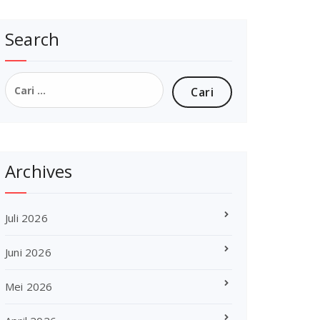
Search
Cari
untuk:
Archives
Juli 2026
Juni 2026
Mei 2026