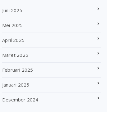
Juni 2025
Mei 2025
April 2025
Maret 2025
Februari 2025
Januari 2025
Desember 2024