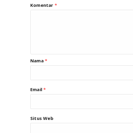
Komentar
*
Nama
*
Email
*
Situs Web