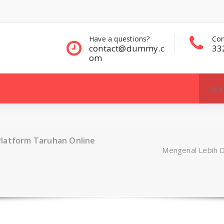
questions?
Contact Sales
Con
ct@dummy.c
332 00 322
33
Search
for:
Platform Taruhan Online
Mengenal Lebih D