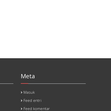
Meta
Masuk
Feed entri
Feed komentar