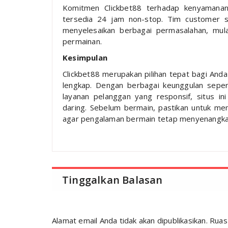
Komitmen Clickbet88 terhadap kenyamanan
tersedia 24 jam non-stop. Tim customer 
menyelesaikan berbagai permasalahan, mulai
permainan.
Kesimpulan
Clickbet88 merupakan pilihan tepat bagi Anda
lengkap. Dengan berbagai keunggulan seper
layanan pelanggan yang responsif, situs 
daring. Sebelum bermain, pastikan untuk m
agar pengalaman bermain tetap menyenangka
Tinggalkan Balasan
Alamat email Anda tidak akan dipublikasikan.
Ruas