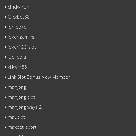
chicky run
Clickbet88
idn poker
joker gaming
joker123 slot
judi bola
kilkwin88
Link Slot Bonus New Member
mahjong
mahjong slot
mahjong ways 2
mauslot
maxbet sport