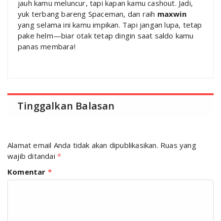
jauh kamu meluncur, tapi kapan kamu cashout. Jadi,
yuk terbang bareng Spaceman, dan raih
maxwin
yang selama ini kamu impikan. Tapi jangan lupa, tetap
pake helm—biar otak tetap dingin saat saldo kamu
panas membara!
Tinggalkan Balasan
Alamat email Anda tidak akan dipublikasikan.
Ruas yang
wajib ditandai
*
Komentar
*