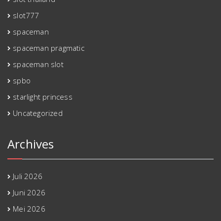
slot777
spaceman
spaceman pragmatic
spaceman slot
spbo
starlight princess
Uncategorized
Archives
Juli 2026
Juni 2026
Mei 2026