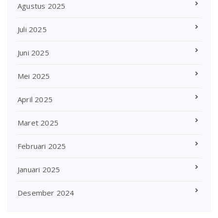
Agustus 2025
Juli 2025
Juni 2025
Mei 2025
April 2025
Maret 2025
Februari 2025
Januari 2025
Desember 2024