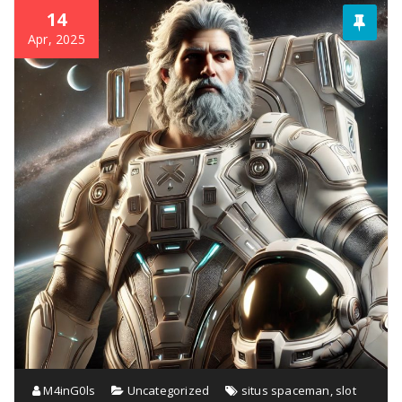
14
Apr, 2025
M4inG0ls
Uncategorized
situs spaceman
,
slot