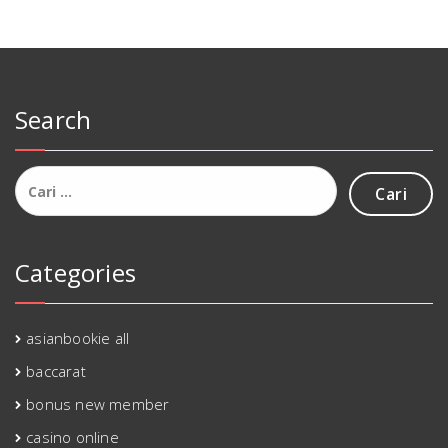
Search
Cari
untuk:
Categories
asianbookie all
baccarat
bonus new member
casino online