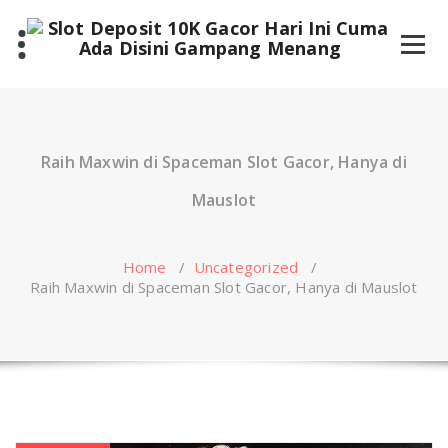
Skip
to
content
Raih Maxwin di Spaceman Slot Gacor, Hanya di
Mauslot
Home
/
Uncategorized
/
Raih Maxwin di Spaceman Slot Gacor, Hanya di Mauslot