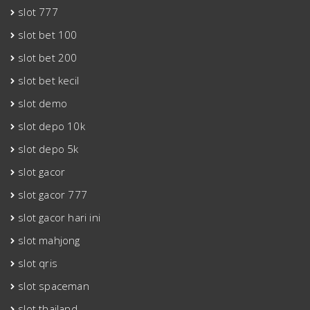
slot 777
slot bet 100
slot bet 200
slot bet kecil
slot demo
slot depo 10k
slot depo 5k
slot gacor
slot gacor 777
slot gacor hari ini
slot mahjong
slot qris
slot spaceman
slot thailand