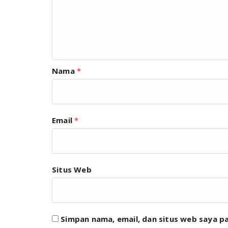
Nama
*
Email
*
Situs Web
Simpan nama, email, dan situs web saya p