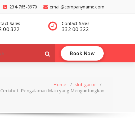
234-765-8970
email@companyname.com
tact Sales
Have a questions?
C
2 00 322
contact@dummy
3
.com
Book Now
Home
/
slot gacor
/
i Ceriabet: Pengalaman Main yang Menguntungkan