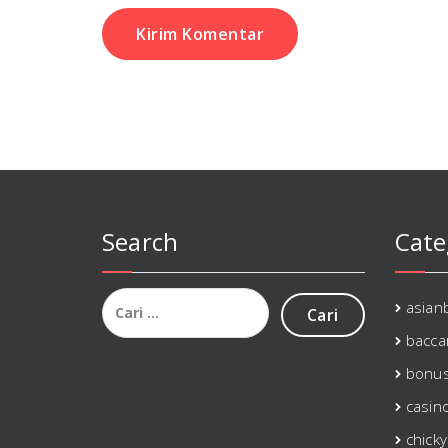
Search
Cate
Cari
asianb
untuk:
bacca
bonu
casin
chicky