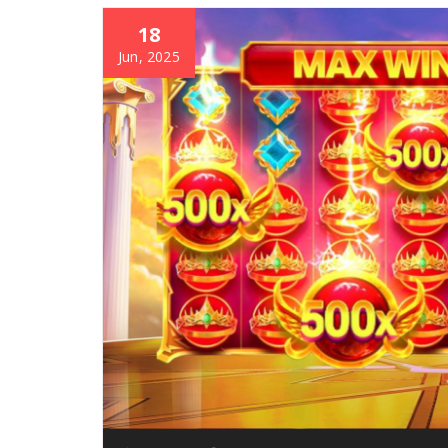
18
Jun, 2025