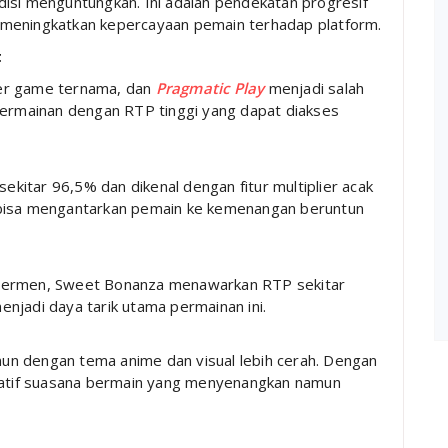
disi menguntungkan. Ini adalah pendekatan progresif
 meningkatkan kepercayaan pemain terhadap platform.
t
der game ternama, dan
Pragmatic Play
menjadi salah
permainan dengan RTP tinggi yang dapat diakses
ekitar 96,5% dan dikenal dengan fitur multiplier acak
 bisa mengantarkan pemain ke kemenangan beruntun
permen, Sweet Bonanza menawarkan RTP sekitar
enjadi daya tarik utama permainan ini.
mun dengan tema anime dan visual lebih cerah. Dengan
natif suasana bermain yang menyenangkan namun