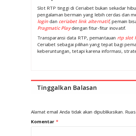
Slot RTP tinggi di Ceriabet bukan sekadar hibur
pengalaman bermain yang lebih cerdas dan 
login
dan
ceriabet link alternatif
, pemain bi
Pragmatic Play
dengan fitur-fitur inovatif.
Transparansi data RTP, pemantauan
rtp slot 
Ceriabet sebagai pilihan yang tepat bagi pem
keberuntungan, tetapi karena informasi, stra
Tinggalkan Balasan
Alamat email Anda tidak akan dipublikasikan.
Ruas
Komentar
*