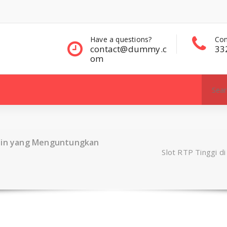
questions?
Contact Sales
Con
ct@dummy.c
332 00 322
33
Search
for:
Main yang Menguntungkan
Slot RTP Tinggi d