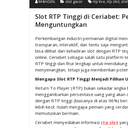
M4inG0ls
slot gacor
rtp live
,
rtp slot
,
slo
Slot RTP Tinggi di Ceriabet:
Menguntungkan
Perkembangan industri permainan digital men
transparan, interaktif, dan tentu saja mengun
bisa dilihat dari kehadiran slot dengan RTP tin
online. Ceriabet sebagai salah satu platform
RTP tinggi dan fitur lengkap untuk mendukun
menyenangkan, tetapi juga memberikan pote
Mengapa Slot RTP Tinggi Menjadi Pilihan
Return To Player (RTP) bukan sekadar angka 
menggambarkan persentase uang yang akan di
dengan RTP tinggi (biasanya di atas 96%) bera
lebih kecil. Itulah mengapa pemain yang cerd
memutuskan bermain.
Ceriabet menyediakan informasi
rtp slot
yang