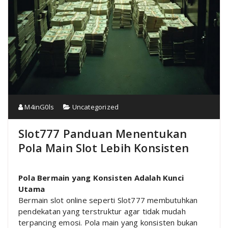
M4inG0ls
Uncategorized
Slot777 Panduan Menentukan
Pola Main Slot Lebih Konsisten
Pola Bermain yang Konsisten Adalah Kunci
Utama
Bermain slot online seperti Slot777 membutuhkan
pendekatan yang terstruktur agar tidak mudah
terpancing emosi. Pola main yang konsisten bukan