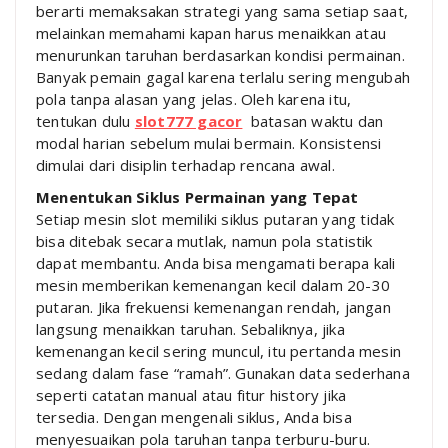
berarti memaksakan strategi yang sama setiap saat,
melainkan memahami kapan harus menaikkan atau
menurunkan taruhan berdasarkan kondisi permainan.
Banyak pemain gagal karena terlalu sering mengubah
pola tanpa alasan yang jelas. Oleh karena itu,
tentukan dulu
slot777 gacor
batasan waktu dan
modal harian sebelum mulai bermain. Konsistensi
dimulai dari disiplin terhadap rencana awal.
Menentukan Siklus Permainan yang Tepat
Setiap mesin slot memiliki siklus putaran yang tidak
bisa ditebak secara mutlak, namun pola statistik
dapat membantu. Anda bisa mengamati berapa kali
mesin memberikan kemenangan kecil dalam 20-30
putaran. Jika frekuensi kemenangan rendah, jangan
langsung menaikkan taruhan. Sebaliknya, jika
kemenangan kecil sering muncul, itu pertanda mesin
sedang dalam fase “ramah”. Gunakan data sederhana
seperti catatan manual atau fitur history jika
tersedia. Dengan mengenali siklus, Anda bisa
menyesuaikan pola taruhan tanpa terburu-buru.