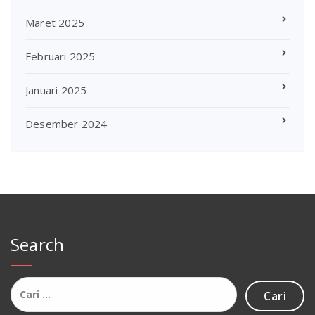
Maret 2025
Februari 2025
Januari 2025
Desember 2024
Search
Cari
untuk: