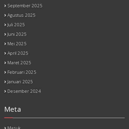
September 2025
Agustus 2025
Juli 2025
Juni 2025
Mei 2025
April 2025
Maret 2025
Februari 2025
Januari 2025
Desember 2024
Meta
Masuk