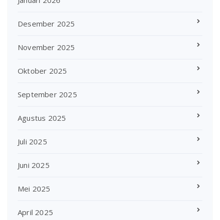
Desember 2025
November 2025
Oktober 2025
September 2025
Agustus 2025
Juli 2025
Juni 2025
Mei 2025
April 2025