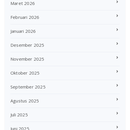
Maret 2026
Februari 2026
Januari 2026
Desember 2025
November 2025
Oktober 2025
September 2025
Agustus 2025
Juli 2025
Juni 2025