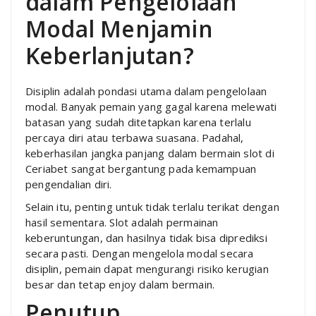
dalam Pengelolaan
Modal Menjamin
Keberlanjutan?
Disiplin adalah pondasi utama dalam pengelolaan
modal. Banyak pemain yang gagal karena melewati
batasan yang sudah ditetapkan karena terlalu
percaya diri atau terbawa suasana. Padahal,
keberhasilan jangka panjang dalam bermain slot di
Ceriabet sangat bergantung pada kemampuan
pengendalian diri.
Selain itu, penting untuk tidak terlalu terikat dengan
hasil sementara. Slot adalah permainan
keberuntungan, dan hasilnya tidak bisa diprediksi
secara pasti. Dengan mengelola modal secara
disiplin, pemain dapat mengurangi risiko kerugian
besar dan tetap enjoy dalam bermain.
Penutup