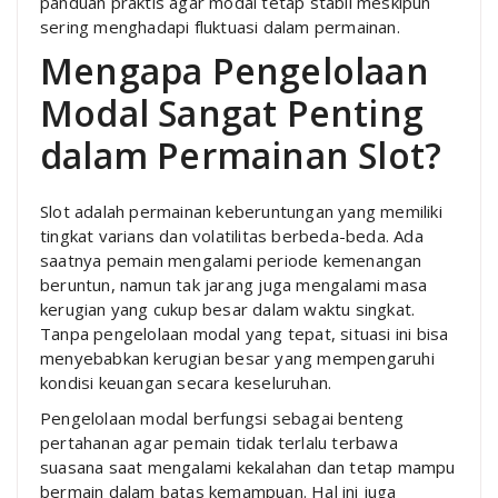
panduan praktis agar modal tetap stabil meskipun
sering menghadapi fluktuasi dalam permainan.
Mengapa Pengelolaan
Modal Sangat Penting
dalam Permainan Slot?
Slot adalah permainan keberuntungan yang memiliki
tingkat varians dan volatilitas berbeda-beda. Ada
saatnya pemain mengalami periode kemenangan
beruntun, namun tak jarang juga mengalami masa
kerugian yang cukup besar dalam waktu singkat.
Tanpa pengelolaan modal yang tepat, situasi ini bisa
menyebabkan kerugian besar yang mempengaruhi
kondisi keuangan secara keseluruhan.
Pengelolaan modal berfungsi sebagai benteng
pertahanan agar pemain tidak terlalu terbawa
suasana saat mengalami kekalahan dan tetap mampu
bermain dalam batas kemampuan. Hal ini juga