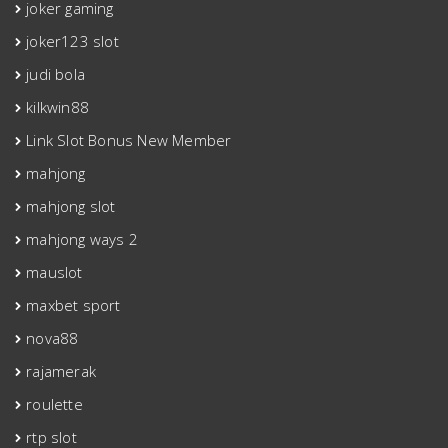
joker gaming
joker123 slot
judi bola
kilkwin88
Link Slot Bonus New Member
mahjong
mahjong slot
mahjong ways 2
mauslot
maxbet sport
nova88
rajamerak
roulette
rtp slot