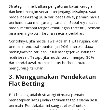
Strategi ini melibatkan pengaturan batas kerugian
dan kemenangan secara berjenjang. Misalnya, saat
modal berkurang 20% dari batas awal, pemain harus
berhenti atau mengurangi taruhan. Sebaliknya, saat
modal mencapai target keuntungan tertentu, pemain
bisa meningkatkan taruhan secara perlahan.
Contohnya, jika modal awal adalah 1 juta rupiah, dan
pemain mencapai keuntungan 20%, mereka dapat
meningkatkan taruhan untuk mengejar keuntungan
lebih besar. Tetapi, jika modal turun menjadi 80%
dari modal awal, pemain harus berhenti atau
mengurangi taruhan.
3.
Menggunakan Pendekatan
Flat Betting
Flat betting adalah strategi di mana pemain
menetapkan satu jumlah taruhan tetap selama sesi
bermain. Pendekatan ini sangat efektif untuk