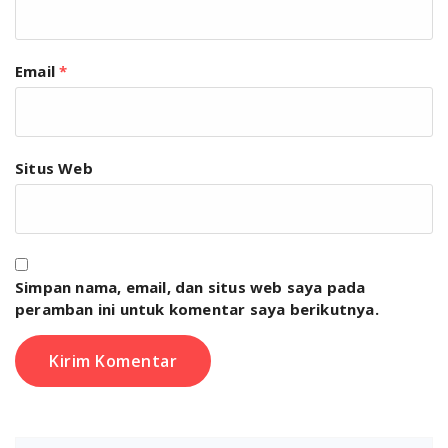
Email
*
Situs Web
Simpan nama, email, dan situs web saya pada
peramban ini untuk komentar saya berikutnya.