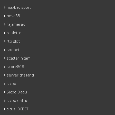
maxbet sport
nova88
rajamerak
roulette
rtp slot
sbobet
scatter hitam
score808
server thailand
sicbo
Sicbo Dadu
sicbo online
situs IBCBET