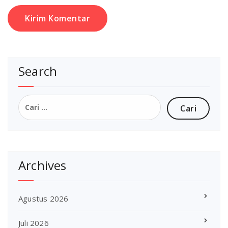
Search
Cari
untuk:
Archives
Agustus 2026
Juli 2026