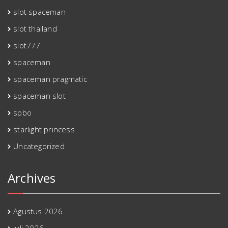
slot spaceman
slot thailand
slot777
spaceman
spaceman pragmatic
spaceman slot
spbo
starlight princess
Uncategorized
Archives
Agustus 2026
Juli 2026