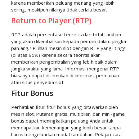
karena memberikan peluang menang yang lebih
sering, meskipun nilainya tidak terlalu besar.
Return to Player (RTP)
RTP
adalah persentase teoretis dari total taruhan
yang akan dikembalikan kepada pemain dalam jangka
2
3
panjang.
Pilihlah mesin slot dengan RTP yang
tinggi
(di atas 95%) karena secara teoritis akan
memberikan pengembalian yang lebih baik dalam
jangka waktu yang lama. Informasi mengenai RTP
biasanya dapat ditemukan di informasi permainan
atau situs penyedia slot.
Fitur Bonus
Perhatikan fitur-fitur bonus yang ditawarkan oleh
mesin slot. Putaran gratis, multiplier, dan mini-game
bonus dapat meningkatkan peluang Anda untuk
mendapatkan kemenangan yang lebih besar tanpa
harus mengeluarkan modal tambahan. Pelajari cara