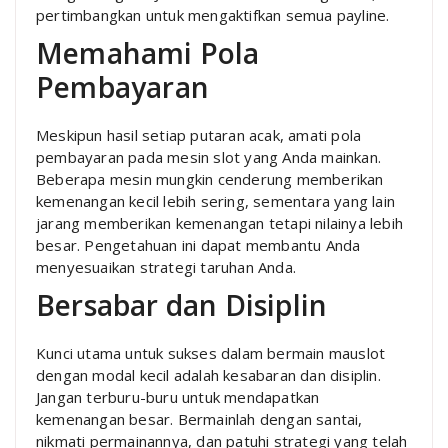
pertimbangkan untuk mengaktifkan semua payline.
Memahami Pola
Pembayaran
Meskipun hasil setiap putaran acak, amati pola
pembayaran pada mesin slot yang Anda mainkan.
Beberapa mesin mungkin cenderung memberikan
kemenangan kecil lebih sering, sementara yang lain
jarang memberikan kemenangan tetapi nilainya lebih
besar. Pengetahuan ini dapat membantu Anda
menyesuaikan strategi taruhan Anda.
Bersabar dan Disiplin
Kunci utama untuk sukses dalam bermain mauslot
dengan modal kecil adalah kesabaran dan disiplin.
Jangan terburu-buru untuk mendapatkan
kemenangan besar. Bermainlah dengan santai,
nikmati permainannya, dan patuhi strategi yang telah