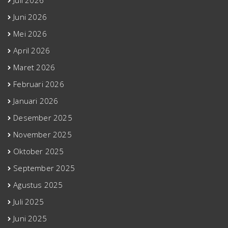
Juni 2026
Mei 2026
April 2026
Maret 2026
Februari 2026
Januari 2026
Desember 2025
November 2025
Oktober 2025
September 2025
Agustus 2025
Juli 2025
Juni 2025