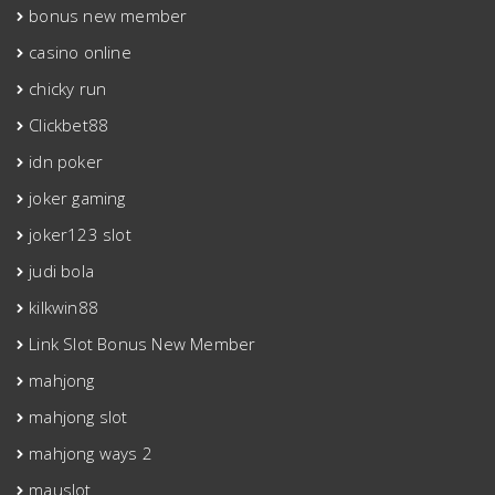
bonus new member
casino online
chicky run
Clickbet88
idn poker
joker gaming
joker123 slot
judi bola
kilkwin88
Link Slot Bonus New Member
mahjong
mahjong slot
mahjong ways 2
mauslot