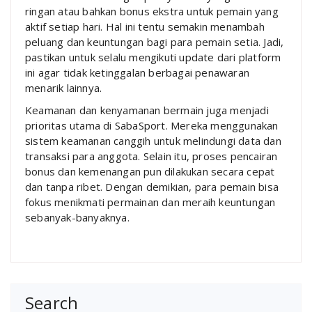
ringan atau bahkan bonus ekstra untuk pemain yang
aktif setiap hari. Hal ini tentu semakin menambah
peluang dan keuntungan bagi para pemain setia. Jadi,
pastikan untuk selalu mengikuti update dari platform
ini agar tidak ketinggalan berbagai penawaran
menarik lainnya.
Keamanan dan kenyamanan bermain juga menjadi
prioritas utama di SabaSport. Mereka menggunakan
sistem keamanan canggih untuk melindungi data dan
transaksi para anggota. Selain itu, proses pencairan
bonus dan kemenangan pun dilakukan secara cepat
dan tanpa ribet. Dengan demikian, para pemain bisa
fokus menikmati permainan dan meraih keuntungan
sebanyak-banyaknya.
Search