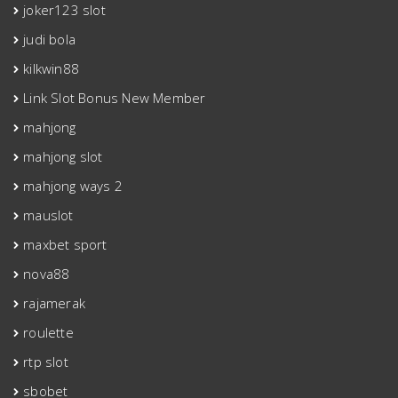
joker123 slot
judi bola
kilkwin88
Link Slot Bonus New Member
mahjong
mahjong slot
mahjong ways 2
mauslot
maxbet sport
nova88
rajamerak
roulette
rtp slot
sbobet