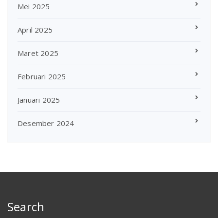
Mei 2025
April 2025
Maret 2025
Februari 2025
Januari 2025
Desember 2024
Search