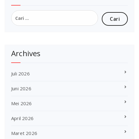
Cari
untuk:
Archives
Juli 2026
Juni 2026
Mei 2026
April 2026
Maret 2026