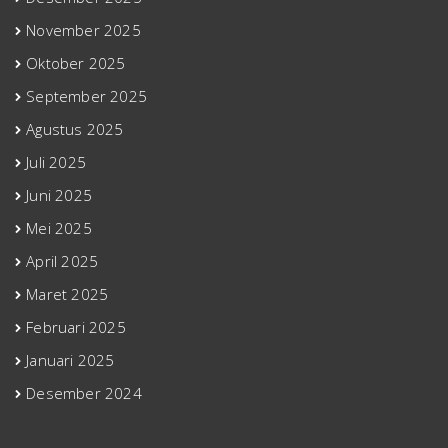
November 2025
Oktober 2025
September 2025
Agustus 2025
Juli 2025
Juni 2025
Mei 2025
April 2025
Maret 2025
Februari 2025
Januari 2025
Desember 2024