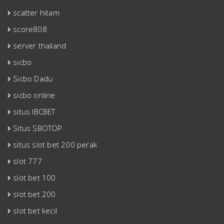
scatter hitam
score808
server thailand
sicbo
Sicbo Dadu
sicbo online
situs IBCBET
Situs SBOTOP
situs slot bet 200 perak
slot 777
slot bet 100
slot bet 200
slot bet kecil