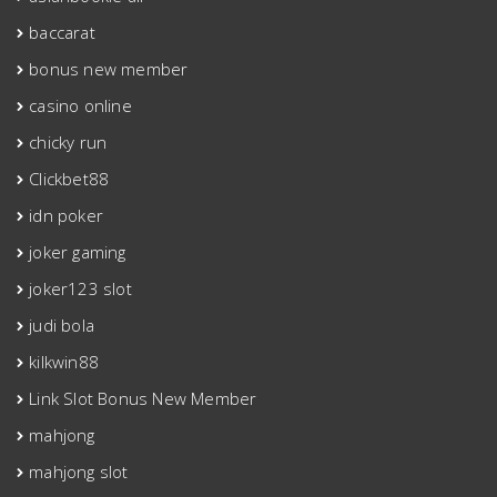
baccarat
bonus new member
casino online
chicky run
Clickbet88
idn poker
joker gaming
joker123 slot
judi bola
kilkwin88
Link Slot Bonus New Member
mahjong
mahjong slot