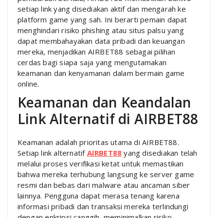
setiap link yang disediakan aktif dan mengarah ke
platform game yang sah. Ini berarti pemain dapat
menghindari risiko phishing atau situs palsu yang
dapat membahayakan data pribadi dan keuangan
mereka, menjadikan AIRBET88 sebagai pilihan
cerdas bagi siapa saja yang mengutamakan
keamanan dan kenyamanan dalam bermain game
online.
Keamanan dan Keandalan
Link Alternatif di AIRBET88
Keamanan adalah prioritas utama di AIRBET88.
Setiap link alternatif
AIRBET88
yang disediakan telah
melalui proses verifikasi ketat untuk memastikan
bahwa mereka terhubung langsung ke server game
resmi dan bebas dari malware atau ancaman siber
lainnya. Pengguna dapat merasa tenang karena
informasi pribadi dan transaksi mereka terlindungi
dengan enkripsi canggih, meminimalkan risiko