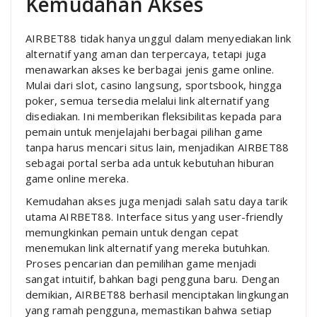
Kemudahan Akses
AIRBET88 tidak hanya unggul dalam menyediakan link
alternatif yang aman dan terpercaya, tetapi juga
menawarkan akses ke berbagai jenis game online.
Mulai dari slot, casino langsung, sportsbook, hingga
poker, semua tersedia melalui link alternatif yang
disediakan. Ini memberikan fleksibilitas kepada para
pemain untuk menjelajahi berbagai pilihan game
tanpa harus mencari situs lain, menjadikan AIRBET88
sebagai portal serba ada untuk kebutuhan hiburan
game online mereka.
Kemudahan akses juga menjadi salah satu daya tarik
utama AIRBET88. Interface situs yang user-friendly
memungkinkan pemain untuk dengan cepat
menemukan link alternatif yang mereka butuhkan.
Proses pencarian dan pemilihan game menjadi
sangat intuitif, bahkan bagi pengguna baru. Dengan
demikian, AIRBET88 berhasil menciptakan lingkungan
yang ramah pengguna, memastikan bahwa setiap