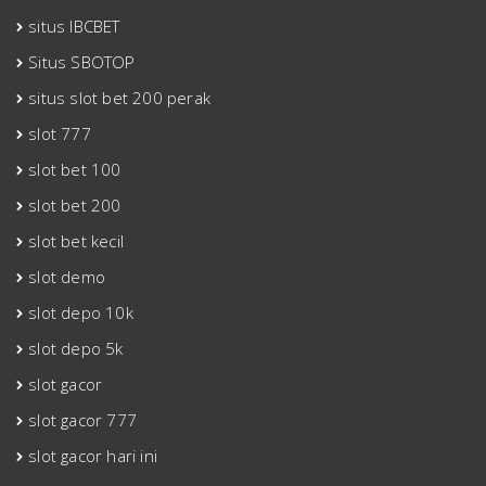
situs IBCBET
Situs SBOTOP
situs slot bet 200 perak
slot 777
slot bet 100
slot bet 200
slot bet kecil
slot demo
slot depo 10k
slot depo 5k
slot gacor
slot gacor 777
slot gacor hari ini