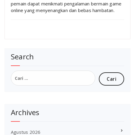
pemain dapat menikmati pengalaman bermain game
online yang menyenangkan dan bebas hambatan.
Search
Cari
untuk:
Archives
Agustus 2026