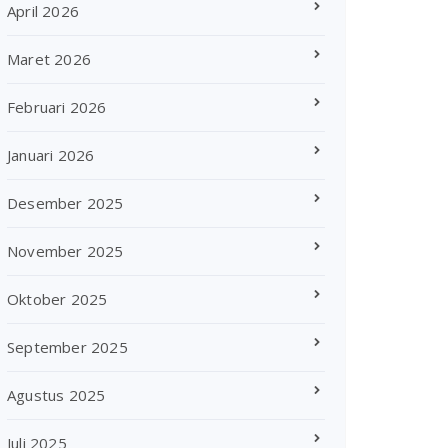
April 2026
Maret 2026
Februari 2026
Januari 2026
Desember 2025
November 2025
Oktober 2025
September 2025
Agustus 2025
Juli 2025