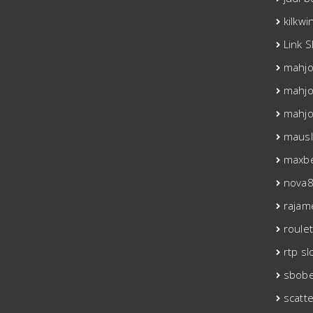
kilkwi
Link 
mahj
mahjo
mahjo
mausl
maxbe
nova
rajam
roule
rtp sl
sbobe
scatt