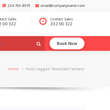
234-765-8970
email@companyname.com
tact Sales
Have a questions?
C
2 00 322
contact@dummy
3
.com
Book Now
Home
/
Posts tagged "BonusSlotTerbaru"