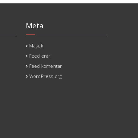
Meta
Masuk
Feed entri
Feed komentar
WordPress.org