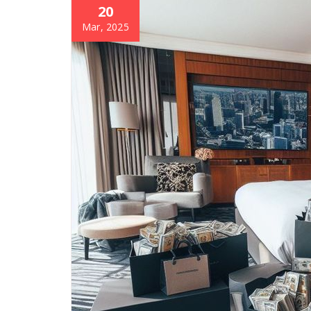
20
Mar, 2025