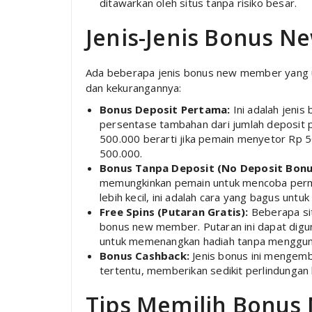
ditawarkan oleh situs tanpa risiko besar.
Jenis-Jenis Bonus N
Ada beberapa jenis bonus new member yang 
dan kekurangannya:
Bonus Deposit Pertama:
Ini adalah jenis
persentase tambahan dari jumlah deposit 
500.000 berarti jika pemain menyetor Rp
500.000.
Bonus Tanpa Deposit (No Deposit Bonu
memungkinkan pemain untuk mencoba perma
lebih kecil, ini adalah cara yang bagus unt
Free Spins (Putaran Gratis):
Beberapa sit
bonus new member. Putaran ini dapat dig
untuk memenangkan hadiah tanpa mengguna
Bonus Cashback:
Jenis bonus ini mengemb
tertentu, memberikan sedikit perlindungan
Tips Memilih Bonus