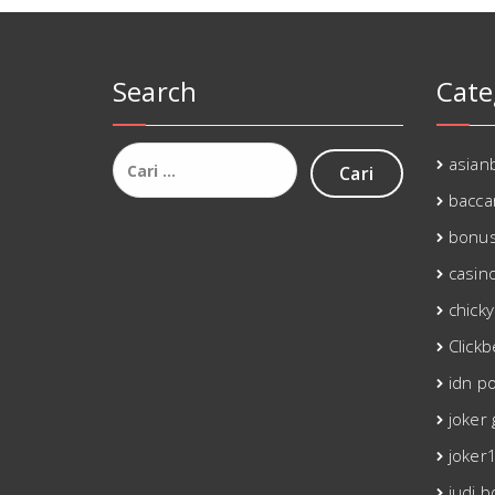
Search
Cate
Cari
asianb
untuk:
bacca
bonu
casin
chicky
Click
idn p
joker
joker
judi b