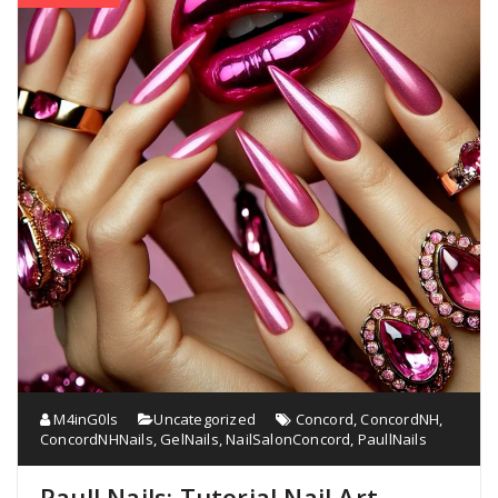
M4inG0ls
Uncategorized
Concord
,
ConcordNH
,
ConcordNHNails
,
GelNails
,
NailSalonConcord
,
PaullNails
Paull Nails: Tutorial Nail Art