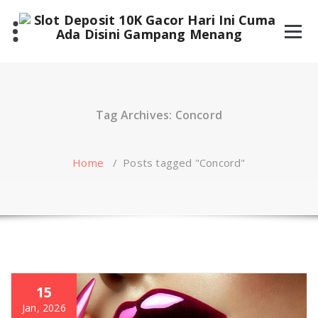
Skip
to
content
Tag Archives: Concord
Home
/
Posts tagged "Concord"
15
Jan, 2026