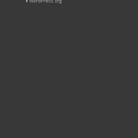
WordPress.org