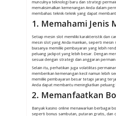
munculnya teknologi baru dan strategi permain
memaksimalkan kemenangan Anda dalam permaina
membahas teknik-teknik yang dapat membant
1. Memahami Jenis M
Setiap mesin slot memiliki karakteristik dan 
mesin slot yang Anda mainkan, seperti mesin slo
biasanya memiliki pembayaran yang lebih ren
peluang jackpot yang lebih besar. Dengan men
sesuai dengan strategi dan anggaran permain
Selain itu, perhatikan juga volatilitas permai
memberikan kemenangan kecil namun lebih seri
memiliki pembayaran besar tetapi jarang terj
Anda dapat membantu meningkatkan peluang 
2. Memanfaatkan Bo
Banyak kasino online menawarkan berbagai b
seperti bonus sambutan, putaran gratis, dan