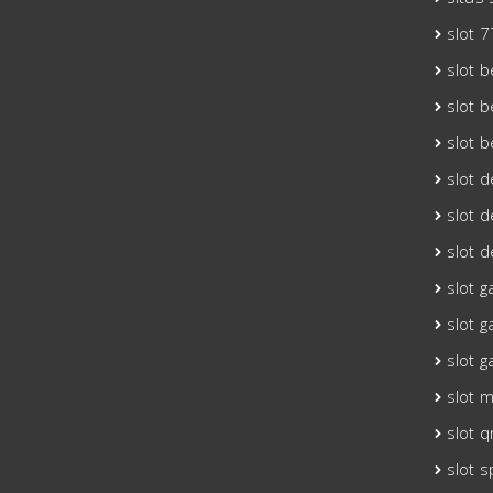
slot 
slot 
slot 
slot b
slot 
slot 
slot 
slot g
slot 
slot g
slot 
slot q
slot 