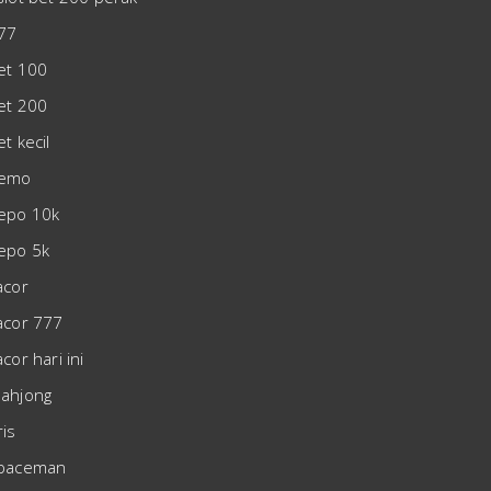
777
bet 100
bet 200
et kecil
demo
depo 10k
depo 5k
acor
gacor 777
acor hari ini
mahjong
ris
spaceman