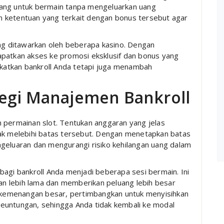
uang untuk bermain tanpa mengeluarkan uang
 ketentuan yang terkait dengan bonus tersebut agar
ang ditawarkan oleh beberapa kasino. Dengan
apatkan akses ke promosi eksklusif dan bonus yang
ngkatkan bankroll Anda tetapi juga menambah
tegi Manajemen Bankroll
 permainan slot. Tentukan anggaran yang jelas
dak melebihi batas tersebut. Dengan menetapkan batas
geluaran dan mengurangi risiko kehilangan uang dalam
bagi bankroll Anda menjadi beberapa sesi bermain. Ini
n lebih lama dan memberikan peluang lebih besar
mi kemenangan besar, pertimbangkan untuk menyisihkan
euntungan, sehingga Anda tidak kembali ke modal