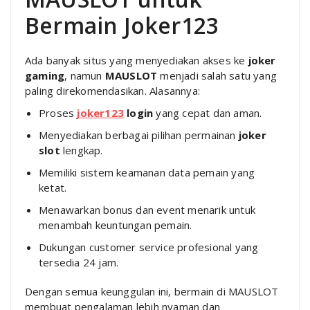
Bermain Joker123
Ada banyak situs yang menyediakan akses ke
joker
gaming
, namun
MAUSLOT
menjadi salah satu yang
paling direkomendasikan. Alasannya:
Proses
joker123
login
yang cepat dan aman.
Menyediakan berbagai pilihan permainan
joker
slot
lengkap.
Memiliki sistem keamanan data pemain yang
ketat.
Menawarkan bonus dan event menarik untuk
menambah keuntungan pemain.
Dukungan customer service profesional yang
tersedia 24 jam.
Dengan semua keunggulan ini, bermain di MAUSLOT
membuat pengalaman lebih nyaman dan