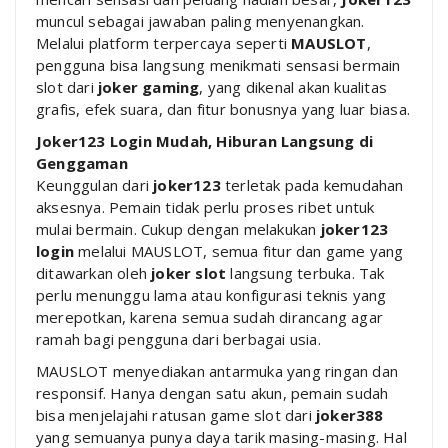
muncul sebagai jawaban paling menyenangkan.
Melalui platform terpercaya seperti
MAUSLOT
,
pengguna bisa langsung menikmati sensasi bermain
slot dari
joker gaming
, yang dikenal akan kualitas
grafis, efek suara, dan fitur bonusnya yang luar biasa.
Joker123 Login Mudah, Hiburan Langsung di
Genggaman
Keunggulan dari
joker123
terletak pada kemudahan
aksesnya. Pemain tidak perlu proses ribet untuk
mulai bermain. Cukup dengan melakukan
joker123
login
melalui MAUSLOT, semua fitur dan game yang
ditawarkan oleh
joker slot
langsung terbuka. Tak
perlu menunggu lama atau konfigurasi teknis yang
merepotkan, karena semua sudah dirancang agar
ramah bagi pengguna dari berbagai usia.
MAUSLOT menyediakan antarmuka yang ringan dan
responsif. Hanya dengan satu akun, pemain sudah
bisa menjelajahi ratusan game slot dari
joker388
yang semuanya punya daya tarik masing-masing. Hal