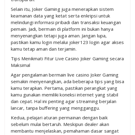
Selain itu, Joker Gaming juga menerapkan sistem
keamanan data yang ketat serta enkripsi untuk
melindungi informasi pribadi dan transaksi keuangan
pemain. Jadi, bermain di platform ini bukan hanya
menyenangkan tetapi juga aman. Jangan lupa,
pastikan kamu login melalui joker123 login agar akses
kamu tetap aman dan terjamin.
Tips Menikmati Fitur Live Casino Joker Gaming secara
Maksimal
Agar pengalaman bermain live casino Joker Gaming
semakin menyenangkan, ada beberapa tips yang bisa
kamu terapkan. Pertama, pastikan perangkat yang
kamu gunakan memiliki koneksi internet yang stabil
dan cepat. Hal ini penting agar streaming berjalan
lancar, tanpa buffering yang mengganggu.
Kedua, pelajari aturan permainan dengan baik
sebelum mulai bertaruh. Meskipun dealer akan
membantu menjelaskan, pemahaman dasar sangat