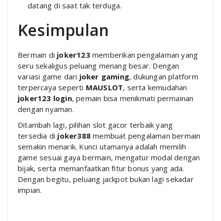
datang di saat tak terduga.
Kesimpulan
Bermain di
joker123
memberikan pengalaman yang
seru sekaligus peluang menang besar. Dengan
variasi game dari
joker gaming
, dukungan platform
terpercaya seperti
MAUSLOT
, serta kemudahan
joker123 login
, pemain bisa menikmati permainan
dengan nyaman.
Ditambah lagi, pilihan slot gacor terbaik yang
tersedia di
joker388
membuat pengalaman bermain
semakin menarik. Kunci utamanya adalah memilih
game sesuai gaya bermain, mengatur modal dengan
bijak, serta memanfaatkan fitur bonus yang ada.
Dengan begitu, peluang jackpot bukan lagi sekadar
impian.