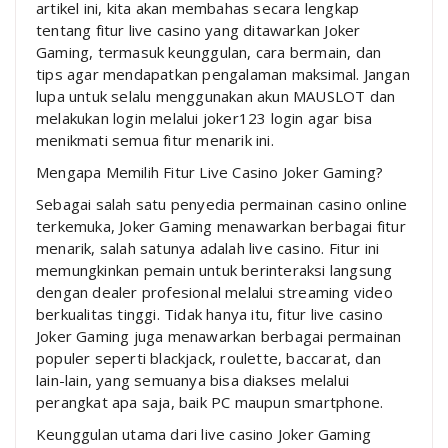
artikel ini, kita akan membahas secara lengkap
tentang fitur live casino yang ditawarkan Joker
Gaming, termasuk keunggulan, cara bermain, dan
tips agar mendapatkan pengalaman maksimal. Jangan
lupa untuk selalu menggunakan akun MAUSLOT dan
melakukan login melalui joker123 login agar bisa
menikmati semua fitur menarik ini.
Mengapa Memilih Fitur Live Casino Joker Gaming?
Sebagai salah satu penyedia permainan casino online
terkemuka, Joker Gaming menawarkan berbagai fitur
menarik, salah satunya adalah live casino. Fitur ini
memungkinkan pemain untuk berinteraksi langsung
dengan dealer profesional melalui streaming video
berkualitas tinggi. Tidak hanya itu, fitur live casino
Joker Gaming juga menawarkan berbagai permainan
populer seperti blackjack, roulette, baccarat, dan
lain-lain, yang semuanya bisa diakses melalui
perangkat apa saja, baik PC maupun smartphone.
Keunggulan utama dari live casino Joker Gaming