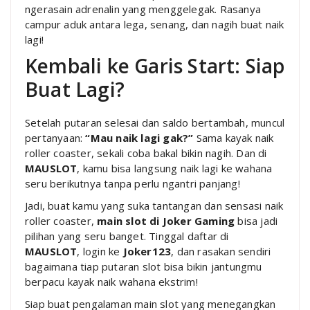
ngerasain adrenalin yang menggelegak. Rasanya
campur aduk antara lega, senang, dan nagih buat naik
lagi!
Kembali ke Garis Start: Siap
Buat Lagi?
Setelah putaran selesai dan saldo bertambah, muncul
pertanyaan:
“Mau naik lagi gak?”
Sama kayak naik
roller coaster, sekali coba bakal bikin nagih. Dan di
MAUSLOT
, kamu bisa langsung naik lagi ke wahana
seru berikutnya tanpa perlu ngantri panjang!
Jadi, buat kamu yang suka tantangan dan sensasi naik
roller coaster,
main slot di Joker Gaming
bisa jadi
pilihan yang seru banget. Tinggal daftar di
MAUSLOT
, login ke
Joker123
, dan rasakan sendiri
bagaimana tiap putaran slot bisa bikin jantungmu
berpacu kayak naik wahana ekstrim!
Siap buat pengalaman main slot yang menegangkan