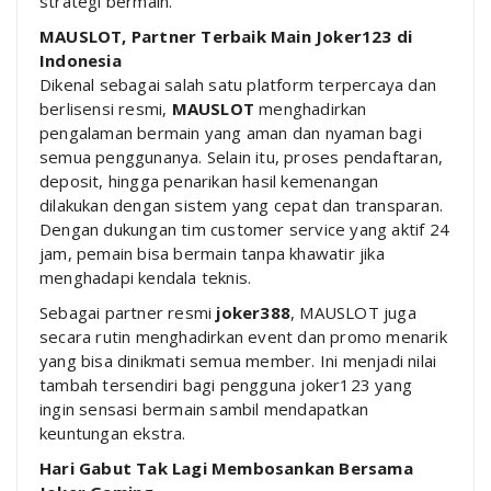
strategi bermain.
MAUSLOT, Partner Terbaik Main Joker123 di
Indonesia
Dikenal sebagai salah satu platform terpercaya dan
berlisensi resmi,
MAUSLOT
menghadirkan
pengalaman bermain yang aman dan nyaman bagi
semua penggunanya. Selain itu, proses pendaftaran,
deposit, hingga penarikan hasil kemenangan
dilakukan dengan sistem yang cepat dan transparan.
Dengan dukungan tim customer service yang aktif 24
jam, pemain bisa bermain tanpa khawatir jika
menghadapi kendala teknis.
Sebagai partner resmi
joker388
, MAUSLOT juga
secara rutin menghadirkan event dan promo menarik
yang bisa dinikmati semua member. Ini menjadi nilai
tambah tersendiri bagi pengguna joker123 yang
ingin sensasi bermain sambil mendapatkan
keuntungan ekstra.
Hari Gabut Tak Lagi Membosankan Bersama