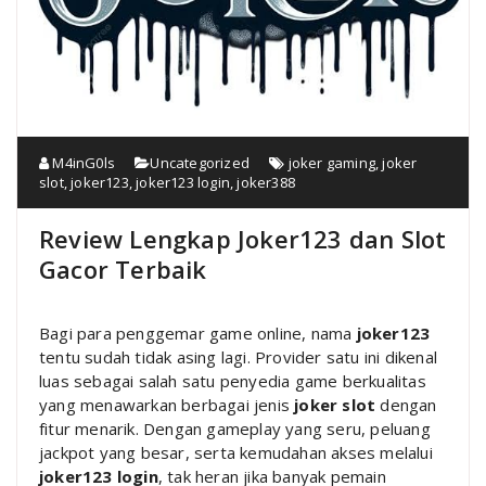
M4inG0ls
Uncategorized
joker gaming
,
joker
slot
,
joker123
,
joker123 login
,
joker388
Review Lengkap Joker123 dan Slot
Gacor Terbaik
Bagi para penggemar game online, nama
joker123
tentu sudah tidak asing lagi. Provider satu ini dikenal
luas sebagai salah satu penyedia game berkualitas
yang menawarkan berbagai jenis
joker slot
dengan
fitur menarik. Dengan gameplay yang seru, peluang
jackpot yang besar, serta kemudahan akses melalui
joker123 login
, tak heran jika banyak pemain