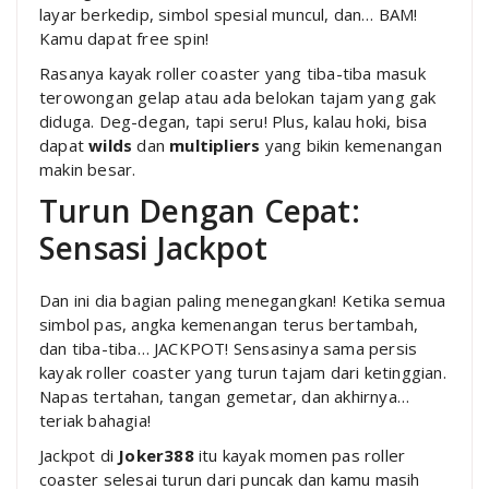
layar berkedip, simbol spesial muncul, dan… BAM!
Kamu dapat free spin!
Rasanya kayak roller coaster yang tiba-tiba masuk
terowongan gelap atau ada belokan tajam yang gak
diduga. Deg-degan, tapi seru! Plus, kalau hoki, bisa
dapat
wilds
dan
multipliers
yang bikin kemenangan
makin besar.
Turun Dengan Cepat:
Sensasi Jackpot
Dan ini dia bagian paling menegangkan! Ketika semua
simbol pas, angka kemenangan terus bertambah,
dan tiba-tiba… JACKPOT! Sensasinya sama persis
kayak roller coaster yang turun tajam dari ketinggian.
Napas tertahan, tangan gemetar, dan akhirnya…
teriak bahagia!
Jackpot di
Joker388
itu kayak momen pas roller
coaster selesai turun dari puncak dan kamu masih