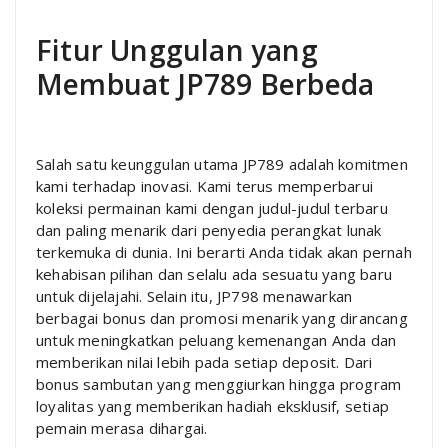
Fitur Unggulan yang
Membuat JP789 Berbeda
Salah satu keunggulan utama JP789 adalah komitmen
kami terhadap inovasi. Kami terus memperbarui
koleksi permainan kami dengan judul-judul terbaru
dan paling menarik dari penyedia perangkat lunak
terkemuka di dunia. Ini berarti Anda tidak akan pernah
kehabisan pilihan dan selalu ada sesuatu yang baru
untuk dijelajahi. Selain itu, JP798 menawarkan
berbagai bonus dan promosi menarik yang dirancang
untuk meningkatkan peluang kemenangan Anda dan
memberikan nilai lebih pada setiap deposit. Dari
bonus sambutan yang menggiurkan hingga program
loyalitas yang memberikan hadiah eksklusif, setiap
pemain merasa dihargai.