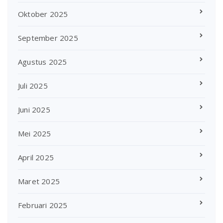
Oktober 2025
September 2025
Agustus 2025
Juli 2025
Juni 2025
Mei 2025
April 2025
Maret 2025
Februari 2025