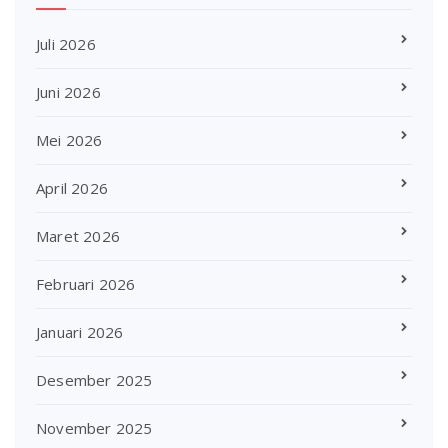
Juli 2026
Juni 2026
Mei 2026
April 2026
Maret 2026
Februari 2026
Januari 2026
Desember 2025
November 2025