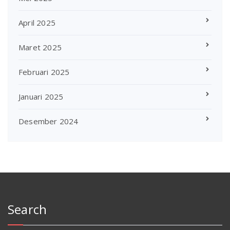
April 2025
Maret 2025
Februari 2025
Januari 2025
Desember 2024
Search