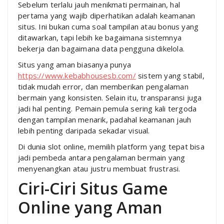
Sebelum terlalu jauh menikmati permainan, hal
pertama yang wajib diperhatikan adalah keamanan
situs. Ini bukan cuma soal tampilan atau bonus yang
ditawarkan, tapi lebih ke bagaimana sistemnya
bekerja dan bagaimana data pengguna dikelola.
Situs yang aman biasanya punya
https://www.kebabhousesb.com/
sistem yang stabil,
tidak mudah error, dan memberikan pengalaman
bermain yang konsisten. Selain itu, transparansi juga
jadi hal penting. Pemain pemula sering kali tergoda
dengan tampilan menarik, padahal keamanan jauh
lebih penting daripada sekadar visual.
Di dunia slot online, memilih platform yang tepat bisa
jadi pembeda antara pengalaman bermain yang
menyenangkan atau justru membuat frustrasi.
Ciri-Ciri Situs Game
Online yang Aman