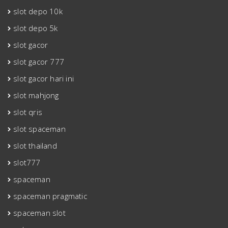
slot depo 10k
slot depo 5k
slot gacor
slot gacor 777
slot gacor hari ini
slot mahjong
slot qris
slot spaceman
slot thailand
slot777
spaceman
spaceman pragmatic
spaceman slot