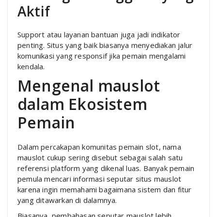
Aktif
Support atau layanan bantuan juga jadi indikator
penting. Situs yang baik biasanya menyediakan jalur
komunikasi yang responsif jika pemain mengalami
kendala.
Mengenal mauslot
dalam Ekosistem
Pemain
Dalam percakapan komunitas pemain slot, nama
mauslot cukup sering disebut sebagai salah satu
referensi platform yang dikenal luas. Banyak pemain
pemula mencari informasi seputar situs mauslot
karena ingin memahami bagaimana sistem dan fitur
yang ditawarkan di dalamnya.
Biasanya, pembahasan seputar mauslot lebih