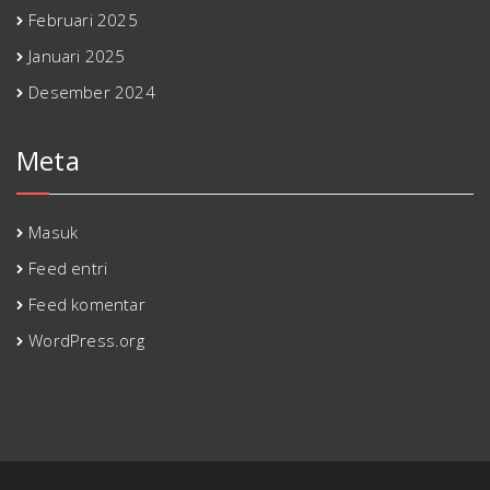
Februari 2025
Januari 2025
Desember 2024
Meta
Masuk
Feed entri
Feed komentar
WordPress.org