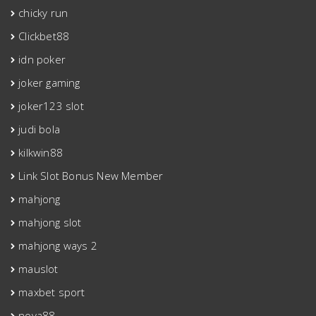
chicky run
Clickbet88
idn poker
joker gaming
joker123 slot
judi bola
kilkwin88
Link Slot Bonus New Member
mahjong
mahjong slot
mahjong ways 2
mauslot
maxbet sport
nova88