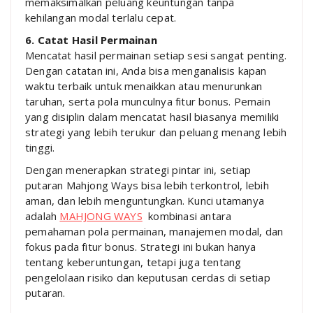
memaksimalkan peluang keuntungan tanpa
kehilangan modal terlalu cepat.
6. Catat Hasil Permainan
Mencatat hasil permainan setiap sesi sangat penting.
Dengan catatan ini, Anda bisa menganalisis kapan
waktu terbaik untuk menaikkan atau menurunkan
taruhan, serta pola munculnya fitur bonus. Pemain
yang disiplin dalam mencatat hasil biasanya memiliki
strategi yang lebih terukur dan peluang menang lebih
tinggi.
Dengan menerapkan strategi pintar ini, setiap
putaran Mahjong Ways bisa lebih terkontrol, lebih
aman, dan lebih menguntungkan. Kunci utamanya
adalah
MAHJONG WAYS
kombinasi antara
pemahaman pola permainan, manajemen modal, dan
fokus pada fitur bonus. Strategi ini bukan hanya
tentang keberuntungan, tetapi juga tentang
pengelolaan risiko dan keputusan cerdas di setiap
putaran.