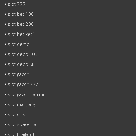
slot 777
slot bet 100
slot bet 200
slot bet kecil
slot demo
slot depo 10k
slot depo 5k
slot gacor
slot gacor 777
slot gacor hari ini
slot mahjong
slot qris
slot spaceman
slot thailand