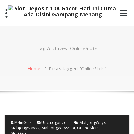
Skip
to
content
Tag Archives: OnlineSlots
Home
/
Posts tagged "OnlineSlots"
M4inG0ls
Uncategorized
MahjongWays
,
MahjongWays2
,
MahjongWaysSlot
,
OnlineSlots
,
SlotGacor