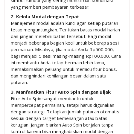
simbol-simbol yang sering muncul dan kombinasi
yang memberi pembayaran terbesar.
2. Kelola Modal dengan Tepat
Manajemen modal adalah kunci agar setiap putaran
tetap menguntungkan. Tentukan batas modal harian
dan jangan melebihi batas tersebut. Bagi modal
menjadi beberapa bagian kecil untuk beberapa sesi
permainan. Misalnya, jika modal Anda Rp500.000,
bagi menjadi 5 sesi masing-masing Rp100.000. Cara
ini membantu Anda tetap bermain lebih lama,
memaksimalkan peluang untuk memicu fitur bonus,
dan menghindari kehilangan besar dalam satu
putaran.
3. Manfaatkan Fitur Auto Spin dengan Bijak
Fitur Auto Spin sangat membantu untuk
mempercepat permainan, tetapi harus digunakan
dengan strategi. Tetapkan jumlah putaran otomatis
sesuai dengan target kemenangan atau batas
kerugian. Jangan biarkan Auto Spin berjalan tanpa
kontrol karena bisa menghabiskan modal dengan