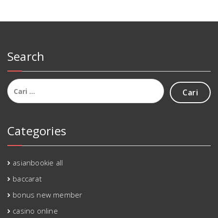
Search
Cari
untuk:
Categories
asianbookie all
baccarat
bonus new member
casino online