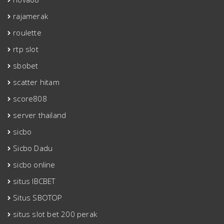
rajamerak
roulette
rtp slot
sbobet
scatter hitam
score808
server thailand
sicbo
Sicbo Dadu
sicbo online
situs IBCBET
Situs SBOTOP
situs slot bet 200 perak