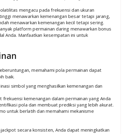
olatilitas mengacu pada frekuensi dan ukuran
 tinggi menawarkan kemenangan besar tetapi jarang,
ndah menawarkan kemenangan kecil tetapi sering.
anyak platform permainan daring menawarkan bonus
l Anda. Manfaatkan kesempatan ini untuk
inan
keberuntungan, memahami pola permainan dapat
h baik.
nasi simbol yang menghasilkan kemenangan dan
t frekuensi kemenangan dalam permainan yang Anda
tifikasi pola dan membuat prediksi yang lebih akurat.
emo untuk berlatih dan memahami mekanisme
ackpot secara konsisten, Anda dapat meningkatkan