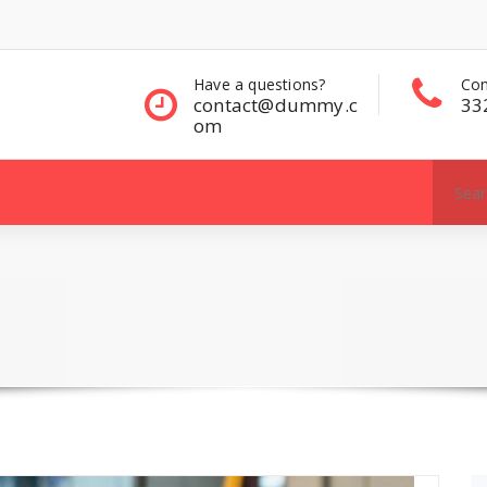
questions?
Contact Sales
Con
ct@dummy.c
332 00 322
33
Search
for: