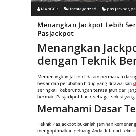
M4inG0ls
Uncategorized
pas jackpot
,
pa
Menangkan Jackpot Lebih Se
Pasjackpot
Menangkan Jackpo
dengan Teknik Be
Memenangkan jackpot dalam permainan daring
besar dan perubahan hidup yang ditawarkan
d
seringkali, keberuntungan terasa jauh dari ja
bermain Pasjackpot hadir sebagai solusi yang 
Memahami Dasar Tek
Teknik Pasjackpot bukanlah jaminan kemenang
mengoptimalkan peluang Anda. Inti dari teknik