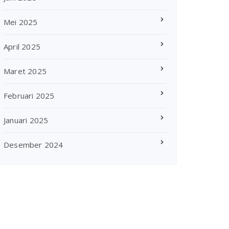
Mei 2025
April 2025
Maret 2025
Februari 2025
Januari 2025
Desember 2024