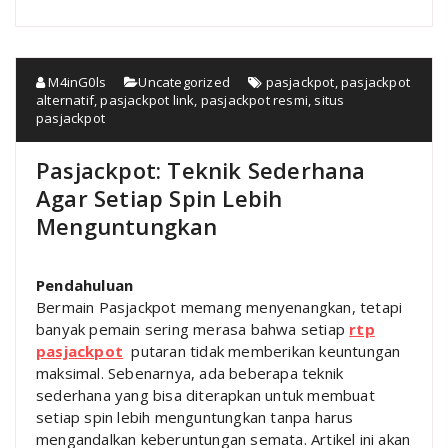
M4inG0ls
Uncategorized
pasjackpot
,
pasjackpot
alternatif
,
pasjackpot link
,
pasjackpot resmi
,
situs
pasjackpot
Pasjackpot: Teknik Sederhana
Agar Setiap Spin Lebih
Menguntungkan
Pendahuluan
Bermain Pasjackpot memang menyenangkan, tetapi
banyak pemain sering merasa bahwa setiap
rtp
pasjackpot
putaran tidak memberikan keuntungan
maksimal. Sebenarnya, ada beberapa teknik
sederhana yang bisa diterapkan untuk membuat
setiap spin lebih menguntungkan tanpa harus
mengandalkan keberuntungan semata. Artikel ini akan