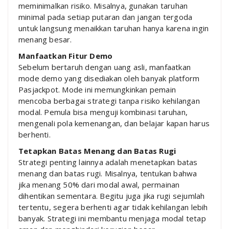
meminimalkan risiko. Misalnya, gunakan taruhan
minimal pada setiap putaran dan jangan tergoda
untuk langsung menaikkan taruhan hanya karena ingin
menang besar.
Manfaatkan Fitur Demo
Sebelum bertaruh dengan uang asli, manfaatkan
mode demo yang disediakan oleh banyak platform
Pasjackpot. Mode ini memungkinkan pemain
mencoba berbagai strategi tanpa risiko kehilangan
modal. Pemula bisa menguji kombinasi taruhan,
mengenali pola kemenangan, dan belajar kapan harus
berhenti.
Tetapkan Batas Menang dan Batas Rugi
Strategi penting lainnya adalah menetapkan batas
menang dan batas rugi. Misalnya, tentukan bahwa
jika menang 50% dari modal awal, permainan
dihentikan sementara. Begitu juga jika rugi sejumlah
tertentu, segera berhenti agar tidak kehilangan lebih
banyak. Strategi ini membantu menjaga modal tetap