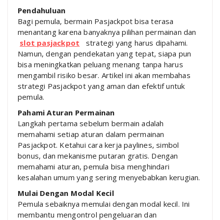
Pendahuluan
Bagi pemula, bermain Pasjackpot bisa terasa
menantang karena banyaknya pilihan permainan dan
slot pasjackpot
strategi yang harus dipahami.
Namun, dengan pendekatan yang tepat, siapa pun
bisa meningkatkan peluang menang tanpa harus
mengambil risiko besar. Artikel ini akan membahas
strategi Pasjackpot yang aman dan efektif untuk
pemula.
Pahami Aturan Permainan
Langkah pertama sebelum bermain adalah
memahami setiap aturan dalam permainan
Pasjackpot. Ketahui cara kerja paylines, simbol
bonus, dan mekanisme putaran gratis. Dengan
memahami aturan, pemula bisa menghindari
kesalahan umum yang sering menyebabkan kerugian.
Mulai Dengan Modal Kecil
Pemula sebaiknya memulai dengan modal kecil. Ini
membantu mengontrol pengeluaran dan