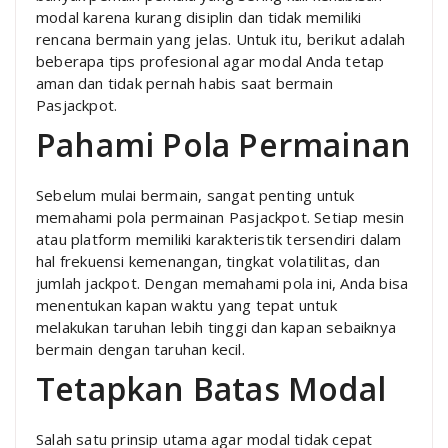
modal karena kurang disiplin dan tidak memiliki
rencana bermain yang jelas. Untuk itu, berikut adalah
beberapa tips profesional agar modal Anda tetap
aman dan tidak pernah habis saat bermain
Pasjackpot.
Pahami Pola Permainan
Sebelum mulai bermain, sangat penting untuk
memahami pola permainan Pasjackpot. Setiap mesin
atau platform memiliki karakteristik tersendiri dalam
hal frekuensi kemenangan, tingkat volatilitas, dan
jumlah jackpot. Dengan memahami pola ini, Anda bisa
menentukan kapan waktu yang tepat untuk
melakukan taruhan lebih tinggi dan kapan sebaiknya
bermain dengan taruhan kecil.
Tetapkan Batas Modal
Salah satu prinsip utama agar modal tidak cepat