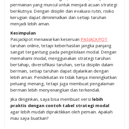
permainan yang muncul untuk menjadi acuan strategi
berikutnya. Dengan disiplin dan evaluasi rutin, risiko
kerugian dapat diminimalkan dan setiap taruhan
menjadi lebih aman.
Kesimpulan
Pasjackpot menawarkan keseruan
PASJACKPOT
taruhan online, tetapi keberhasilan jangka panjang
sangat tergantung pada pengelolaan modal. Dengan
memahami modal, menggunakan strategi taruhan
bertahap, diversifikasi taruhan, serta disiplin dalam
bermain, setiap taruhan dapat dijalankan dengan
lebih aman. Pendekatan ini tidak hanya meningkatkan
peluang menang, tetapi juga membuat pengalaman
bermain lebih menyenangkan dan terkendali.
Jika diinginkan, saya bisa membuat versi
lebih
praktis dengan contoh tabel strategi modal
agar lebih mudah dipraktikkan oleh pemain. Apakah
mau saya buatkan?