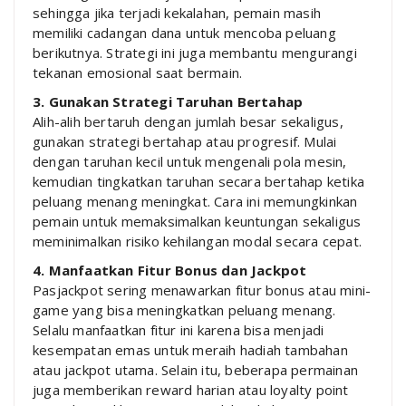
sehingga jika terjadi kekalahan, pemain masih
memiliki cadangan dana untuk mencoba peluang
berikutnya. Strategi ini juga membantu mengurangi
tekanan emosional saat bermain.
3. Gunakan Strategi Taruhan Bertahap
Alih-alih bertaruh dengan jumlah besar sekaligus,
gunakan strategi bertahap atau progresif. Mulai
dengan taruhan kecil untuk mengenali pola mesin,
kemudian tingkatkan taruhan secara bertahap ketika
peluang menang meningkat. Cara ini memungkinkan
pemain untuk memaksimalkan keuntungan sekaligus
meminimalkan risiko kehilangan modal secara cepat.
4. Manfaatkan Fitur Bonus dan Jackpot
Pasjackpot sering menawarkan fitur bonus atau mini-
game yang bisa meningkatkan peluang menang.
Selalu manfaatkan fitur ini karena bisa menjadi
kesempatan emas untuk meraih hadiah tambahan
atau jackpot utama. Selain itu, beberapa permainan
juga memberikan reward harian atau loyalty point