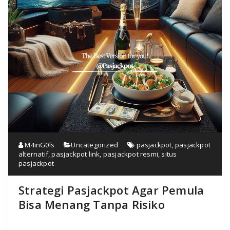
M4inG0ls
Uncategorized
pasjackpot
,
pasjackpot
alternatif
,
pasjackpot link
,
pasjackpot resmi
,
situs
pasjackpot
Strategi Pasjackpot Agar Pemula
Bisa Menang Tanpa Risiko