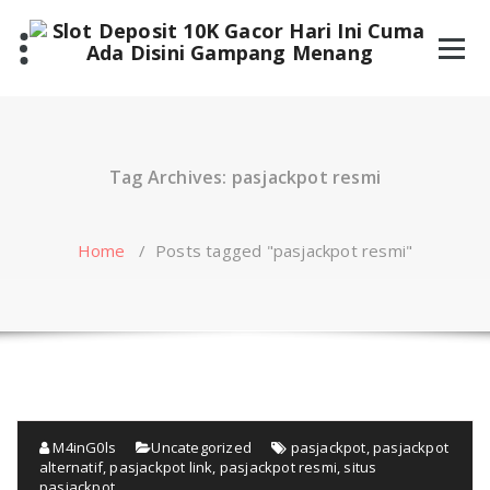
Skip
to
content
Tag Archives: pasjackpot resmi
Home
/
Posts tagged "pasjackpot resmi"
M4inG0ls
Uncategorized
pasjackpot
,
pasjackpot
alternatif
,
pasjackpot link
,
pasjackpot resmi
,
situs
pasjackpot