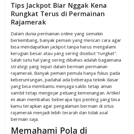
Tips Jackpot Biar Nggak Kena
Rungkat Terus di Permainan
Rajamerak
Dalam dunia permainan online yang semakin
berkembang, banyak pemain yang mencari cara agar
bisa mendapatkan jackpot tanpa harus mengalami
kerugian besar atau yang sering disebut “rungkat”.
Salah satu hal yang sering dibahas adalah bagaimana
strategi yang tepat dalam bermain permainan
rajamerak. Banyak pemain pemula hanya fokus pada
keberuntungan, padahal ada beberapa teknik dasar
yang bisa membantu menjaga saldo tetap aman
sambil tetap mengejar peluang kemenangan. Artikel
ini akan membahas beberapa tips penting yang bisa
kamu terapkan agar pengalaman bermain di situs
rajamerak menjadi lebih terarah dan tidak asal
bermain saja.
Memahami Pola di