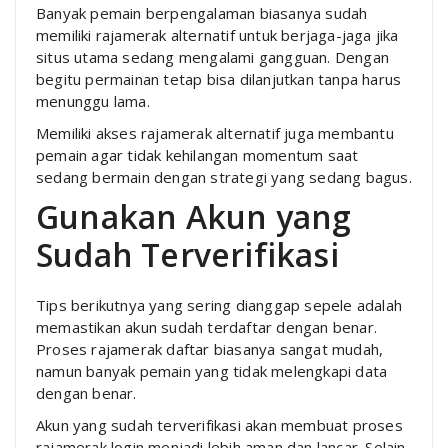
Banyak pemain berpengalaman biasanya sudah
memiliki rajamerak alternatif untuk berjaga-jaga jika
situs utama sedang mengalami gangguan. Dengan
begitu permainan tetap bisa dilanjutkan tanpa harus
menunggu lama.
Memiliki akses rajamerak alternatif juga membantu
pemain agar tidak kehilangan momentum saat
sedang bermain dengan strategi yang sedang bagus.
Gunakan Akun yang
Sudah Terverifikasi
Tips berikutnya yang sering dianggap sepele adalah
memastikan akun sudah terdaftar dengan benar.
Proses rajamerak daftar biasanya sangat mudah,
namun banyak pemain yang tidak melengkapi data
dengan benar.
Akun yang sudah terverifikasi akan membuat proses
rajamerak login menjadi lebih aman dan lancar. Selain