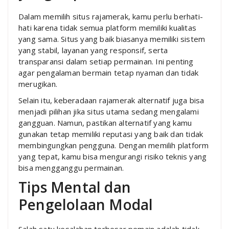
Dalam memilih situs rajamerak, kamu perlu berhati-
hati karena tidak semua platform memiliki kualitas
yang sama. Situs yang baik biasanya memiliki sistem
yang stabil, layanan yang responsif, serta
transparansi dalam setiap permainan. Ini penting
agar pengalaman bermain tetap nyaman dan tidak
merugikan.
Selain itu, keberadaan rajamerak alternatif juga bisa
menjadi pilihan jika situs utama sedang mengalami
gangguan. Namun, pastikan alternatif yang kamu
gunakan tetap memiliki reputasi yang baik dan tidak
membingungkan pengguna. Dengan memilih platform
yang tepat, kamu bisa mengurangi risiko teknis yang
bisa mengganggu permainan.
Tips Mental dan
Pengelolaan Modal