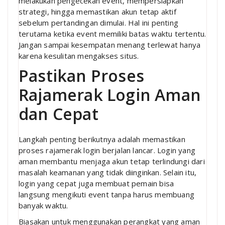
melakukan pengecekan event, mempersiapkan
strategi, hingga memastikan akun tetap aktif
sebelum pertandingan dimulai. Hal ini penting
terutama ketika event memiliki batas waktu tertentu.
Jangan sampai kesempatan menang terlewat hanya
karena kesulitan mengakses situs.
Pastikan Proses
Rajamerak Login Aman
dan Cepat
Langkah penting berikutnya adalah memastikan
proses rajamerak login berjalan lancar. Login yang
aman membantu menjaga akun tetap terlindungi dari
masalah keamanan yang tidak diinginkan. Selain itu,
login yang cepat juga membuat pemain bisa
langsung mengikuti event tanpa harus membuang
banyak waktu.
Biasakan untuk menggunakan perangkat yang aman