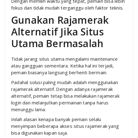
Dengan memilih waktu yang tepat, pemain bisa lebih
fokus dan tidak mudah terganggu oleh faktor teknis.
Gunakan Rajamerak
Alternatif Jika Situs
Utama Bermasalah
Tidak jarang situs utama mengalami maintenance
atau gangguan sementara. Ketika hal ini terjadi,
pemain biasanya langsung berhenti bermain.
Padahal solusi paling mudah adalah menggunakan
rajamerak alternatif. Dengan adanya rajamerak
alternatif, pemain tetap bisa melakukan rajamerak
login dan melanjutkan permainan tanpa harus
menunggu lama.
Inilah alasan kenapa banyak pemain selalu
menyimpan beberapa akses situs rajamerak yang
bisa digunakan kapan saja.