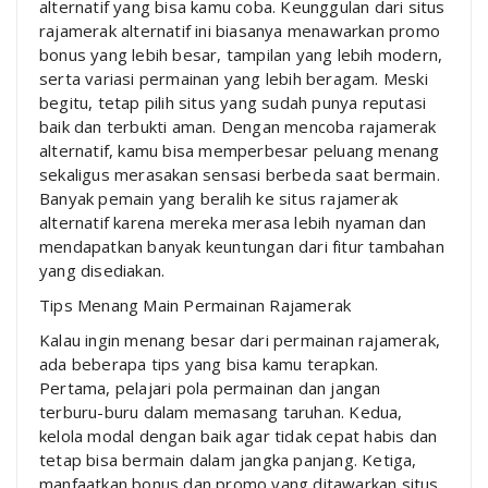
alternatif yang bisa kamu coba. Keunggulan dari situs
rajamerak alternatif ini biasanya menawarkan promo
bonus yang lebih besar, tampilan yang lebih modern,
serta variasi permainan yang lebih beragam. Meski
begitu, tetap pilih situs yang sudah punya reputasi
baik dan terbukti aman. Dengan mencoba rajamerak
alternatif, kamu bisa memperbesar peluang menang
sekaligus merasakan sensasi berbeda saat bermain.
Banyak pemain yang beralih ke situs rajamerak
alternatif karena mereka merasa lebih nyaman dan
mendapatkan banyak keuntungan dari fitur tambahan
yang disediakan.
Tips Menang Main Permainan Rajamerak
Kalau ingin menang besar dari permainan rajamerak,
ada beberapa tips yang bisa kamu terapkan.
Pertama, pelajari pola permainan dan jangan
terburu-buru dalam memasang taruhan. Kedua,
kelola modal dengan baik agar tidak cepat habis dan
tetap bisa bermain dalam jangka panjang. Ketiga,
manfaatkan bonus dan promo yang ditawarkan situs