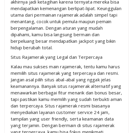
akhirnya jadi ketagihan karena ternyata mereka bisa
mendapatkan kemenangan berlipat-lipat. Keunggulan
utama dari permainan rajamerak adalah simpel tapi
menantang, cocok untuk pemula maupun pemain
berpengalaman. Dengan aturan yang mudah
dipahami, kamu bisa langsung bermain dan
berpeluang besar mendapatkan jackpot yang bikin
hidup berubah total.
Situs Rajamerak yang Legal dan Terpercaya
Kalau mau sukses main rajamerak, tentu kamu harus
memilih situs rajamerak yang terpercaya dan resmi.
Jangan asal pilih situs abal-abal yang nggak jelas
keamanannya. Banyak situs rajamerak alternatif yang
menawarkan berbagai fitur menarik dan bonus besar,
tapi pastikan kamu memilih yang sudah terbukti aman
dan terpercaya. Situs rajamerak resmi biasanya
menyediakan layanan customer service 24 jam,
tampilan yang user friendly, serta keamanan data
yang terjamin. Dengan bermain di situs rajamerak
yang terpercaya, kamu bisa fokus menikmati