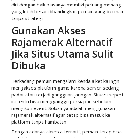
diri dengan baik biasanya memiliki peluang menang
yang lebih besar dibandingkan pemain yang bermain
tanpa strategi.
Gunakan Akses
Rajamerak Alternatif
Jika Situs Utama Sulit
Dibuka
Terkadang pemain mengalami kendala ketika ingin
mengakses platform game karena server sedang
padat atau terjadi gangguan jaringan. Situasi seperti
ini tentu bisa mengganggu persiapan sebelum
mengikuti event. Solusinya adalah menggunakan
rajamerak alternatif agar tetap bisa masuk ke
platform tanpa hambatan.
Dengan adanya akses alternatif, pemain tetap bisa