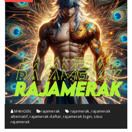
M4inG0ls
rajamerak
rajamerak
,
rajamerak
alternatif
,
rajamerak daftar
,
rajamerak login
,
situs
rajamerak