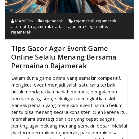
M4inG0ls
rajamerak
rajamerak
,
rajamerak
alternatif
,
rajamerak daftar
,
rajamerak login
,
situs
rajamerak
Tips Gacor Agar Event Game
Online Selalu Menang Bersama
Permainan Rajamerak
Dalam dunia game online yang semakin kompetitif,
mengikuti event menjadi salah satu cara terbaik
untuk mendapatkan hadiah menarik, pengalaman
bermain yang seru, sekaligus meningkatkan skill.
Banyak pemain yang mengikuti event namun belum
tentu bisa menang secara konsisten. Oleh karena itu,
memahami strategi dan tips yang tepat sangat
penting agar peluang menang semakin besar. Melalui
platform permainan rajamerak, para pemain bisa