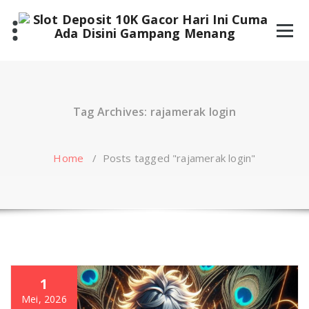
Skip
to
content
Tag Archives: rajamerak login
Home
/
Posts tagged "rajamerak login"
1
Mei, 2026