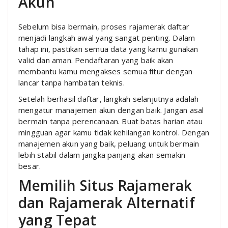
Akun
Sebelum bisa bermain, proses rajamerak daftar
menjadi langkah awal yang sangat penting. Dalam
tahap ini, pastikan semua data yang kamu gunakan
valid dan aman. Pendaftaran yang baik akan
membantu kamu mengakses semua fitur dengan
lancar tanpa hambatan teknis.
Setelah berhasil daftar, langkah selanjutnya adalah
mengatur manajemen akun dengan baik. Jangan asal
bermain tanpa perencanaan. Buat batas harian atau
mingguan agar kamu tidak kehilangan kontrol. Dengan
manajemen akun yang baik, peluang untuk bermain
lebih stabil dalam jangka panjang akan semakin
besar.
Memilih Situs Rajamerak
dan Rajamerak Alternatif
yang Tepat