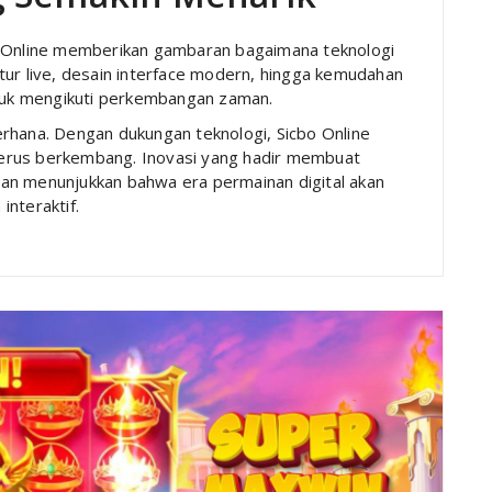
o Online memberikan gambaran bagaimana teknologi
tur live, desain interface modern, hingga kemudahan
ntuk mengikuti perkembangan zaman.
rhana. Dengan dukungan teknologi, Sicbo Online
g terus berkembang. Inovasi yang hadir membuat
an menunjukkan bahwa era permainan digital akan
nteraktif.