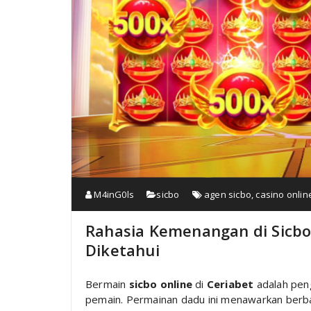
M4inG0ls
sicbo
agen sicbo
,
casino onlin
Rahasia Kemenangan di Sicbo
Diketahui
Bermain
sicbo online
di
Ceriabet
adalah pen
pemain. Permainan dadu ini menawarkan berba