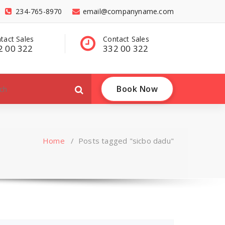
234-765-8970
email@companyname.com
tact Sales
Have a questions?
C
2 00 322
contact@dummy
3
.com
Book Now
Home
/
Posts tagged "sicbo dadu"