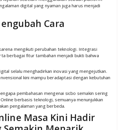
galaman digital yang nyaman juga harus menjadi
Mengubah Cara
arena mengikuti perubahan teknologi. Integrasi
serta berbagai fitur tambahan menjadi bukti bahwa
ital selalu menghadirkan inovasi yang mengejutkan.
onvensional kini mampu beradaptasi dengan kebutuhan
n mengapa pembahasan mengenai sicbo semakin sering
u Online berbasis teknologi, semuanya menunjukkan
takan pengalaman yang berbeda.
nline Masa Kini Hadir
g Semakin Menarik