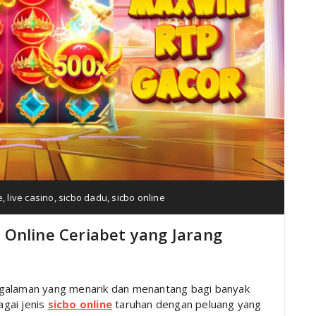
e
,
live casino
,
sicbo dadu
,
sicbo online
 Online Ceriabet yang Jarang
galaman yang menarik dan menantang bagi banyak
gai jenis
sicbo online
taruhan dengan peluang yang