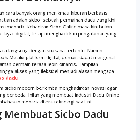
ah cara banyak orang menikmati hiburan berbasis
hatian adalah sicbo, sebuah permainan dadu yang kini
asi menarik. Kehadiran Sicbo Online masa kini bukan
 layar digital, tetapi menghadirkan pengalaman yang
ecara langsung dengan suasana tertentu. Namun
h. Melalui platform digital, pemain dapat mengenal
aman bermain terasa lebih dinamis. Tampilan
 hingga akses yang fleksibel menjadi alasan mengapa
bo dadu
.
rm sicbo modern berlomba menghadirkan inovasi agar
g berbeda. Inilah yang membuat industri Dadu Online
ahasan menarik di era teknologi saat ini.
ng Membuat Sicbo Dadu