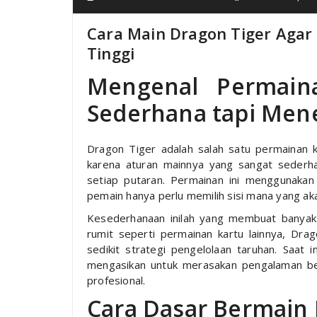
Cara Main Dragon Tiger Aga
Tinggi
Mengenal Permain
Sederhana tapi Me
Dragon Tiger adalah salah satu permainan ka
karena aturan mainnya yang sangat sederh
setiap putaran. Permainan ini menggunakan
pemain hanya perlu memilih sisi mana yang akan 
Kesederhanaan inilah yang membuat banyak 
rumit seperti permainan kartu lainnya, Drag
sedikit strategi pengelolaan taruhan. Saat 
mengasikan untuk merasakan pengalaman be
profesional.
Cara Dasar Bermain 