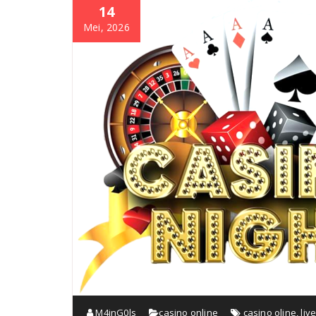
14
Mei, 2026
M4inG0ls
casino online
casino oline
,
liv