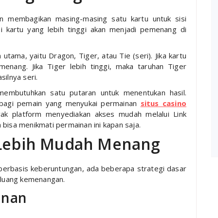
n membagikan masing-masing satu kartu untuk sisi
ai kartu yang lebih tinggi akan menjadi pemenang di
utama, yaitu Dragon, Tiger, atau Tie (seri). Jika kartu
enang. Jika Tiger lebih tinggi, maka taruhan Tiger
ilnya seri.
membutuhkan satu putaran untuk menentukan hasil.
t bagi pemain yang menyukai permainan
situs casino
ak platform menyediakan akses mudah melalui Link
 bisa menikmati permainan ini kapan saja.
r Lebih Mudah Menang
erbasis keberuntungan, ada beberapa strategi dasar
luang kemenangan.
inan