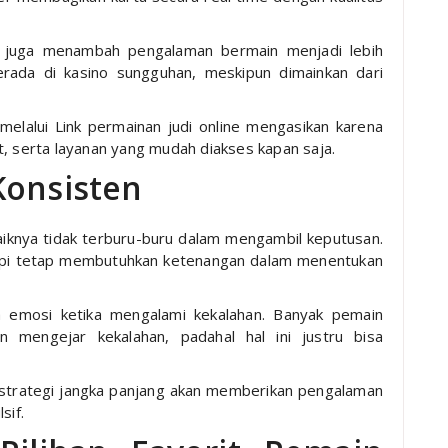
ler juga menambah pengalaman bermain menjadi lebih
erada di kasino sungguhan, meskipun dimainkan dari
elalui Link permainan judi online mengasikan karena
t, serta layanan yang mudah diakses kapan saja.
Konsisten
baiknya tidak terburu-buru dalam mengambil keputusan.
api tetap membutuhkan ketenangan dalam menentukan
wa emosi ketika mengalami kekalahan. Banyak pemain
 mengejar kekalahan, padahal hal ini justru bisa
 strategi jangka panjang akan memberikan pengalaman
sif.