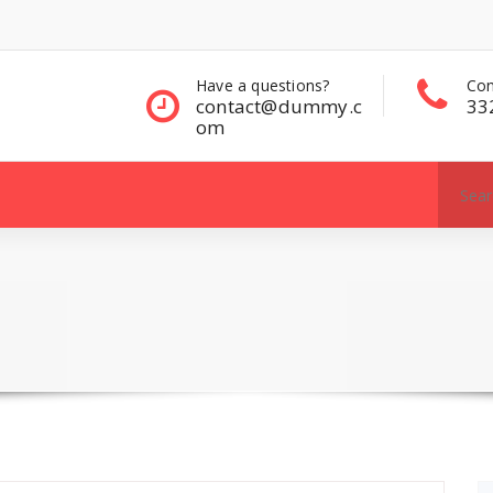
questions?
Contact Sales
Con
ct@dummy.c
332 00 322
33
Search
for: