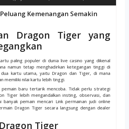
r Peluang Kemenangan Semakin
an Dragon Tiger yang
negangkan
rtu paling populer di dunia live casino yang dikenal
ana namun tetap menghadirkan ketegangan tinggi di
 dua kartu utama, yaitu Dragon dan Tiger, di mana
memiliki nilai kartu lebih tinggi.
pemain baru tertarik mencoba. Tidak perlu strategi
on Tiger lebih mengandalkan insting, observasi, dan
ini banyak pemain mencari Link permainan judi online
rmain Dragon Tiger secara langsung dengan dealer
Dragon Tiger