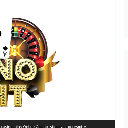
e casino
,
play Online Casino
,
situs casino resmi
,
v