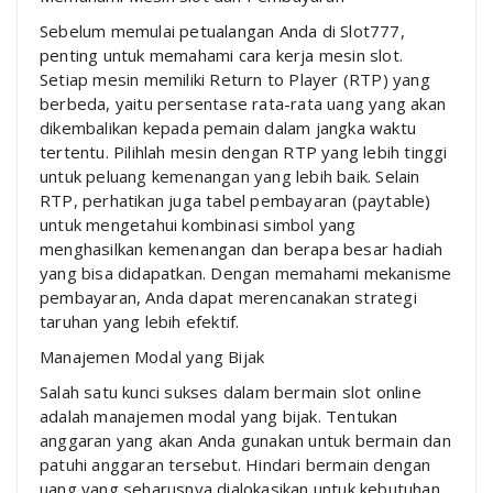
Sebelum memulai petualangan Anda di Slot777,
penting untuk memahami cara kerja mesin slot.
Setiap mesin memiliki Return to Player (RTP) yang
berbeda, yaitu persentase rata-rata uang yang akan
dikembalikan kepada pemain dalam jangka waktu
tertentu. Pilihlah mesin dengan RTP yang lebih tinggi
untuk peluang kemenangan yang lebih baik. Selain
RTP, perhatikan juga tabel pembayaran (paytable)
untuk mengetahui kombinasi simbol yang
menghasilkan kemenangan dan berapa besar hadiah
yang bisa didapatkan. Dengan memahami mekanisme
pembayaran, Anda dapat merencanakan strategi
taruhan yang lebih efektif.
Manajemen Modal yang Bijak
Salah satu kunci sukses dalam bermain slot online
adalah manajemen modal yang bijak. Tentukan
anggaran yang akan Anda gunakan untuk bermain dan
patuhi anggaran tersebut. Hindari bermain dengan
uang yang seharusnya dialokasikan untuk kebutuhan