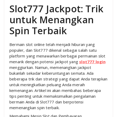
Slot777 Jackpot: Trik
untuk Menangkan
Spin Terbaik
Bermain slot online telah menjadi hiburan yang
populer, dan Slot777 dikenal sebagai salah satu
platform yang menawarkan berbagai permainan slot
menarik dengan potensi jackpot yang
slot777 login
menggiurkan. Namun, memenangkan jackpot
bukanlah sekadar keberuntungan semata. Ada
beberapa trik dan strategi yang dapat Anda terapkan
untuk meningkatkan peluang Anda meraih
kemenangan. Artikel ini akan membahas beberapa
tips penting untuk memaksimalkan pengalaman
bermain Anda di Slot777 dan berpotensi
memenangkan spin terbaik.
Memahami Mesin Slot dan Pembayaran