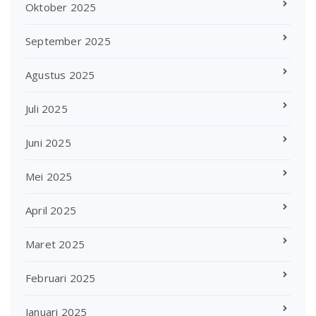
Oktober 2025
September 2025
Agustus 2025
Juli 2025
Juni 2025
Mei 2025
April 2025
Maret 2025
Februari 2025
Januari 2025