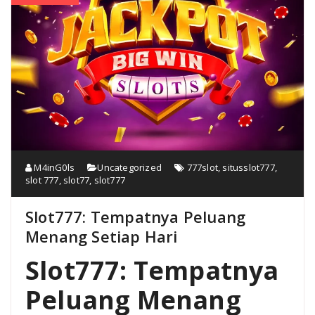
M4inG0ls
Uncategorized
777slot
,
situsslot777
,
slot 777
,
slot77
,
slot777
Slot777: Tempatnya Peluang
Menang Setiap Hari
Slot777: Tempatnya
Peluang Menang