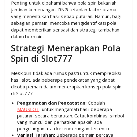
Penting untuk dipahami bahwa pola spin bukanlah
jaminan kemenangan. RNG tetaplah faktor utama
yang menentukan hasil setiap putaran. Namun, bagi
sebagian pemain, mencoba mengidentifikasi pola
dapat memberikan sensasi dan strategi tambahan
dalam bermain.
Strategi Menerapkan Pola
Spin di Slot777
Meskipun tidak ada rumus pasti untuk memprediksi
hasil slot, ada beberapa pendekatan yang dapat
dicoba pemain dalam menerapkan konsep pola spin
di Slot777:
Pengamatan dan Pencatatan:
Cobalah
MAUSLOT
untuk mengamati hasil beberapa
putaran secara berurutan. Catat kombinasi simbol
yang muncul dan perhatikan apakah ada
pengulangan atau kecenderungan tertentu.
Variasi Taruhan:
Beberapa pemain percaya