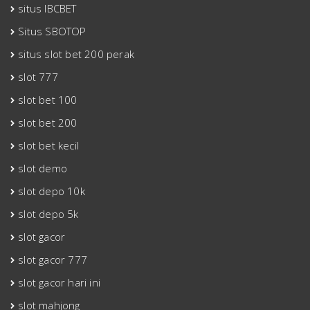
situs IBCBET
Situs SBOTOP
situs slot bet 200 perak
slot 777
slot bet 100
slot bet 200
slot bet kecil
slot demo
slot depo 10k
slot depo 5k
slot gacor
slot gacor 777
slot gacor hari ini
slot mahjong