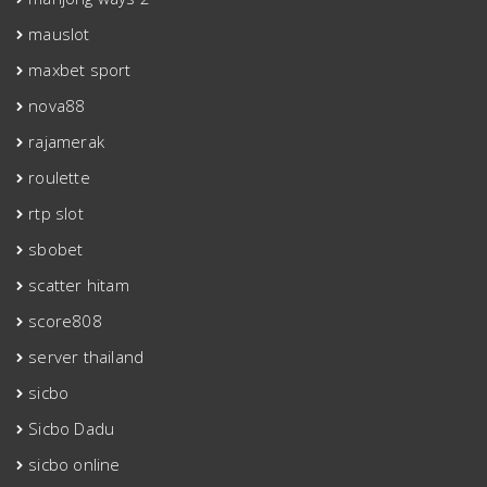
mauslot
maxbet sport
nova88
rajamerak
roulette
rtp slot
sbobet
scatter hitam
score808
server thailand
sicbo
Sicbo Dadu
sicbo online