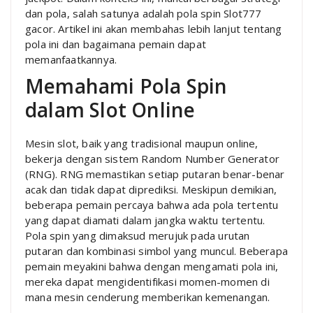
dan pola, salah satunya adalah pola spin Slot777
gacor. Artikel ini akan membahas lebih lanjut tentang
pola ini dan bagaimana pemain dapat
memanfaatkannya.
Memahami Pola Spin
dalam Slot Online
Mesin slot, baik yang tradisional maupun online,
bekerja dengan sistem Random Number Generator
(RNG). RNG memastikan setiap putaran benar-benar
acak dan tidak dapat diprediksi. Meskipun demikian,
beberapa pemain percaya bahwa ada pola tertentu
yang dapat diamati dalam jangka waktu tertentu.
Pola spin yang dimaksud merujuk pada urutan
putaran dan kombinasi simbol yang muncul. Beberapa
pemain meyakini bahwa dengan mengamati pola ini,
mereka dapat mengidentifikasi momen-momen di
mana mesin cenderung memberikan kemenangan.