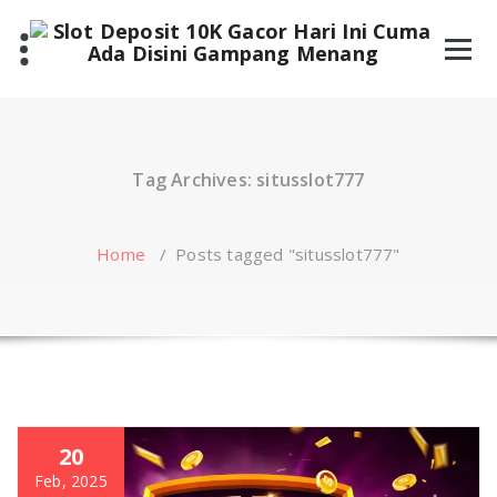
Skip
to
content
Tag Archives: situsslot777
Home
/
Posts tagged "situsslot777"
20
Feb, 2025