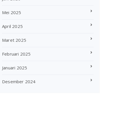
Mei 2025
April 2025
Maret 2025
Februari 2025
Januari 2025
Desember 2024