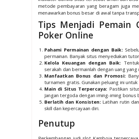
metode pembayaran yang beragam juga menja
menawarkan bonus besar di awal tanpa transpa
Tips Menjadi Pemain C
Poker Online
Pahami Permainan dengan Baik:
Sebelu
permainan. Banyak situs menyediakan tutori
Kelola Keuangan dengan Baik:
Tentuka
serakah dan bermainlah dengan uang yang 
Manfaatkan Bonus dan Promosi:
Banya
turnamen gratis. Gunakan peluang ini untu
Main di Situs Terpercaya:
Pastikan situs
Jangan tergoda dengan iming-iming bonus be
Berlatih dan Konsisten:
Latihan rutin da
skill dan kepercayaan diri.
Penutup
Perkembangan judi slot Kamboja terpercaya