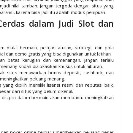
di nilai tambah. Jangan tergoda dengan situs yang
ransi, karena bisa jadi itu adalah modus penipuan.
erdas dalam Judi Slot dan
m mulai bermain, pelajari aturan, strategi, dan pola
al dan demo gratis yang bisa digunakan untuk latihan.
n batas kerugian dan kemenangan. Jangan terlalu
memang sudah dialokasikan khusus untuk hiburan.
k situs menawarkan bonus deposit, cashback, dan
k meningkatkan peluang menang.
 yang dipilih memiliki lisensi resmi dan reputasi baik.
sar dari situs yang belum dikenal.
n disiplin dalam bermain akan membantu meningkatkan
 dan poker online terbaru memberikan peluang besar