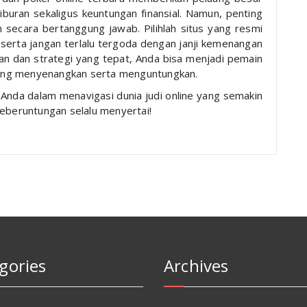
iburan sekaligus keuntungan finansial. Namun, penting
n secara bertanggung jawab. Pilihlah situs yang resmi
 serta jangan terlalu tergoda dengan janji kemenangan
an dan strategi yang tepat, Anda bisa menjadi pemain
ang menyenangkan serta menguntungkan.
Anda dalam menavigasi dunia judi online yang semakin
beruntungan selalu menyertai!
gories
Archives