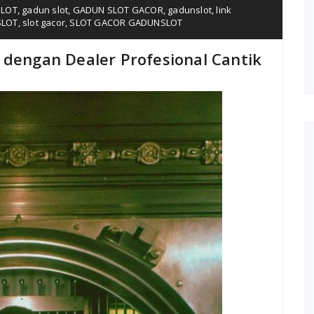
SLOT
,
gadun slot
,
GADUN SLOT GACOR
,
gadunslot
,
link
SLOT
,
slot gacor
,
SLOT GACOR GADUNSLOT
 dengan Dealer Profesional Cantik