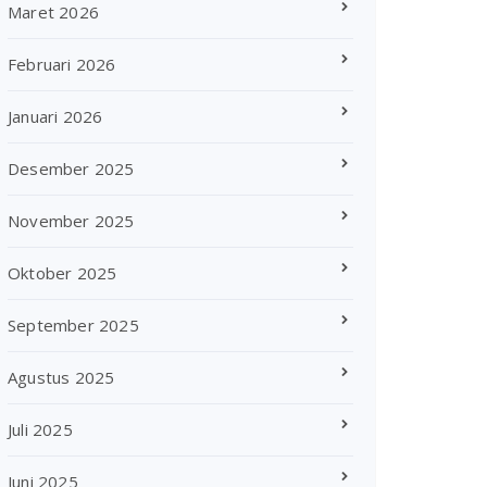
Maret 2026
Februari 2026
Januari 2026
Desember 2025
November 2025
Oktober 2025
September 2025
Agustus 2025
Juli 2025
Juni 2025