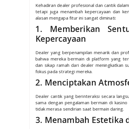
Kehadiran dealer profesional dan cantik dalam
tetapi juga menambah kepercayaan dan ke
alasan mengapa fitur ini sangat diminati:
1. Memberikan Sentu
Kepercayaan
Dealer yang berpenampilan menarik dan prof
bahwa mereka bermain di platform yang terp
dan sikap ramah dari dealer meningkatkan 
fokus pada strategi mereka.
2. Menciptakan Atmosfer
Dealer cantik yang berinteraksi secara lang
sama dengan pengalaman bermain di kasino n
tidak merasa sendirian saat bermain daring.
3. Menambah Estetika 