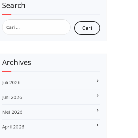
Search
Cari
untuk:
Archives
Juli 2026
Juni 2026
Mei 2026
April 2026