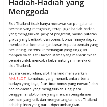
Hadiah-Hadiah yang
Menggoda
Slot Thailand tidak hanya menawarkan pengalaman
bermain yang menghibur, tetapi juga hadiah-hadiah
yang menggiurkan. Jackpot progresif, hadiah putaran
gratis yang berlipat, dan bonus-bonus lainnya dapat
memberikan kemenangan besar kepada pemain yang
beruntung. Potensi kemenangan yang tinggi ini
menjadi salah satu faktor utama yang menarik minat
pemain untuk mencoba keberuntungan mereka di
slot Thailand.
Secara keseluruhan, slot Thailand menawarkan
MAUSLOT
kombinasi yang menarik antara tema
budaya yang kaya, fitur-fitur bonus yang inovatif, dan
hadiah-hadiah yang menggiurkan. Bagi para
penggemar slot online yang mencari pengalaman
bermain yang unik dan menguntungkan, slot Thailand
adalah pilihan yang patut dipertimbangkan.