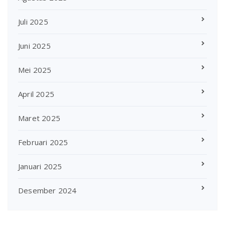
Juli 2025
Juni 2025
Mei 2025
April 2025
Maret 2025
Februari 2025
Januari 2025
Desember 2024