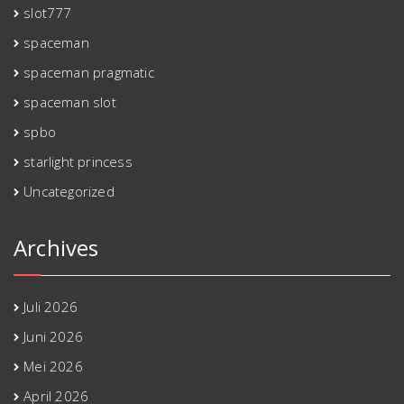
slot777
spaceman
spaceman pragmatic
spaceman slot
spbo
starlight princess
Uncategorized
Archives
Juli 2026
Juni 2026
Mei 2026
April 2026