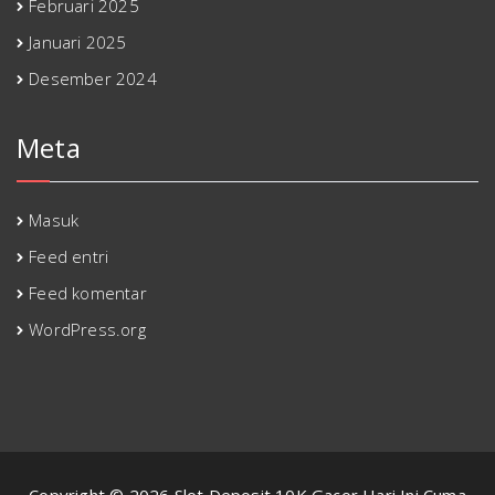
Februari 2025
Januari 2025
Desember 2024
Meta
Masuk
Feed entri
Feed komentar
WordPress.org