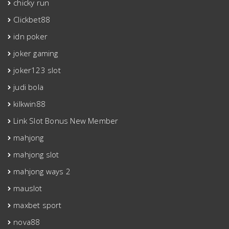
chicky run
Clickbet88
idn poker
joker gaming
joker123 slot
judi bola
kilkwin88
Link Slot Bonus New Member
mahjong
mahjong slot
mahjong ways 2
mauslot
maxbet sport
nova88