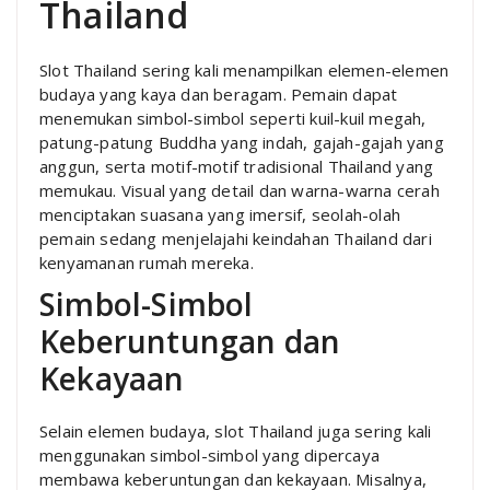
Thailand
Slot Thailand sering kali menampilkan elemen-elemen
budaya yang kaya dan beragam. Pemain dapat
menemukan simbol-simbol seperti kuil-kuil megah,
patung-patung Buddha yang indah, gajah-gajah yang
anggun, serta motif-motif tradisional Thailand yang
memukau. Visual yang detail dan warna-warna cerah
menciptakan suasana yang imersif, seolah-olah
pemain sedang menjelajahi keindahan Thailand dari
kenyamanan rumah mereka.
Simbol-Simbol
Keberuntungan dan
Kekayaan
Selain elemen budaya, slot Thailand juga sering kali
menggunakan simbol-simbol yang dipercaya
membawa keberuntungan dan kekayaan. Misalnya,