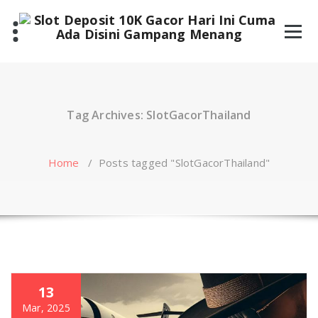
Skip
to
content
Tag Archives: SlotGacorThailand
Home
/
Posts tagged "SlotGacorThailand"
13
Mar, 2025