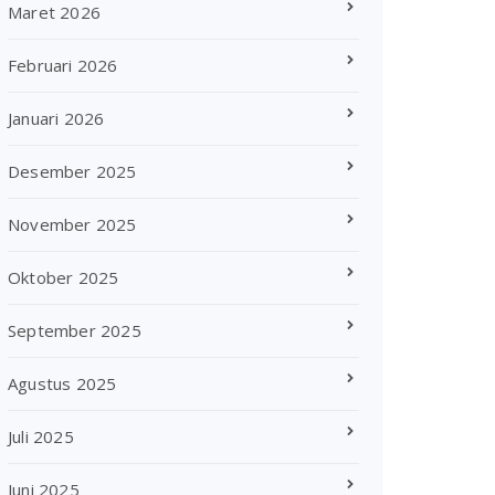
Maret 2026
Februari 2026
Januari 2026
Desember 2025
November 2025
Oktober 2025
September 2025
Agustus 2025
Juli 2025
Juni 2025