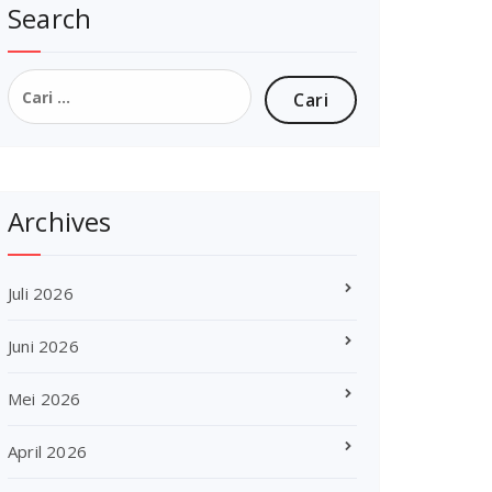
Search
Cari
untuk:
Archives
Juli 2026
Juni 2026
Mei 2026
April 2026