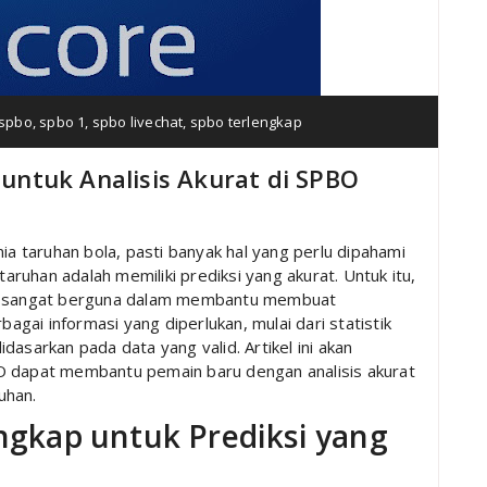
spbo
,
spbo 1
,
spbo livechat
,
spbo terlengkap
ntuk Analisis Akurat di SPBO
ia taruhan bola, pasti banyak hal yang perlu dipahami
taruhan adalah memiliki prediksi yang akurat. Untuk itu,
ng sangat berguna dalam membantu membuat
ai informasi yang diperlukan, mulai dari statistik
asarkan pada data yang valid. Artikel ini akan
dapat membantu pemain baru dengan analisis akurat
uhan.
gkap untuk Prediksi yang