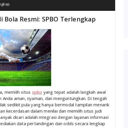
engkap
di Bola Resmi: SPBO Terlengkap
a, memilih situs
spbo
yang tepat adalah langkah awal
n Anda aman, nyaman, dan menguntungkan. Di tengah
dak sedikit pula yang hanya bermodal tampilan menarik
kan kecerdasan dalam menilai dan memilih situs judi
banyak dicari adalah integrasi dengan layanan informasi
ediakan data pertandingan dan odds secara lengkap