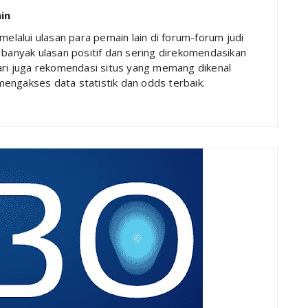
in
melalui ulasan para pemain lain di forum-forum judi
 banyak ulasan positif dan sering direkomendasikan
Cari juga rekomendasi situs yang memang dikenal
engakses data statistik dan odds terbaik.