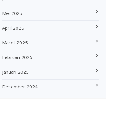
Mei 2025
April 2025
Maret 2025
Februari 2025
Januari 2025
Desember 2024