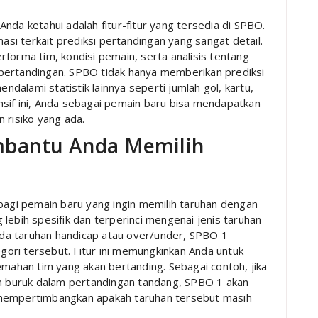
nda ketahui adalah fitur-fitur yang tersedia di SPBO.
i terkait prediksi pertandingan yang sangat detail.
forma tim, kondisi pemain, serta analisis tentang
pertandingan. SPBO tidak hanya memberikan prediksi
endalami statistik lainnya seperti jumlah gol, kartu,
sif ini, Anda sebagai pemain baru bisa mendapatkan
 risiko yang ada.
mbantu Anda Memilih
 bagi pemain baru yang ingin memilih taruhan dengan
lebih spesifik dan terperinci mengenai jenis taruhan
pada taruhan handicap atau over/under, SPBO 1
ori tersebut. Fitur ini memungkinkan Anda untuk
emahan tim yang akan bertanding. Sebagai contoh, jika
an buruk dalam pertandingan tandang, SPBO 1 akan
 mempertimbangkan apakah taruhan tersebut masih