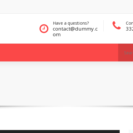
questions?
Contact Sales
Con
ct@dummy.c
332 00 322
33
Search
for: