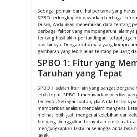
Sebagai pemain baru, hal pertama yang harus A
SPBO terlengkap menawarkan berbagai informas
Di sini, Anda akan menemukan data tentang per
berbagai faktor yang mempengaruhi jalannya 
tentang hasil akhir pertandingan, tetapi juga m
dan lainnya. Dengan informasi yang komprehen
gambaran yang lebih jelas tentang peluang dan
SPBO 1: Fitur yang Me
Taruhan yang Tepat
SPBO 1 adalah fitur lain yang sangat berguna
lebih tepat. SPBO 1 menawarkan prediksi yang 
tertentu. Sebagai contoh, jika Anda tertarik 
memberikan analisis mendalam mengenai kateg
melihat lebih jauh mengenai kelebihan dan kel
tim yang diunggulkan ternyata memiliki catat
mengungkapkan fakta ini sehingga Anda bisa
layak.