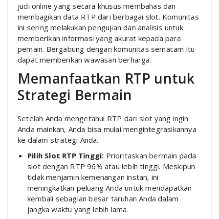
judi online yang secara khusus membahas dan
membagikan data RTP dari berbagai slot. Komunitas
ini sering melakukan pengujian dan analisis untuk
memberikan informasi yang akurat kepada para
pemain. Bergabung dengan komunitas semacam itu
dapat memberikan wawasan berharga.
Memanfaatkan RTP untuk
Strategi Bermain
Setelah Anda mengetahui RTP dari slot yang ingin
Anda mainkan, Anda bisa mulai mengintegrasikannya
ke dalam strategi Anda.
Pilih Slot RTP Tinggi:
Prioritaskan bermain pada
slot dengan RTP 96% atau lebih tinggi. Meskipun
tidak menjamin kemenangan instan, ini
meningkatkan peluang Anda untuk mendapatkan
kembali sebagian besar taruhan Anda dalam
jangka waktu yang lebih lama.