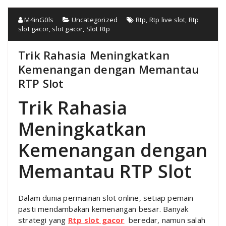
M4inG0ls
Uncategorized
Rtp
,
Rtp live slot
,
Rtp
slot gacor
,
slot gacor
,
Slot Rtp
Trik Rahasia Meningkatkan
Kemenangan dengan Memantau
RTP Slot
Trik Rahasia
Meningkatkan
Kemenangan dengan
Memantau RTP Slot
Dalam dunia permainan slot online, setiap pemain
pasti mendambakan kemenangan besar. Banyak
strategi yang
Rtp slot gacor
beredar, namun salah