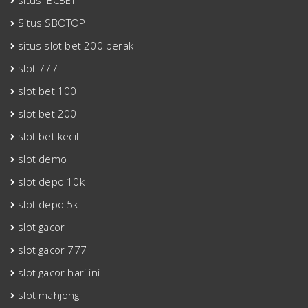
situs IBCBET
Situs SBOTOP
situs slot bet 200 perak
slot 777
slot bet 100
slot bet 200
slot bet kecil
slot demo
slot depo 10k
slot depo 5k
slot gacor
slot gacor 777
slot gacor hari ini
slot mahjong