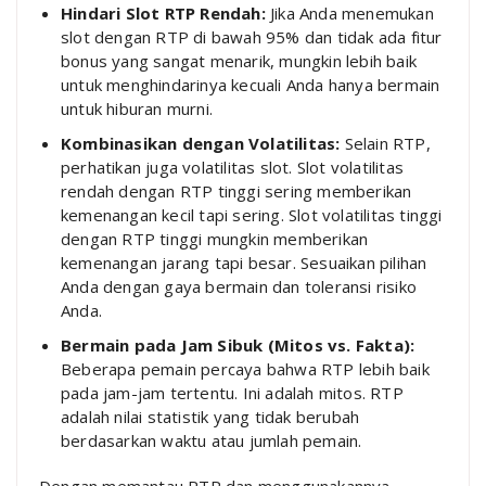
Hindari Slot RTP Rendah:
Jika Anda menemukan
slot dengan RTP di bawah 95% dan tidak ada fitur
bonus yang sangat menarik, mungkin lebih baik
untuk menghindarinya kecuali Anda hanya bermain
untuk hiburan murni.
Kombinasikan dengan Volatilitas:
Selain RTP,
perhatikan juga volatilitas slot. Slot volatilitas
rendah dengan RTP tinggi sering memberikan
kemenangan kecil tapi sering. Slot volatilitas tinggi
dengan RTP tinggi mungkin memberikan
kemenangan jarang tapi besar. Sesuaikan pilihan
Anda dengan gaya bermain dan toleransi risiko
Anda.
Bermain pada Jam Sibuk (Mitos vs. Fakta):
Beberapa pemain percaya bahwa RTP lebih baik
pada jam-jam tertentu. Ini adalah mitos. RTP
adalah nilai statistik yang tidak berubah
berdasarkan waktu atau jumlah pemain.