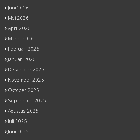
Juni 2026
Mei 2026
April 2026
Maret 2026
Februari 2026
Januari 2026
Desember 2025
November 2025
Oktober 2025
September 2025
Agustus 2025
Juli 2025
Juni 2025