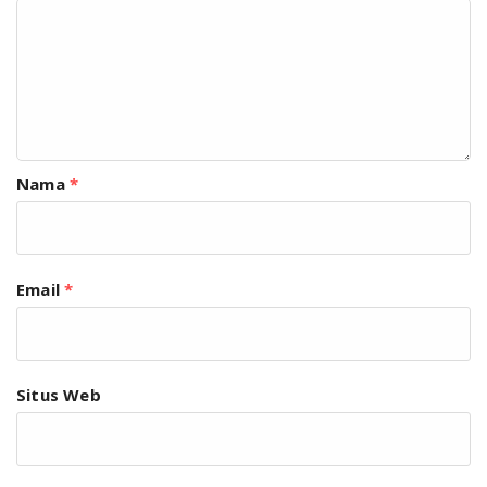
Nama
*
Email
*
Situs Web