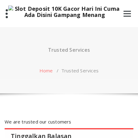
Skip
to
content
Trusted Services
Home
/
Trusted Services
We are trusted our customers
Tinggalkan Balasan