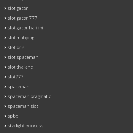
slot gacor
slot gacor 777
slot gacor hari ini
slot mahjong
slot qris
slot spaceman
slot thailand
slot777
spaceman
spaceman pragmatic
spaceman slot
spbo
starlight princess