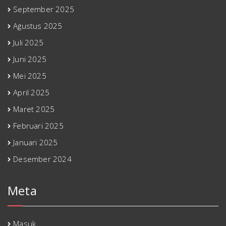
September 2025
Agustus 2025
Juli 2025
Juni 2025
Mei 2025
April 2025
Maret 2025
Februari 2025
Januari 2025
Desember 2024
Meta
Masuk