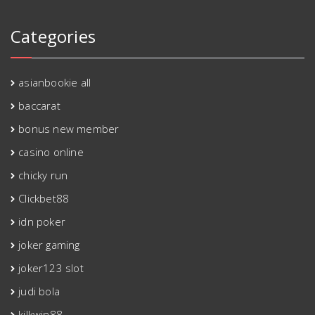
Categories
asianbookie all
baccarat
bonus new member
casino online
chicky run
Clickbet88
idn poker
joker gaming
joker123 slot
judi bola
kilkwin88