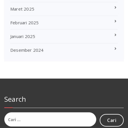
Maret 2025
Februari 2025
Januari 2025
Desember 2024
Search
Cari
untuk: