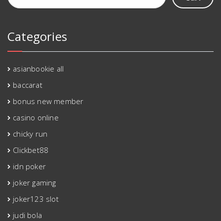
Categories
asianbookie all
baccarat
bonus new member
casino online
chicky run
Clickbet88
idn poker
joker gaming
joker123 slot
judi bola