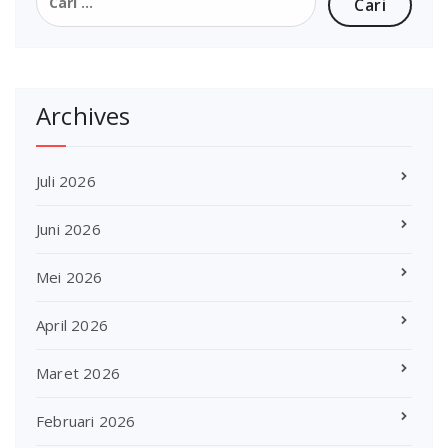
untuk:
Archives
Juli 2026
Juni 2026
Mei 2026
April 2026
Maret 2026
Februari 2026