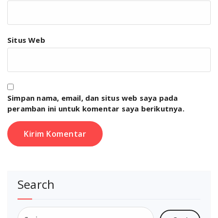
Situs Web
Simpan nama, email, dan situs web saya pada
peramban ini untuk komentar saya berikutnya.
Search
Cari