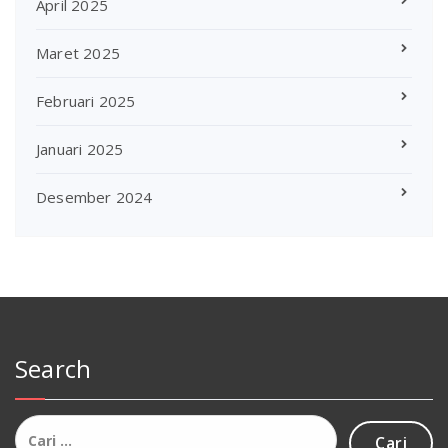
April 2025
Maret 2025
Februari 2025
Januari 2025
Desember 2024
Search
Cari
untuk: