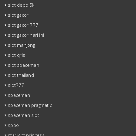
slot depo 5k
slot gacor
slot gacor 777
slot gacor hari ini
slot mahjong
slot qris
slot spaceman
slot thailand
slot777
spaceman
spaceman pragmatic
spaceman slot
spbo
starlight princess