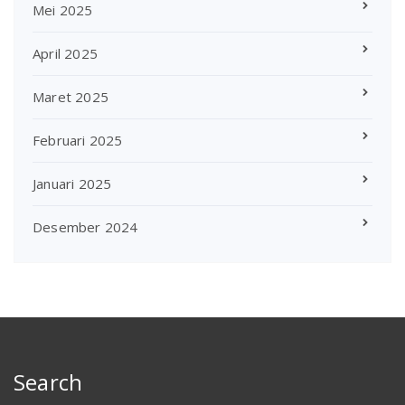
Mei 2025
April 2025
Maret 2025
Februari 2025
Januari 2025
Desember 2024
Search