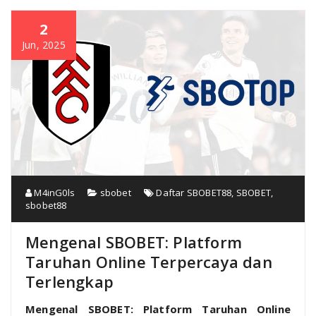
2
Jun, 2025
M4inG0ls
sbobet
Daftar SBOBET88
,
SBOBET
,
sbobet88
Mengenal SBOBET: Platform
Taruhan Online Terpercaya dan
Terlengkap
Mengenal SBOBET: Platform Taruhan Online