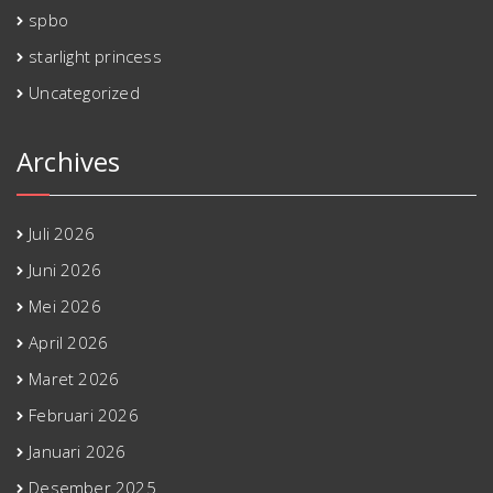
spbo
starlight princess
Uncategorized
Archives
Juli 2026
Juni 2026
Mei 2026
April 2026
Maret 2026
Februari 2026
Januari 2026
Desember 2025