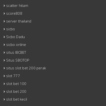
scatter hitam
score808
server thailand
sicbo
Sicbo Dadu
sicbo online
situs IBCBET
Situs SBOTOP
situs slot bet 200 perak
slot 777
slot bet 100
slot bet 200
slot bet kecil