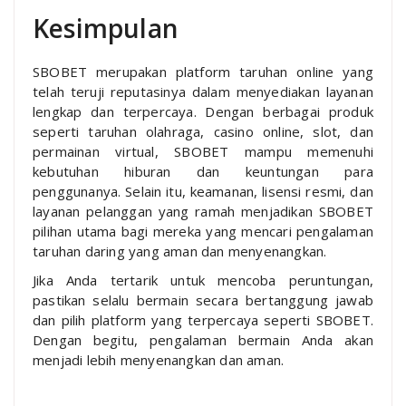
Kesimpulan
SBOBET merupakan platform taruhan online yang
telah teruji reputasinya dalam menyediakan layanan
lengkap dan terpercaya. Dengan berbagai produk
seperti taruhan olahraga, casino online, slot, dan
permainan virtual, SBOBET mampu memenuhi
kebutuhan hiburan dan keuntungan para
penggunanya. Selain itu, keamanan, lisensi resmi, dan
layanan pelanggan yang ramah menjadikan SBOBET
pilihan utama bagi mereka yang mencari pengalaman
taruhan daring yang aman dan menyenangkan.
Jika Anda tertarik untuk mencoba peruntungan,
pastikan selalu bermain secara bertanggung jawab
dan pilih platform yang terpercaya seperti SBOBET.
Dengan begitu, pengalaman bermain Anda akan
menjadi lebih menyenangkan dan aman.