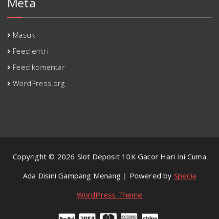
Meta
Masuk
Feed entri
Feed komentar
WordPress.org
Copyright © 2026 Slot Deposit 10K Gacor Hari Ini Cuma
Ada Disini Gampang Menang | Powered by
Specia
WordPress Theme