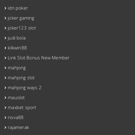
idn poker
joker gaming
joker123 slot
judi bola
kilkwin88
Link Slot Bonus New Member
mahjong
mahjong slot
mahjong ways 2
mauslot
maxbet sport
nova88
rajamerak