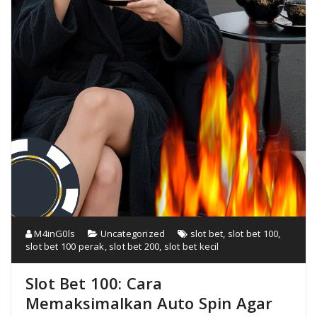
M4inG0ls
Uncategorized
slot bet
,
slot bet 100
,
slot bet 100 perak
,
slot bet 200
,
slot bet kecil
Slot Bet 100: Cara
Memaksimalkan Auto Spin Agar