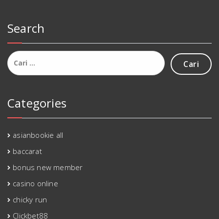
Search
Cari
untuk:
Categories
asianbookie all
baccarat
bonus new member
casino online
chicky run
Clickbet88