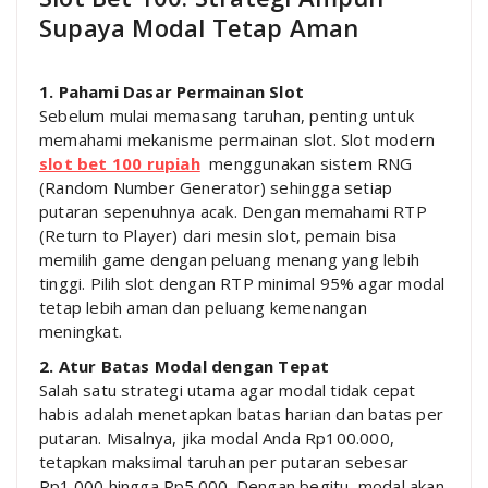
Supaya Modal Tetap Aman
1. Pahami Dasar Permainan Slot
Sebelum mulai memasang taruhan, penting untuk
memahami mekanisme permainan slot. Slot modern
slot bet 100 rupiah
menggunakan sistem RNG
(Random Number Generator) sehingga setiap
putaran sepenuhnya acak. Dengan memahami RTP
(Return to Player) dari mesin slot, pemain bisa
memilih game dengan peluang menang yang lebih
tinggi. Pilih slot dengan RTP minimal 95% agar modal
tetap lebih aman dan peluang kemenangan
meningkat.
2. Atur Batas Modal dengan Tepat
Salah satu strategi utama agar modal tidak cepat
habis adalah menetapkan batas harian dan batas per
putaran. Misalnya, jika modal Anda Rp100.000,
tetapkan maksimal taruhan per putaran sebesar
Rp1.000 hingga Rp5.000. Dengan begitu, modal akan