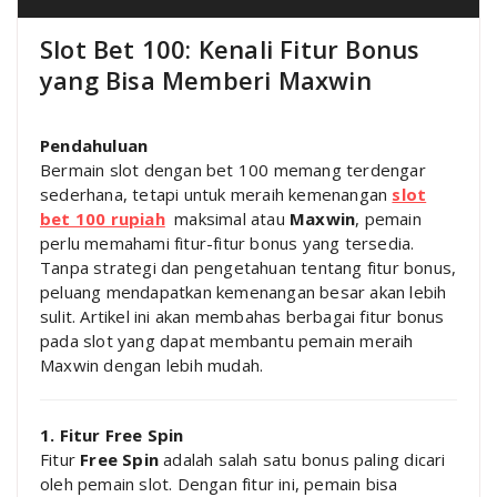
Slot Bet 100: Kenali Fitur Bonus
yang Bisa Memberi Maxwin
Pendahuluan
Bermain slot dengan bet 100 memang terdengar
sederhana, tetapi untuk meraih kemenangan
slot
bet 100 rupiah
maksimal atau
Maxwin
, pemain
perlu memahami fitur-fitur bonus yang tersedia.
Tanpa strategi dan pengetahuan tentang fitur bonus,
peluang mendapatkan kemenangan besar akan lebih
sulit. Artikel ini akan membahas berbagai fitur bonus
pada slot yang dapat membantu pemain meraih
Maxwin dengan lebih mudah.
1. Fitur Free Spin
Fitur
Free Spin
adalah salah satu bonus paling dicari
oleh pemain slot. Dengan fitur ini, pemain bisa