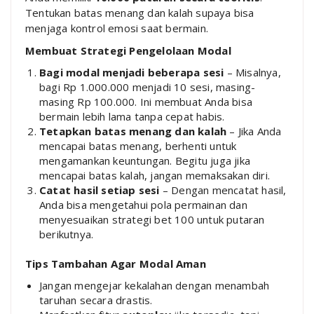
Tentukan batas menang dan kalah supaya bisa
menjaga kontrol emosi saat bermain.
Membuat Strategi Pengelolaan Modal
Bagi modal menjadi beberapa sesi
– Misalnya,
bagi Rp 1.000.000 menjadi 10 sesi, masing-
masing Rp 100.000. Ini membuat Anda bisa
bermain lebih lama tanpa cepat habis.
Tetapkan batas menang dan kalah
– Jika Anda
mencapai batas menang, berhenti untuk
mengamankan keuntungan. Begitu juga jika
mencapai batas kalah, jangan memaksakan diri.
Catat hasil setiap sesi
– Dengan mencatat hasil,
Anda bisa mengetahui pola permainan dan
menyesuaikan strategi bet 100 untuk putaran
berikutnya.
Tips Tambahan Agar Modal Aman
Jangan mengejar kekalahan dengan menambah
taruhan secara drastis.