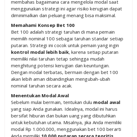
membahas bagaimana cara mengelola modal saat
menggunakan strategi ini agar risiko kerugian dapat
diminimalkan dan peluang menang bisa maksimal.
Memahami Konsep Bet 100
Bet 100 adalah strategi taruhan di mana pemain
memilih nominal 100 sebagai taruhan standar setiap
putaran. Strategi ini cocok untuk pemain yang ingin
kontrol modal lebih baik
, karena setiap putaran
memiliki nilai taruhan tetap sehingga mudah
menghitung potensi kerugian dan keuntungan.
Dengan modal terbatas, bermain dengan bet 100
akan lebih aman dibandingkan mengubah-ubah
nominal taruhan secara acak.
Menentukan Modal Awal
Sebelum mulai bermain, tentukan dulu
modal awal
yang siap Anda gunakan. Idealnya, modal ini harus
bersifat hiburan dan bukan uang yang dibutuhkan
untuk kebutuhan utama. Misalnya, jika Anda memiliki
modal Rp 1.000.000, menggunakan bet 100 berarti
Anda memiliki
10.000 putaran secara teoritis
.