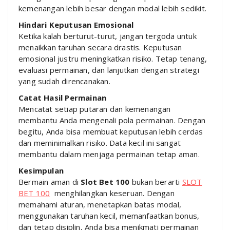
kemenangan lebih besar dengan modal lebih sedikit.
Hindari Keputusan Emosional
Ketika kalah berturut-turut, jangan tergoda untuk
menaikkan taruhan secara drastis. Keputusan
emosional justru meningkatkan risiko. Tetap tenang,
evaluasi permainan, dan lanjutkan dengan strategi
yang sudah direncanakan.
Catat Hasil Permainan
Mencatat setiap putaran dan kemenangan
membantu Anda mengenali pola permainan. Dengan
begitu, Anda bisa membuat keputusan lebih cerdas
dan meminimalkan risiko. Data kecil ini sangat
membantu dalam menjaga permainan tetap aman.
Kesimpulan
Bermain aman di
Slot Bet 100
bukan berarti
SLOT
BET 100
menghilangkan keseruan. Dengan
memahami aturan, menetapkan batas modal,
menggunakan taruhan kecil, memanfaatkan bonus,
dan tetap disiplin, Anda bisa menikmati permainan