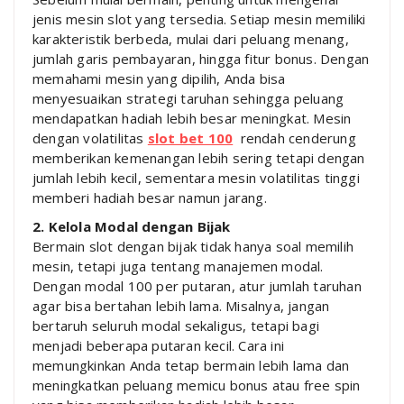
jenis mesin slot yang tersedia. Setiap mesin memiliki
karakteristik berbeda, mulai dari peluang menang,
jumlah garis pembayaran, hingga fitur bonus. Dengan
memahami mesin yang dipilih, Anda bisa
menyesuaikan strategi taruhan sehingga peluang
mendapatkan hadiah lebih besar meningkat. Mesin
dengan volatilitas
slot bet 100
rendah cenderung
memberikan kemenangan lebih sering tetapi dengan
jumlah lebih kecil, sementara mesin volatilitas tinggi
memberi hadiah besar namun jarang.
2. Kelola Modal dengan Bijak
Bermain slot dengan bijak tidak hanya soal memilih
mesin, tetapi juga tentang manajemen modal.
Dengan modal 100 per putaran, atur jumlah taruhan
agar bisa bertahan lebih lama. Misalnya, jangan
bertaruh seluruh modal sekaligus, tetapi bagi
menjadi beberapa putaran kecil. Cara ini
memungkinkan Anda tetap bermain lebih lama dan
meningkatkan peluang memicu bonus atau free spin