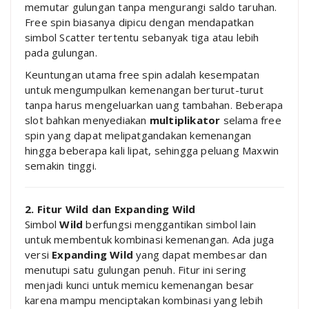
memutar gulungan tanpa mengurangi saldo taruhan.
Free spin biasanya dipicu dengan mendapatkan
simbol Scatter tertentu sebanyak tiga atau lebih
pada gulungan.
Keuntungan utama free spin adalah kesempatan
untuk mengumpulkan kemenangan berturut-turut
tanpa harus mengeluarkan uang tambahan. Beberapa
slot bahkan menyediakan
multiplikator
selama free
spin yang dapat melipatgandakan kemenangan
hingga beberapa kali lipat, sehingga peluang Maxwin
semakin tinggi.
2. Fitur Wild dan Expanding Wild
Simbol
Wild
berfungsi menggantikan simbol lain
untuk membentuk kombinasi kemenangan. Ada juga
versi
Expanding Wild
yang dapat membesar dan
menutupi satu gulungan penuh. Fitur ini sering
menjadi kunci untuk memicu kemenangan besar
karena mampu menciptakan kombinasi yang lebih