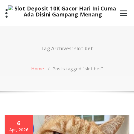
Skip
to
content
Tag Archives: slot bet
Home
/
Posts tagged "slot bet"
6
Apr, 2026