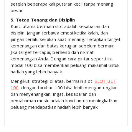
setelah beberapa kali putaran kecil tanpa menang
besar.
5. Tetap Tenang dan Disiplin
Kunci utama bermain slot adalah kesabaran dan
disiplin. Jangan terbawa emosi ketika kalah, dan
jangan terlalu serakah saat menang. Tetapkan target
kemenangan dan batas kerugian sebelum bermain.
Jika target tercapai, berhenti dan nikmati
kemenangan Anda. Dengan cara pintar seperti ini,
modal 100 bisa memberikan peluang maksimal untuk
hadiah yang lebih banyak.
Mengikuti strategi di atas, bermain slot
SLOT BET
100
dengan taruhan 100 bisa lebih menguntungkan
dan menyenangkan. Ingat, kesabaran dan
pemahaman mesin adalah kunci untuk meningkatkan
peluang mendapatkan hadiah lebih banyak.