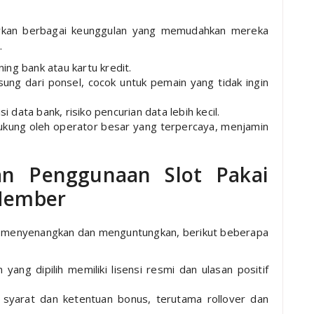
arkan berbagai keunggulan yang memudahkan mereka
.
ing bank atau kartu kredit.
ung dari ponsel, cocok untuk pemain yang tidak ingin
 data bank, risiko pencurian data lebih kecil.
ukung oleh operator besar yang terpercaya, menjamin
an Penggunaan Slot Pakai
Member
n menyenangkan dan menguntungkan, berikut beberapa
yang dipilih memiliki lisensi resmi dan ulasan positif
syarat dan ketentuan bonus, terutama rollover dan