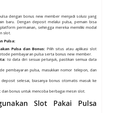
ulsa dengan bonus new member menjadi solusi yang
n baru. Dengan deposit melalui pulsa, pemain bisa
platform permainan, sehingga mereka memiliki modal
 slot.
n Pulsa:
iakan Pulsa dan Bonus:
Pilih situs atau aplikasi slot
metode pembayaran pulsa serta bonus new member.
ta:
Isi data diri sesuai petunjuk, pastikan semua data
ode pembayaran pulsa, masukkan nomor telepon, dan
 deposit selesai, biasanya bonus otomatis masuk ke
t dan bonus untuk mencoba berbagai mesin slot.
unakan Slot Pakai Pulsa