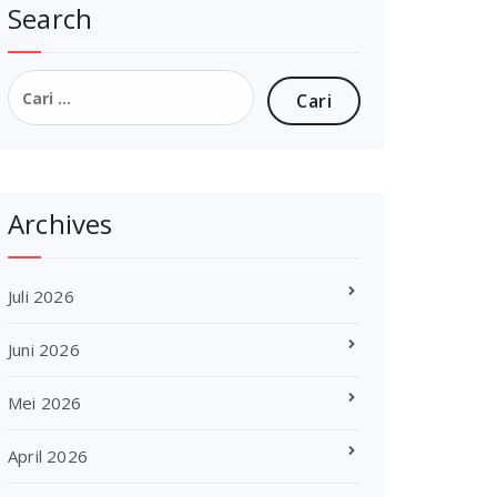
Search
Cari
untuk:
Archives
Juli 2026
Juni 2026
Mei 2026
April 2026