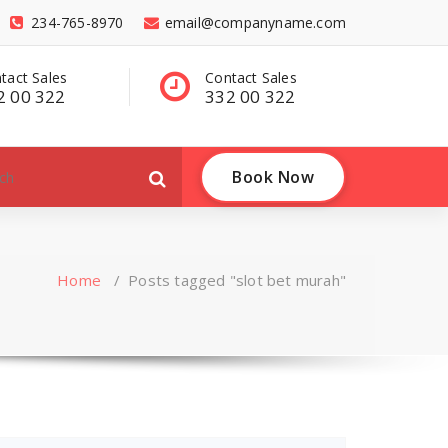
234-765-8970
email@companyname.com
tact Sales
Have a questions?
C
2 00 322
contact@dummy
3
.com
Book Now
Home
/
Posts tagged "slot bet murah"