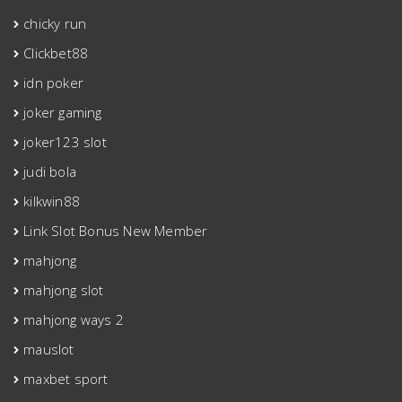
chicky run
Clickbet88
idn poker
joker gaming
joker123 slot
judi bola
kilkwin88
Link Slot Bonus New Member
mahjong
mahjong slot
mahjong ways 2
mauslot
maxbet sport