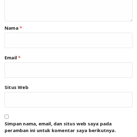
Nama
*
Email
*
Situs Web
Simpan nama, email, dan situs web saya pada
peramban ini untuk komentar saya berikutnya.