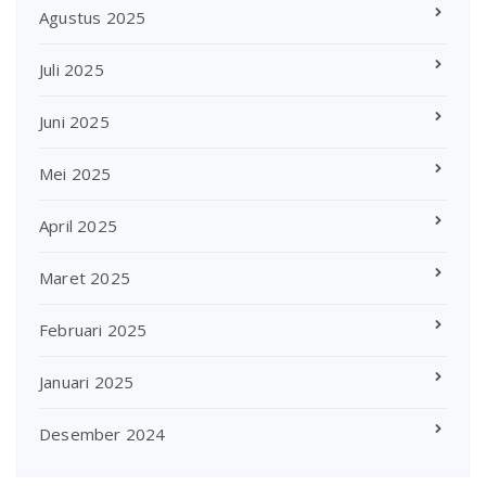
Agustus 2025
Juli 2025
Juni 2025
Mei 2025
April 2025
Maret 2025
Februari 2025
Januari 2025
Desember 2024