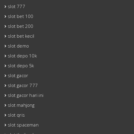
slot 777
slot bet 100
slot bet 200
slot bet kecil
slot demo
slot depo 10k
slot depo 5k
slot gacor
slot gacor 777
slot gacor hari ini
slot mahjong
slot qris
slot spaceman