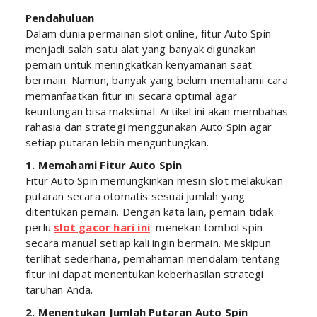
Pendahuluan
Dalam dunia permainan slot online, fitur Auto Spin
menjadi salah satu alat yang banyak digunakan
pemain untuk meningkatkan kenyamanan saat
bermain. Namun, banyak yang belum memahami cara
memanfaatkan fitur ini secara optimal agar
keuntungan bisa maksimal. Artikel ini akan membahas
rahasia dan strategi menggunakan Auto Spin agar
setiap putaran lebih menguntungkan.
1. Memahami Fitur Auto Spin
Fitur Auto Spin memungkinkan mesin slot melakukan
putaran secara otomatis sesuai jumlah yang
ditentukan pemain. Dengan kata lain, pemain tidak
perlu
slot gacor hari ini
menekan tombol spin
secara manual setiap kali ingin bermain. Meskipun
terlihat sederhana, pemahaman mendalam tentang
fitur ini dapat menentukan keberhasilan strategi
taruhan Anda.
2. Menentukan Jumlah Putaran Auto Spin