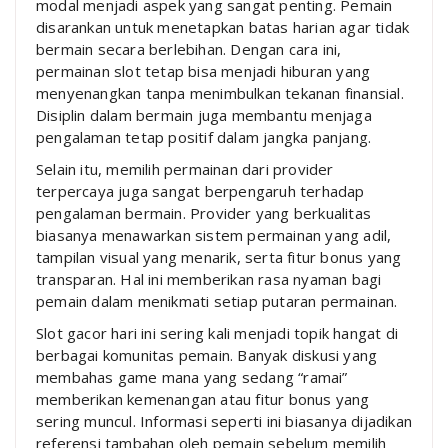
modal menjadi aspek yang sangat penting. Pemain
disarankan untuk menetapkan batas harian agar tidak
bermain secara berlebihan. Dengan cara ini,
permainan slot tetap bisa menjadi hiburan yang
menyenangkan tanpa menimbulkan tekanan finansial.
Disiplin dalam bermain juga membantu menjaga
pengalaman tetap positif dalam jangka panjang.
Selain itu, memilih permainan dari provider
terpercaya juga sangat berpengaruh terhadap
pengalaman bermain. Provider yang berkualitas
biasanya menawarkan sistem permainan yang adil,
tampilan visual yang menarik, serta fitur bonus yang
transparan. Hal ini memberikan rasa nyaman bagi
pemain dalam menikmati setiap putaran permainan.
Slot gacor hari ini sering kali menjadi topik hangat di
berbagai komunitas pemain. Banyak diskusi yang
membahas game mana yang sedang “ramai”
memberikan kemenangan atau fitur bonus yang
sering muncul. Informasi seperti ini biasanya dijadikan
referensi tambahan oleh pemain sebelum memilih