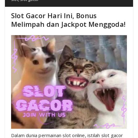
Slot Gacor Hari Ini, Bonus
Melimpah dan Jackpot Menggoda!
Dalam dunia permainan slot online, istilah slot gacor