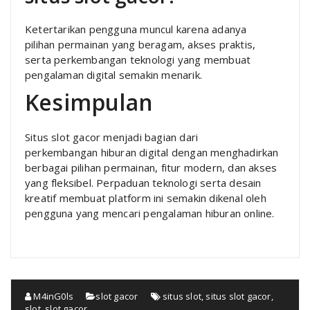
Ketertarikan pengguna muncul karena adanya
pilihan permainan yang beragam, akses praktis,
serta perkembangan teknologi yang membuat
pengalaman digital semakin menarik.
Kesimpulan
Situs slot gacor menjadi bagian dari
perkembangan hiburan digital dengan menghadirkan
berbagai pilihan permainan, fitur modern, dan akses
yang fleksibel. Perpaduan teknologi serta desain
kreatif membuat platform ini semakin dikenal oleh
pengguna yang mencari pengalaman hiburan online.
M4inG0ls
slot gacor
situs slot
,
situs slot gacor
,
slot
,
slot gacor