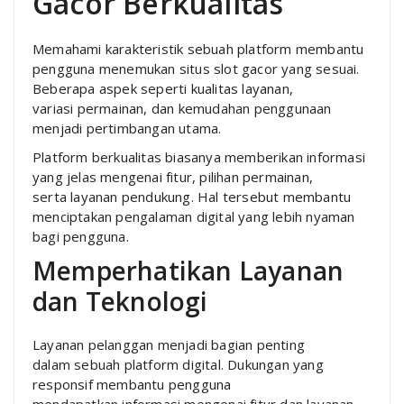
Gacor Berkualitas
Memahami karakteristik sebuah platform membantu
pengguna menemukan situs slot gacor yang sesuai.
Beberapa aspek seperti kualitas layanan,
variasi permainan, dan kemudahan penggunaan
menjadi pertimbangan utama.
Platform berkualitas biasanya memberikan informasi
yang jelas mengenai fitur, pilihan permainan,
serta layanan pendukung. Hal tersebut membantu
menciptakan pengalaman digital yang lebih nyaman
bagi pengguna.
Memperhatikan Layanan
dan Teknologi
Layanan pelanggan menjadi bagian penting
dalam sebuah platform digital. Dukungan yang
responsif membantu pengguna