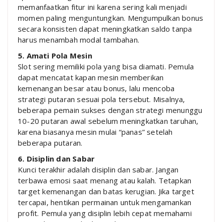
memanfaatkan fitur ini karena sering kali menjadi
momen paling menguntungkan. Mengumpulkan bonus
secara konsisten dapat meningkatkan saldo tanpa
harus menambah modal tambahan.
5. Amati Pola Mesin
Slot sering memiliki pola yang bisa diamati. Pemula
dapat mencatat kapan mesin memberikan
kemenangan besar atau bonus, lalu mencoba
strategi putaran sesuai pola tersebut. Misalnya,
beberapa pemain sukses dengan strategi menunggu
10-20 putaran awal sebelum meningkatkan taruhan,
karena biasanya mesin mulai “panas” setelah
beberapa putaran.
6. Disiplin dan Sabar
Kunci terakhir adalah disiplin dan sabar. Jangan
terbawa emosi saat menang atau kalah. Tetapkan
target kemenangan dan batas kerugian. Jika target
tercapai, hentikan permainan untuk mengamankan
profit. Pemula yang disiplin lebih cepat memahami