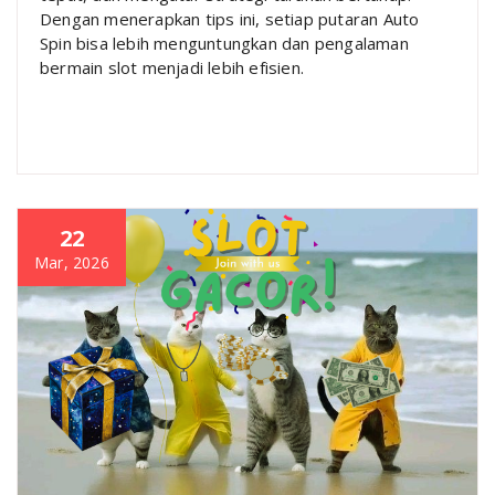
Dengan menerapkan tips ini, setiap putaran Auto
Spin bisa lebih menguntungkan dan pengalaman
bermain slot menjadi lebih efisien.
22
Mar, 2026