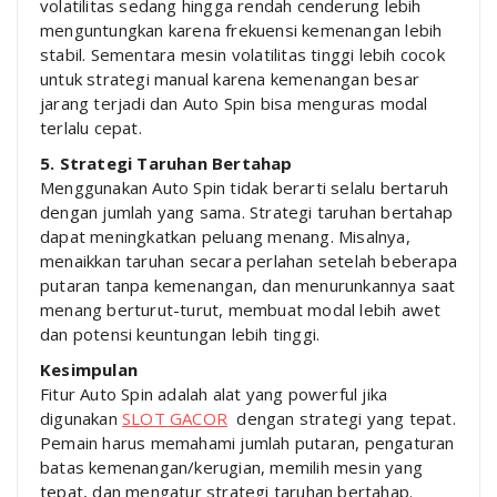
volatilitas sedang hingga rendah cenderung lebih
menguntungkan karena frekuensi kemenangan lebih
stabil. Sementara mesin volatilitas tinggi lebih cocok
untuk strategi manual karena kemenangan besar
jarang terjadi dan Auto Spin bisa menguras modal
terlalu cepat.
5. Strategi Taruhan Bertahap
Menggunakan Auto Spin tidak berarti selalu bertaruh
dengan jumlah yang sama. Strategi taruhan bertahap
dapat meningkatkan peluang menang. Misalnya,
menaikkan taruhan secara perlahan setelah beberapa
putaran tanpa kemenangan, dan menurunkannya saat
menang berturut-turut, membuat modal lebih awet
dan potensi keuntungan lebih tinggi.
Kesimpulan
Fitur Auto Spin adalah alat yang powerful jika
digunakan
SLOT GACOR
dengan strategi yang tepat.
Pemain harus memahami jumlah putaran, pengaturan
batas kemenangan/kerugian, memilih mesin yang
tepat, dan mengatur strategi taruhan bertahap.