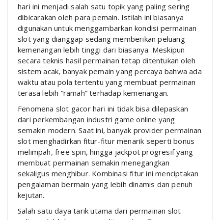
hari ini menjadi salah satu topik yang paling sering
dibicarakan oleh para pemain. Istilah ini biasanya
digunakan untuk menggambarkan kondisi permainan
slot yang dianggap sedang memberikan peluang
kemenangan lebih tinggi dari biasanya. Meskipun
secara teknis hasil permainan tetap ditentukan oleh
sistem acak, banyak pemain yang percaya bahwa ada
waktu atau pola tertentu yang membuat permainan
terasa lebih “ramah” terhadap kemenangan.
Fenomena slot gacor hari ini tidak bisa dilepaskan
dari perkembangan industri game online yang
semakin modern. Saat ini, banyak provider permainan
slot menghadirkan fitur-fitur menarik seperti bonus
melimpah, free spin, hingga jackpot progresif yang
membuat permainan semakin menegangkan
sekaligus menghibur. Kombinasi fitur ini menciptakan
pengalaman bermain yang lebih dinamis dan penuh
kejutan.
Salah satu daya tarik utama dari permainan slot