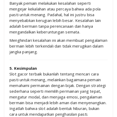
Banyak pemain melakukan kesalahan seperti
mengejar kekalahan atau percaya bahwa ada pola
pasti untuk menang. Padahal, hal ini justru bisa
menyebabkan kerugian lebih besar. Kesalahan lain
adalah bermain tanpa perencanaan dan hanya
mengandalkan keberuntungan semata.
Menghindari kesalahan ini akan membuat pengalaman
bermain lebih terkendali dan tidak merugikan dalam
jangka panjang.
5. Kesimpulan
Slot gacor terbaik bukanlah tentang mencari cara
pasti untuk menang, melainkan bagaimana pemain
memahami permainan dengan bijak. Dengan strategi
sederhana seperti memilih permainan yang tepat,
mengatur modal, dan menjaga emosi, pengalaman
bermain bisa menjadi lebih aman dan menyenangkan.
Ingatlah bahwa slot adalah bentuk hiburan, bukan
cara untuk mendapatkan penghasilan pasti.