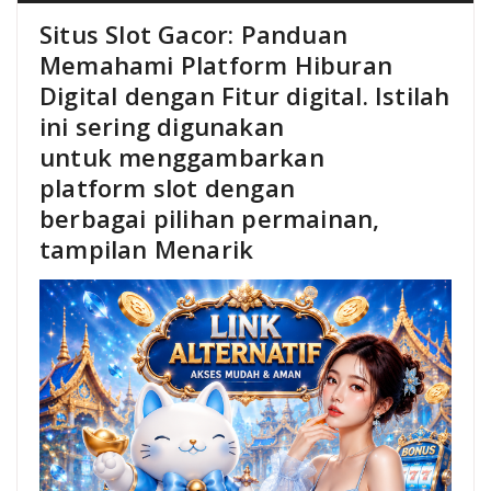
Situs Slot Gacor: Panduan
Memahami Platform Hiburan
Digital dengan Fitur digital. Istilah
ini sering digunakan
untuk menggambarkan
platform slot dengan
berbagai pilihan permainan,
tampilan Menarik