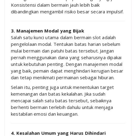
Konsistensi dalam bermain jauh lebih baik
dibandingkan mengambil risiko besar secara impulsif.
3. Manajemen Modal yang Bijak
Salah satu kunci utama dalam bermain slot adalah
pengelolaan modal. Tentukan batas harian sebelum
mulai bermain dan patuhi batas tersebut. Jangan
pernah menggunakan dana yang seharusnya dipakai
untuk kebutuhan penting. Dengan manajemen modal
yang baik, pemain dapat menghindari kerugian besar
dan tetap menikmati permainan sebagai hiburan.
Selain itu, penting juga untuk menentukan target
kemenangan dan batas kekalahan. Jika sudah
mencapai salah satu batas tersebut, sebaiknya
berhenti bermain terlebih dahulu untuk menjaga
kestabilan emosi dan keuangan.
4. Kesalahan Umum yang Harus Dihindari